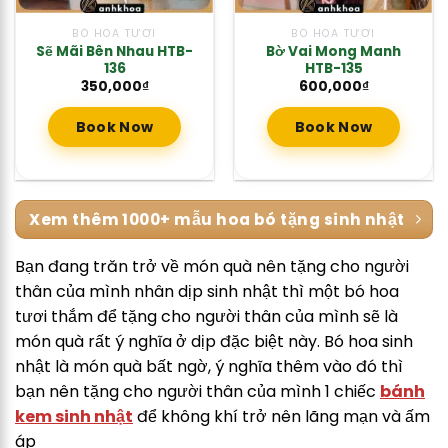
BÓ HOA TƯƠI
BÓ HOA TƯƠI
Sẽ Mãi Bên Nhau HTB-
Bờ Vai Mong Manh
136
HTB-135
350,000
₫
600,000
₫
Book Now
Book Now
Xem thêm 1000+ mẫu hoa bó tặng sinh nhật
Bạn đang trăn trở về món quà nên tặng cho người
thân của mình nhân dịp sinh nhật thì một bó hoa
tươi thắm để tặng cho người thân của mình sẽ là
món quà rất ý nghĩa ở dịp đặc biệt này. Bó hoa sinh
nhật là món quà bất ngờ, ý nghĩa thêm vào đó thì
bạn nên tặng cho người thân của mình 1 chiếc
bánh
kem sinh nhật
để không khí trở nên lãng mạn và ấm
áp