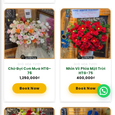
GIỎ HOA TƯƠI
GIỎ HOA TƯƠI
Chờ Đợi Cơn Mưa HTG-
Nhìn Về Phía Mặt Trời
76
HTG-75
1,250,000
₫
400,000
₫
Book Now
Book Now