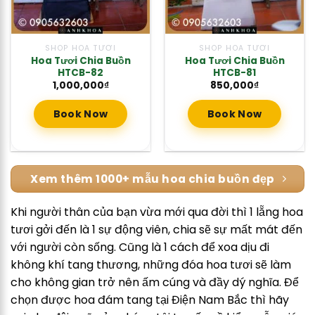
SHOP HOA TƯƠI
SHOP HOA TƯƠI
Hoa Tươi Chia Buồn
Hoa Tươi Chia Buồn
HTCB-82
HTCB-81
1,000,000
₫
850,000
₫
Book Now
Book Now
Xem thêm 1000+ mẫu hoa chia buồn đẹp
Khi người thân của bạn vừa mới qua đời thì 1 lẵng hoa
tươi gởi đến là 1 sự động viên, chia sẽ sự mất mát đến
với người còn sống. Cũng là 1 cách để xoa dịu đi
không khí tang thương, những đóa hoa tươi sẽ làm
cho không gian trở nên ấm cúng và đầy dý nghĩa. Để
chọn được hoa đám tang tại Điện Nam Bắc thì hãy