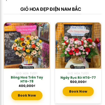
GIỎ HOA ĐẸP ĐIỆN NAM BẮC
GIỎ HOA TƯƠI
GIỎ HOA TƯƠI
Bông Hoa Trên Tay
Ngày Rực Rỡ HTG-77
HTG-78
600,000
₫
400,000
₫
Book Now
Book Now