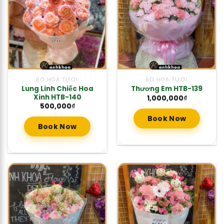
BÓ HOA TƯƠI
BÓ HOA TƯƠI
Lung Linh Chiếc Hoa
Thương Em HTB-139
Xinh HTB-140
1,000,000
₫
500,000
₫
Book Now
Book Now