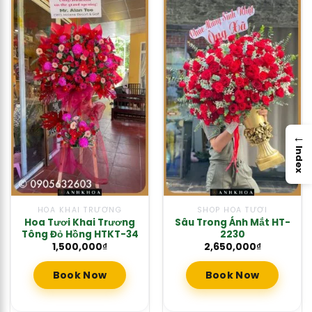
→
Index
HOA KHAI TRƯƠNG
SHOP HOA TƯƠI
Hoa Tươi Khai Trương
Sâu Trong Ánh Mắt HT-
Tông Đỏ Hồng HTKT-34
2230
1,500,000
₫
2,650,000
₫
Book Now
Book Now