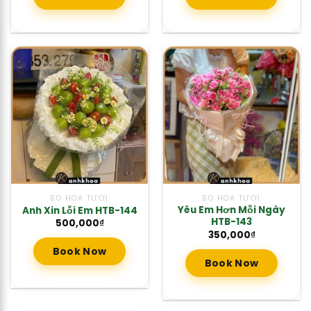
BÓ HOA TƯƠI
BÓ HOA TƯƠI
Yêu Em Hơn Mỗi Ngày
Anh Xin Lỗi Em HTB-144
HTB-143
500,000
₫
350,000
₫
Book Now
Book Now