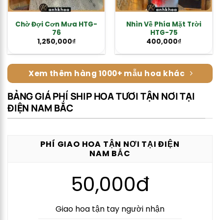
Chờ Đợi Cơn Mưa HTG-
Nhìn Về Phía Mặt Trời
76
HTG-75
1,250,000
₫
400,000
₫
Xem thêm hàng 1000+ mẫu hoa khác
BẢNG GIÁ PHÍ SHIP HOA TƯƠI TẬN NƠI TẠI
ĐIỆN NAM BẮC
PHÍ GIAO HOA TẬN NƠI TẠI ĐIỆN
NAM BẮC
50,000đ
Giao hoa tận tay người nhận