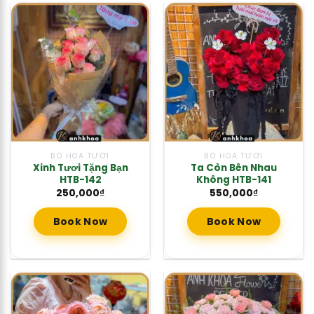
BÓ HOA TƯƠI
BÓ HOA TƯƠI
Xinh Tươi Tặng Bạn
Ta Còn Bên Nhau
HTB-142
Không HTB-141
250,000
₫
550,000
₫
Book Now
Book Now