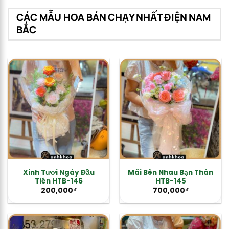
CÁC MẪU HOA BÁN CHẠY NHẤT ĐIỆN NAM
BẮC
Xinh Tươi Ngày Đầu
Mãi Bên Nhau Bạn Thân
Tiên HTB-146
HTB-145
200,000
₫
700,000
₫