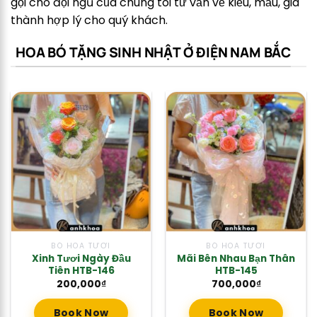
gọi cho đội ngũ của chúng tôi tư vấn về kiểu, mẫu, giá
thành hợp lý cho quý khách.
HOA BÓ TẶNG SINH NHẬT Ở ĐIỆN NAM BẮC
BÓ HOA TƯƠI
BÓ HOA TƯƠI
Xinh Tươi Ngày Đầu
Mãi Bên Nhau Bạn Thân
Tiên HTB-146
HTB-145
200,000
₫
700,000
₫
Book Now
Book Now