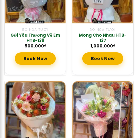
BÓ HOA TƯƠI
BÓ HOA TƯƠI
Gửi Yêu Thương Về Em
Mong Cho Nhau HTB-
HTB-138
137
500,000
₫
1,000,000
₫
Book Now
Book Now