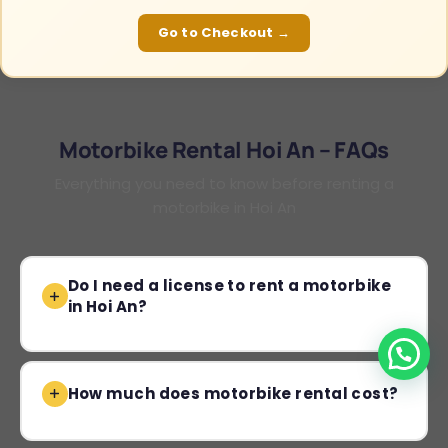
Go to Checkout →
Motorbike Rental Hoi An – FAQs
Everything you need to know before renting a
motorbike in Hoi An
Do I need a license to rent a motorbike
in Hoi An?
How much does motorbike rental cost?