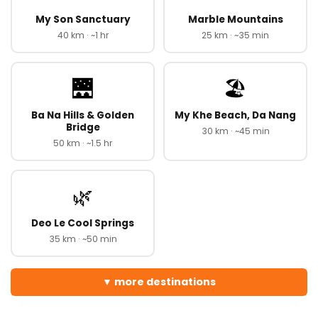
My Son Sanctuary
Marble Mountains
40 km · ~1 hr
25 km · ~35 min
🌉
🏖️
Ba Na Hills & Golden
My Khe Beach, Da Nang
Bridge
30 km · ~45 min
50 km · ~1.5 hr
🌿
Deo Le Cool Springs
35 km · ~50 min
more destinations