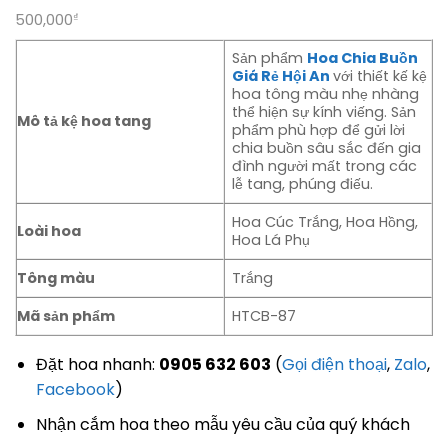
500,000
₫
Sản phẩm
Hoa Chia Buồn
Giá Rẻ Hội An
với thiết kế kệ
hoa tông màu nhẹ nhàng
thể hiện sự kính viếng. Sản
Mô tả kệ hoa tang
phẩm phù hợp để gửi lời
chia buồn sâu sắc đến gia
đình người mất trong các
lễ tang, phúng điếu.
Hoa Cúc Trắng, Hoa Hồng,
Loài hoa
Hoa Lá Phụ
Tông màu
Trắng
Mã sản phẩm
HTCB-87
Đặt hoa nhanh:
0905 632 603
(
Gọi điện thoại
,
Zalo
,
Facebook
)
Nhận cắm hoa theo mẫu yêu cầu của quý khách