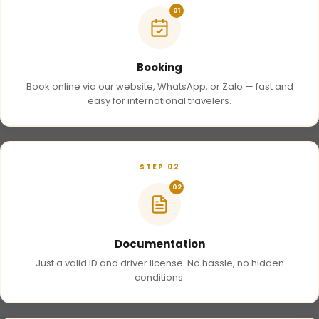
01
Booking
Book online via our website, WhatsApp, or Zalo — fast and
easy for international travelers.
STEP 02
02
Documentation
Just a valid ID and driver license. No hassle, no hidden
conditions.