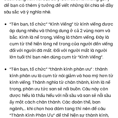
để bạn có thêm ý tưởng để viết những lời chia sẻ đầy
sâu sắc và ý nghĩa nhé.
“Tên bạn, tổ chức” “Kính Viếng” từ kính viếng được
áp dụng nhiều và thông dụng ở cả 2 vùng nam và
bắc. Kính là nể trọng, Viếng là thăm viếng. Đây là
cụm từ thể hiện lòng nể trọng của người đến viếng
đối với người đã mất. Đối với người mất là người
lớn tuổi thì bạn nên dùng cụm từ “Kính Viếng”.
“Tên bạn, tổ chức” “thành kính phân ưu” : thành
kính phân ưu là cụm từ nói giảm và hoa mỹ hơn từ
kính viếng. Thành nghĩa từ chân thành, kính là nể
trọng, phân ưu tức san sẻ nổi buồn. Câu này còn
được hiểu là thấu hiểu với nỗi sầu và san sẻ nỗi sầu
ấy một cách chân thành. Các đoàn thể, ban
ngành,… khi chọn hoa đám tang thì nên để câu
“Thành Kính Phân Ưu” để thể hiện sự thành kính,