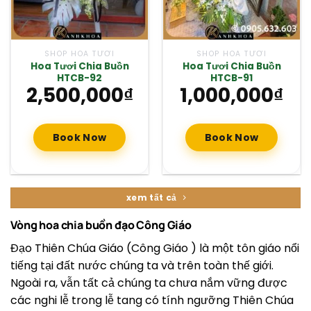
SHOP HOA TƯƠI
SHOP HOA TƯƠI
Hoa Tươi Chia Buồn
Hoa Tươi Chia Buồn
HTCB-92
HTCB-91
2,500,000
₫
1,000,000
₫
Book Now
Book Now
xem tất cả
Vòng hoa chia buồn đạo Công Giáo
Đạo Thiên Chúa Giáo (Công Giáo ) là một tôn giáo nổi
tiếng tại đất nước chúng ta và trên toàn thế giới.
Ngoài ra, vẫn tất cả chúng ta chưa nắm vững được
các nghi lễ trong lễ tang có tính ngưỡng Thiên Chúa