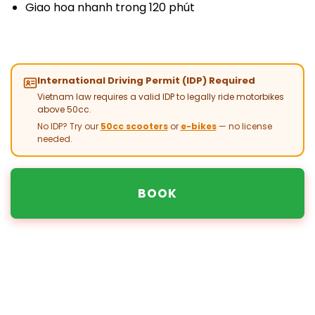
Giao hoa nhanh trong 120 phút
International Driving Permit (IDP) Required
Vietnam law requires a valid IDP to legally ride motorbikes
above 50cc.
No IDP? Try our
50cc scooters
or
e-bikes
— no license
needed.
BOOK