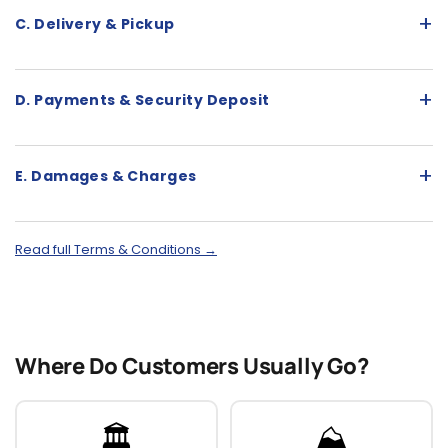
+
C. Delivery & Pickup
+
D. Payments & Security Deposit
+
E. Damages & Charges
Read full Terms & Conditions →
Where Do Customers Usually Go?
🏛️
⛰️