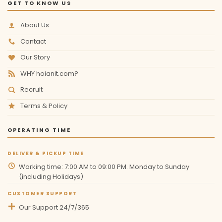
GET TO KNOW US
About Us
Contact
Our Story
WHY hoianit.com?
Recruit
Terms & Policy
OPERATING TIME
DELIVER & PICKUP TIME
Working time: 7:00 AM to 09:00 PM. Monday to Sunday
(including Holidays)
CUSTOMER SUPPORT
Our Support 24/7/365