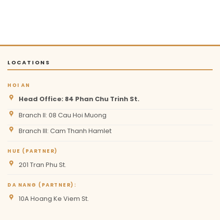
LOCATIONS
HOI AN
Head Office: 84 Phan Chu Trinh St.
Branch II: 08 Cau Hoi Muong
Branch III: Cam Thanh Hamlet
HUE (PARTNER)
201 Tran Phu St.
DA NANG (PARTNER):
10A Hoang Ke Viem St.