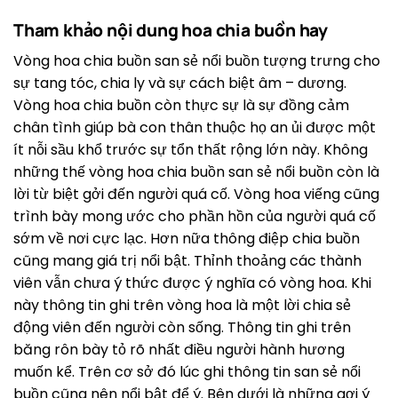
Tham khảo nội dung hoa chia buồn hay
Vòng hoa chia buồn san sẻ nổi buồn tượng trưng cho
sự tang tóc, chia ly và sự cách biệt âm – dương.
Vòng hoa chia buồn còn thực sự là sự đồng cảm
chân tình giúp bà con thân thuộc họ an ủi được một
ít nỗi sầu khổ trước sự tổn thất rộng lớn này. Không
những thế vòng hoa chia buồn san sẻ nổi buồn còn là
lời từ biệt gởi đến người quá cố. Vòng hoa viếng cũng
trình bày mong ước cho phần hồn của người quá cố
sớm về nơi cực lạc. Hơn nữa thông điệp chia buồn
cũng mang giá trị nổi bật. Thỉnh thoảng các thành
viên vẫn chưa ý thức được ý nghĩa có vòng hoa. Khi
này thông tin ghi trên vòng hoa là một lời chia sẻ
động viên đến người còn sống. Thông tin ghi trên
băng rôn bày tỏ rõ nhất điều người hành hương
muốn kể. Trên cơ sở đó lúc ghi thông tin san sẻ nổi
buồn cũng nên nổi bật để ý. Bên dưới là những gợi ý