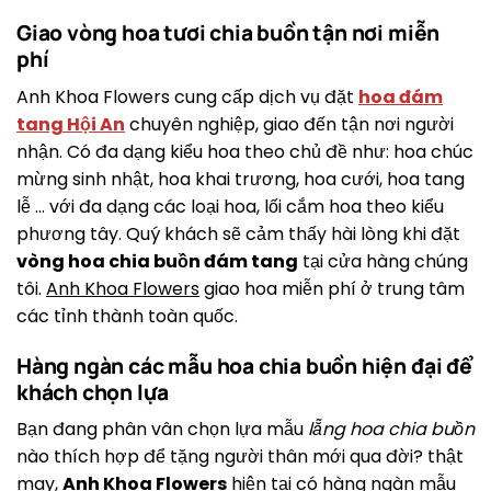
Giao vòng hoa tươi chia buồn tận nơi miễn
phí
Anh Khoa Flowers cung cấp dịch vụ đặt
hoa đám
tang Hội An
chuyên nghiệp, giao đến tận nơi người
nhận. Có đa dạng kiểu hoa theo chủ đề như: hoa chúc
mừng sinh nhật, hoa khai trương, hoa cưới, hoa tang
lễ … với đa dạng các loại hoa, lối cắm hoa theo kiểu
phương tây. Quý khách sẽ cảm thấy hài lòng khi đặt
vòng hoa chia buồn đám tang
tại cửa hàng chúng
tôi.
Anh Khoa Flowers
giao hoa miễn phí ở trung tâm
các tỉnh thành toàn quốc.
Hàng ngàn các mẫu hoa chia buồn hiện đại để
khách chọn lựa
Bạn đang phân vân chọn lựa mẫu
lẵng hoa chia buồn
nào thích hợp để tặng người thân mới qua đời? thật
may,
Anh Khoa Flowers
hiện tại có hàng ngàn mẫu