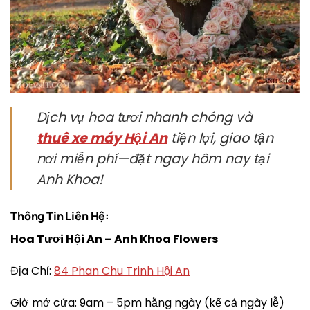
Dịch vụ hoa tươi nhanh chóng và
thuê xe máy Hội An
tiện lợi, giao tận
nơi miễn phí—đặt ngay hôm nay tại
Anh Khoa!
Thông Tin Liên Hệ:
Hoa Tươi Hội An – Anh Khoa Flowers
Địa Chỉ:
84 Phan Chu Trinh Hội An
Giờ mở cửa: 9am – 5pm hằng ngày (kể cả ngày lễ)