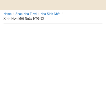
Skip
to
Home
/
Shop Hoa Tươi
/
Hoa Sinh Nhật
/
content
Xinh Hơn Mỗi Ngày HTG-53