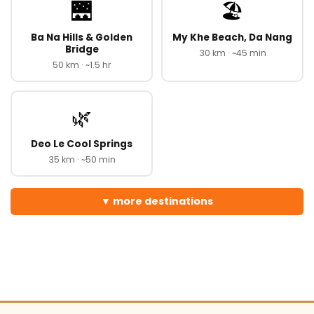
🌉
🏖️
Ba Na Hills & Golden
My Khe Beach, Da Nang
Bridge
30 km · ~45 min
50 km · ~1.5 hr
🌿
Deo Le Cool Springs
35 km · ~50 min
more destinations