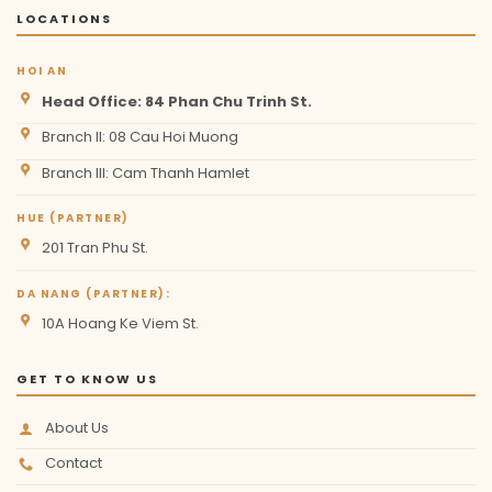
LOCATIONS
HOI AN
Head Office: 84 Phan Chu Trinh St.
Branch II: 08 Cau Hoi Muong
Branch III: Cam Thanh Hamlet
HUE (PARTNER)
201 Tran Phu St.
DA NANG (PARTNER):
10A Hoang Ke Viem St.
GET TO KNOW US
About Us
Contact