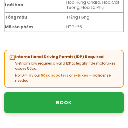
Hoa Hồng Ohara, Hoa Cát
Loài hoa
Tường, Hoa Lá Phụ
Tông màu
Trắng Hồng
Mã sản phẩm
HTG-76
International Driving Permit (IDP) Required
Vietnam law requires a valid IDP to legally ride motorbikes
above 50cc.
No IDP? Try our
50cc scooters
or
e-bikes
— no license
needed.
BOOK