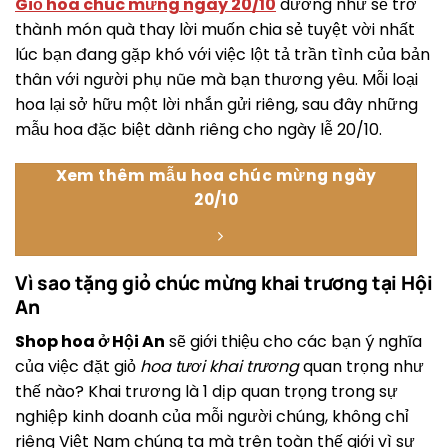
Giỏ hoa chúc mừng ngày 20/10
dường như sẽ trở
thành món quà thay lời muốn chia sẻ tuyệt vời nhất
lúc bạn đang gặp khó với việc lột tả trần tình của bản
thân với người phụ nũe mà bạn thương yêu. Mỗi loại
hoa lại sở hữu một lời nhắn gửi riêng, sau đây những
mẫu hoa đặc biệt dành riêng cho ngày lễ 20/10.
Xem thêm mẫu hoa chúc mừng ngày
20/10
Vì sao tặng giỏ chúc mừng khai trương tại Hội
An
Shop hoa ở Hội An
sẽ giới thiệu cho các bạn ý nghĩa
của việc đặt giỏ
hoa tươi khai trương
quan trọng như
thế nào? Khai trương là 1 dịp quan trọng trong sự
nghiệp kinh doanh của mỗi người chúng, không chỉ
riêng Việt Nam chúng ta mà trên toàn thế giới vì sự