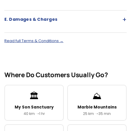
+
E. Damages & Charges
Read full Terms & Conditions →
Where Do Customers Usually Go?
🏛️
⛰️
My Son Sanctuary
Marble Mountains
40 km · ~1 hr
25 km · ~35 min