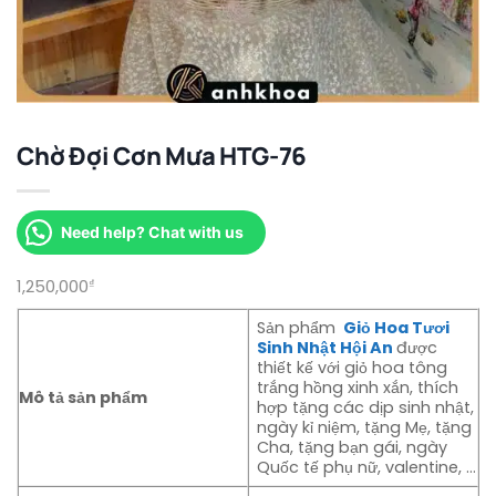
Chờ Đợi Cơn Mưa HTG-76
Need help? Chat with us
1,250,000
₫
Sản phẩm
Giỏ Hoa Tươi
Sinh Nhật Hội An
được
thiết kế với giỏ hoa tông
trắng hồng xinh xắn, thích
Mô tả sản phẩm
hợp tặng các dịp sinh nhật,
ngày kỉ niệm, tặng Mẹ, tặng
Cha, tặng bạn gái, ngày
Quốc tế phụ nữ, valentine, …