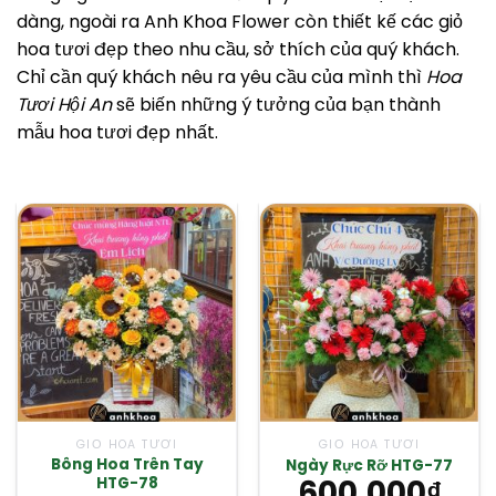
dàng, ngoài ra Anh Khoa Flower còn thiết kế các giỏ
hoa tươi đẹp theo nhu cầu, sở thích của quý khách.
Chỉ cần quý khách nêu ra yêu cầu của mình thì
Hoa
Tươi Hội An
sẽ biến những ý tưởng của bạn thành
mẫu hoa tươi đẹp nhất.
GIỎ HOA TƯƠI
GIỎ HOA TƯƠI
Bông Hoa Trên Tay
Ngày Rực Rỡ HTG-77
600,000
₫
HTG-78