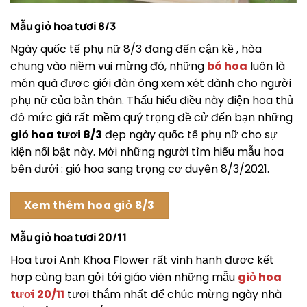
Mẫu giỏ hoa tươi 8/3
Ngày quốc tế phụ nữ 8/3 đang đến cận kề , hòa
chung vào niềm vui mừng đó, những
bó hoa
luôn là
món quà được giới đàn ông xem xét dành cho người
phụ nữ của bản thân. Thấu hiểu điều này điện hoa thủ
đô mức giá rất mềm quý trọng đề cử đến bạn những
giỏ hoa tươi 8/3
đẹp ngày quốc tế phụ nữ cho sự
kiện nổi bật này. Mời những người tìm hiểu mẫu hoa
bên dưới : giỏ hoa sang trọng cơ duyên 8/3/2021.
Xem thêm hoa giỏ 8/3
Mẫu giỏ hoa tươi 20/11
Hoa tươi Anh Khoa Flower rất vinh hạnh được kết
hợp cùng bạn gởi tới giáo viên những mẫu
giỏ hoa
tươi 20/11
tươi thắm nhất để chúc mừng ngày nhà