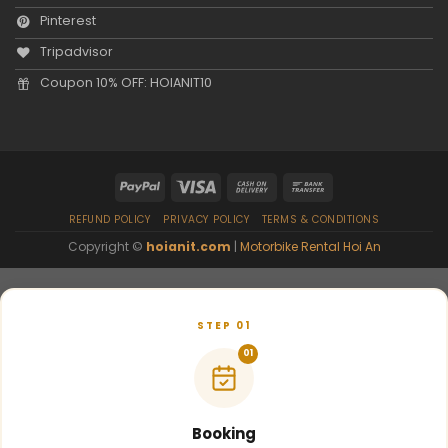
Pinterest
Tripadvisor
Coupon 10% OFF: HOIANIT10
REFUND POLICY
PRIVACY POLICY
TERMS & CONDITIONS
Copyright ©
hoianit.com
|
Motorbike Rental Hoi An
STEP 01
01
Booking