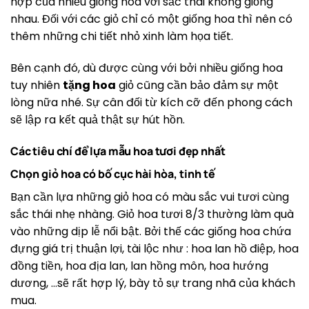
hợp của nhiều giống hoa với sắc thái không giống
nhau. Đối với các giỏ chỉ có một giống hoa thì nên có
thêm những chi tiết nhỏ xinh làm họa tiết.
Bên cạnh đó, dù được cùng với bởi nhiều giống hoa
tuy nhiên
tặng hoa
giỏ cũng cần bảo đảm sự một
lòng nữa nhé. Sự cân đối từ kích cỡ đến phong cách
sẽ lập ra kết quả thật sự hút hồn.
Các tiêu chí để lựa mẫu hoa tươi đẹp nhất
Chọn giỏ hoa có bố cục hài hòa, tinh tế
Bạn cần lựa những giỏ hoa có màu sắc vui tươi cùng
sắc thái nhẹ nhàng. Giỏ hoa tươi 8/3 thường làm quà
vào những dịp lễ nổi bật. Bởi thế các giống hoa chứa
đựng giá trị thuận lợi, tài lộc như : hoa lan hồ điệp, hoa
đồng tiền, hoa địa lan, lan hồng môn, hoa hướng
dương, …sẽ rất hợp lý, bày tỏ sự trang nhã của khách
mua.