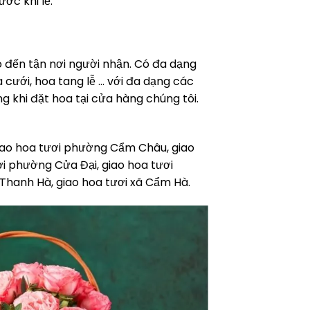
ớc khi lễ.
o đến tận nơi người nhận. Có đa dạng
 cưới, hoa tang lễ … với đa dạng các
g khi đặt hoa tại cửa hàng chúng tôi.
giao hoa tươi phường Cẩm Châu, giao
 phường Cửa Đại, giao hoa tươi
Thanh Hà, giao hoa tươi xã Cẩm Hà.