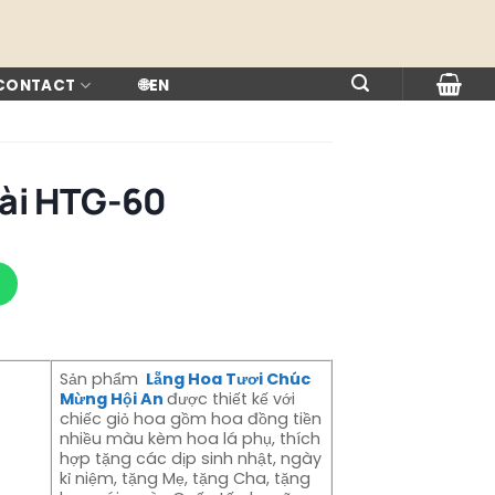
 CONTACT
🌐
EN
Tài HTG-60
Sản phẩm
Lẵng Hoa Tươi Chúc
Mừng Hội An
được thiết kế với
chiếc giỏ hoa gồm hoa đồng tiền
nhiều màu kèm hoa lá phụ, thích
hợp tặng các dịp sinh nhật, ngày
kỉ niệm, tặng Mẹ, tặng Cha, tặng