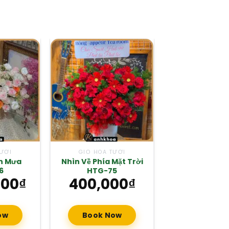
TƯƠI
GIỎ HOA TƯƠI
GIỎ HOA T
n Mưa
Nhìn Về Phía Mặt Trời
Hoa Tươi Để B
6
HTG-75
74
000
₫
400,000
₫
600,0
ow
Book Now
Book N