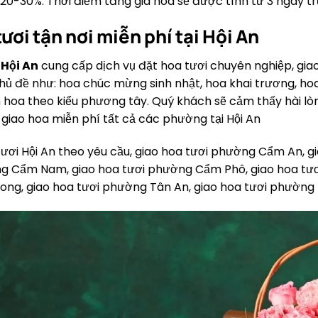
20-30%. Thời điểm tăng giá hoa sẽ được tính từ 3 ngày trư
ươi tận nơi miễn phí tại Hội An
 Hội An
cung cấp dịch vụ đặt hoa tươi chuyên nghiệp, gia
hủ đề như: hoa chúc mừng sinh nhật, hoa khai trương, hoa
ắm hoa theo kiểu phương tây. Quý khách sẽ cảm thấy hài lòn
giao hoa miễn phí tất cả các phường tại Hội An
tươi Hội An theo yêu cầu, giao hoa tươi phường Cẩm An, 
g Cẩm Nam, giao hoa tươi phường Cẩm Phô, giao hoa tươi
ng, giao hoa tươi phường Tân An, giao hoa tươi phường 