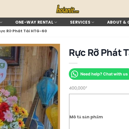
ONE-WAY RENTAL
SERVICES
ABOUT &
ực Rỡ Phát Tài HTG-60
Rực Rỡ Phát 
Need help? Chat with us
400,000
₫
Mô tả sản phẩm