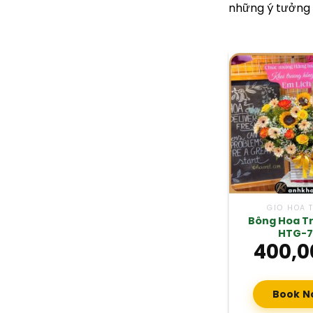
những ý tưởng 
GIỎ HOA 
Bông Hoa T
HTG-
400,0
Book N