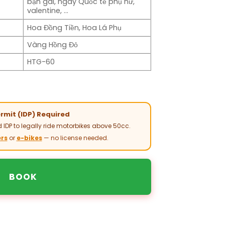
bạn gái, ngày Quốc tế phụ nữ,
valentine, …
Hoa Đồng Tiền, Hoa Lá Phụ
Vàng Hồng Đỏ
HTG-60
ermit (IDP) Required
 IDP to legally ride motorbikes above 50cc.
rs
or
e-bikes
— no license needed.
BOOK