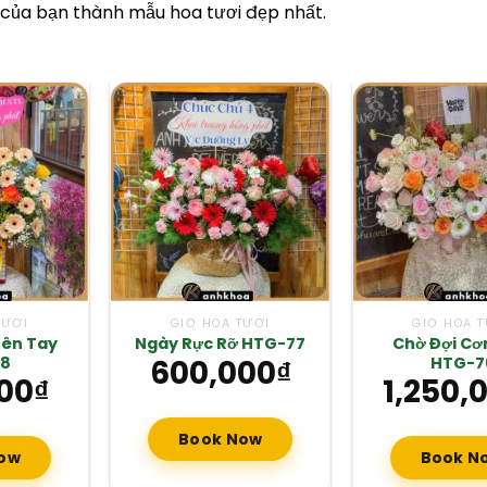
của bạn thành mẫu hoa tươi đẹp nhất.
TƯƠI
GIỎ HOA TƯƠI
GIỎ HOA 
rên Tay
Chờ Đợi Cơ
Ngày Rực Rỡ HTG-77
78
600,000
₫
HTG-7
00
₫
1,250,
Book Now
ow
Book N