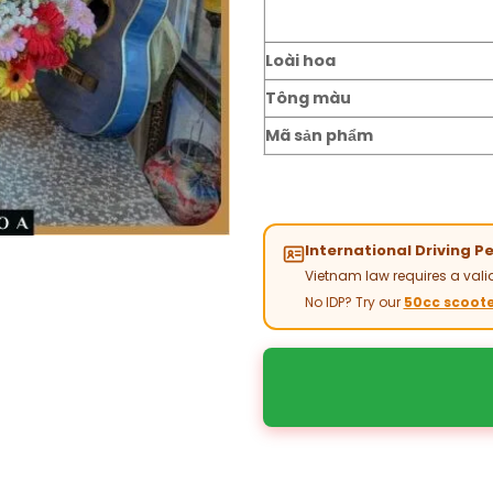
Loài hoa
Tông màu
Mã sản phẩm
International Driving P
Vietnam law requires a valid
No IDP? Try our
50cc scoote