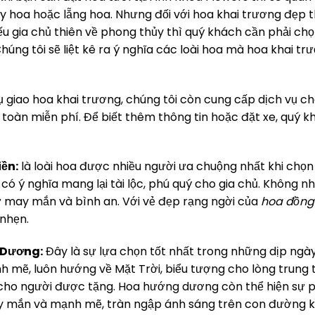
 hoa hoặc lẵng hoa. Nhưng đối với hoa khai trương đẹp th
ếu gia chủ thiên về phong thủy thì quý khách cần phải ch
Chúng tôi sẽ liệt kê ra ý nghĩa các loài hoa mà hoa khai
ụ giao hoa khai trương, chúng tôi còn cung cấp dịch vụ c
 toàn miễn phí. Để biết thêm thông tin hoặc đặt xe, quý k
ền:
là loài hoa được nhiều người ưa chuộng nhất khi chọn
có ý nghĩa mang lại tài lộc, phú quý cho gia chủ. Không n
 may mắn và bình an. Với vẻ đẹp rạng ngời của
hoa đồng 
nhẹn.
 Dương:
Đây là sự lựa chọn tốt nhất trong những dịp ngày 
 mẽ, luôn hướng về Mặt Trời, biểu tượng cho lòng trung
ho người được tặng. Hoa hướng dương còn thể hiện sự ph
 mắn và mạnh mẽ, tràn ngập ánh sáng trên con đường k