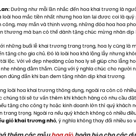
Lan:
Dường như mỗi lần nhắc đến hoa khai trương là người
à loài hoa mắc tiền nhất nhưng hoa lan lại được coi là qu
 công, may mắn và thịnh vượng, những đóa hoa hoa phong 
n thương mà bạn có thể dành tặng chúc mừng nhân dịp
ới những buổi lễ khai trương trang trọng, hoa ly cũng là
 tặng cho gia chủ. Đó là loài hoa khá lộng lẫy nhưng k
 tài lộc. Với vẻ đẹp nhẹdàng của hoa ly sẽ giúp cho lẵng 
a nhẹ nhàng đằm thắm. Cùng với ý nghĩa chúc cho người n
họn đúng đắn khi bạn đem tặng nhân dịp khai trương.
ng loài hoa khai trương thông dụng, ngoài ra còn có nhiề
c chúng tôi sẽ tư vấn thêm khi khách hàng có nhu cầu đặt 
ếu tặng cho công ty hoặc kinh doanh lớn thì quý khách 
trang trọng. Ngoài ra nếu quý khách không có nhiều điều 
ểu giỏ khai trương nhỏ
, ý nghĩa không thay đổi nhiều so 
há thêm các mẫu
hoa giỏ
hoàn hảo cho các dịp