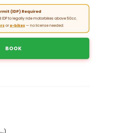
ermit (IDP) Required
 IDP to legally ride motorbikes above 50cc.
rs
or
e-bikes
— no license needed.
BOOK
,…)