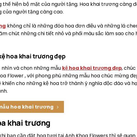
 thể hiện bộ mặt của người tặng. Hoa khai trương càng đẹ
g của người tặng càng cao.
ơng
không chỉ là những đóa hoa đơn điệu và những lá chen 
hăm chút những chi tiết nhỏ và phối màu sắc làm sao cho 
ệ hoa khai trương đẹp
 nhìn và chọn những mẫu
kệ hoa khai trương đẹp
, chú
hoa Flower , với phong phú những mẫu hoa chúc mừng đẹp
 khiến cho những kệ hoa trở thành ý nghĩa độc đáo và hợp
nh.
ẫu hoa khai trương
oa khai trương
i bạn cần đặt hoa tươi tại Anh Khoa Flowers thì sẽ quan t