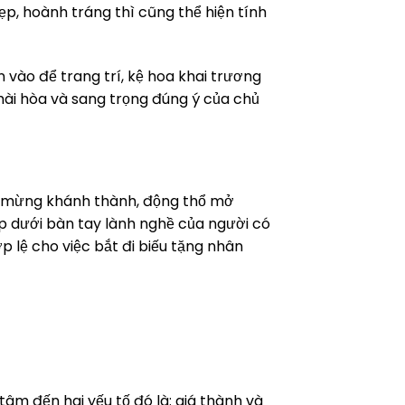
p, hoành tráng thì cũng thể hiện tính
vào để trang trí, kệ hoa khai trương
hài hòa và sang trọng đúng ý của chủ
c mừng khánh thành, động thổ mở
 dưới bàn tay lành nghề của người có
 lệ cho việc bắt đi biếu tặng nhân
âm đến hai yếu tố đó là: giá thành và