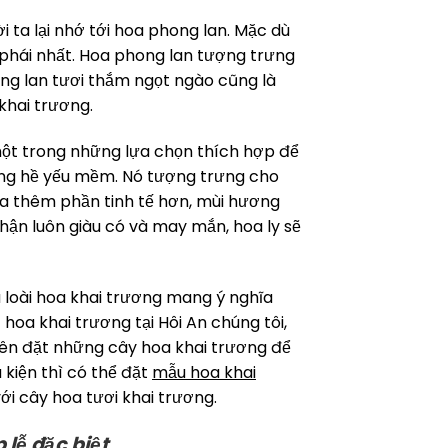
 ta lại nhớ tới hoa phong lan. Mặc dù
ý phái nhất. Hoa phong lan tượng trưng
lan tươi thắm ngọt ngào cũng là
 khai trương.
 một trong những lựa chọn thích hợp để
hông hề yếu mềm. Nó tượng trưng cho
hoa thêm phần tinh tế hơn, mùi hương
hận luôn giàu có và may mắn, hoa ly sẽ
u loài hoa khai trương mang ý nghĩa
hoa khai trương tại Hôi An chúng tôi,
nên đặt những cây hoa khai trương để
kiện thì có thể đặt
mẫu hoa khai
với cây hoa tươi khai trương.
 lễ đặc biệt
.