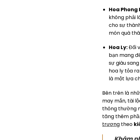
Hoa Phong 
không phải l
cho sự thành
món quà thâ
Hoa Ly:
Đối v
bạn mang đến
sự giàu sang
hoa ly tỏa r
là một lựa c
Bên trên là nhữ
may mắn, tài lộ
thông thường n
tăng thêm phần 
trương
theo
ki
Khám p