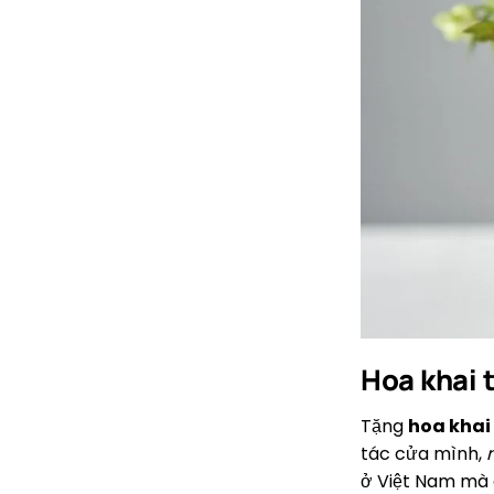
Hoa khai t
Tặng
hoa khai
tác cửa mình,
ở Việt Nam mà c