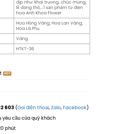
dịp như: khai trương, chúc mừng,
lễ động thổ,…1 sản phẩm từ điện
hoa Anh Khoa Flower
Hoa Hồng Vàng, Hoa Lan Vàng,
Hoa Lá Phụ
Vàng
HTKT-36
t
32 603
(
Gọi điện thoại
,
Zalo
,
Facebook
)
 yêu cầu của quý khách
20 phút