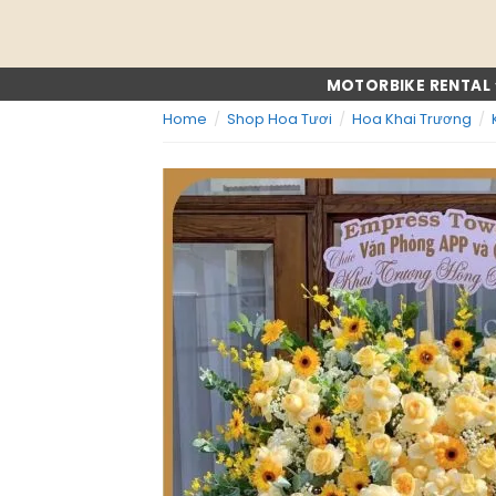
Skip
to
content
MOTORBIKE RENTAL
Home
/
Shop Hoa Tươi
/
Hoa Khai Trương
/