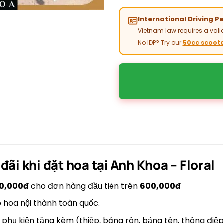
International Driving P
Vietnam law requires a valid
No IDP? Try our
50cc scoote
đãi khi đặt hoa tại
Anh Khoa – Floral
0,000đ
cho đơn hàng đầu tiên trên
600,000đ
o hoa nội thành toàn quốc.
 phụ kiện tặng kèm (thiệp, băng rôn, bảng tên, thông điệp