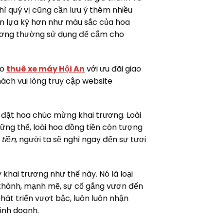
ì quý vị cũng cần lưu ý thêm nhiều
ọn lựa kỹ hơn như màu sắc của hoa
 trương thường sử dụng để cắm cho
ho
thuê xe máy Hội An
với ưu đãi giao
hách vui lòng truy cập website
 đặt hoa chúc mừng khai trương. Loài
hững thế, loài hoa đồng tiền còn tượng
tiền
, người ta sẽ nghĩ ngay đến sự tươi
khai trương như thế này. Nó là loại
 thành, mạnh mẽ, sự cố gắng vươn đến
át triển vượt bậc, luôn luôn nhận
inh doanh.