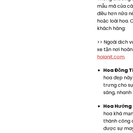
mẫu mã của cây
điều hơn nữa n
hoặc loài hoa. 
khách hàng:
>> Ngoài dịch v
xe tận nơi hoàn
hoianit.com
.
Hoa Đồng Ti
hoa đẹp này 
trưng cho sự
sáng, nhanh 
Hoa Hướng
hoa khá mạnh
thành công c
được sự may