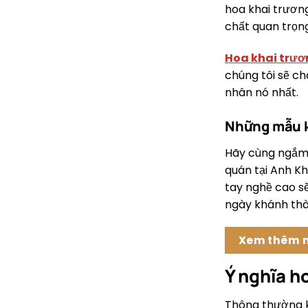
hoa khai trương
chất quan trọn
Hoa khai trư
chúng tôi sẽ c
nhân nó nhất.
Những mẫu k
Hãy cùng ngắm
quán tại Anh K
tay nghề cao sẽ
ngày khánh thà
Xem thêm m
Ý nghĩa h
Thông thường kh