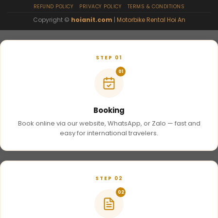
REFUND POLICY
PRIVACY POLICY
TERMS & CONDITIONS
Copyright ©
hoianit.com
|
Motorbike Rental Hoi An
STEP 01
01
Booking
Book online via our website, WhatsApp, or Zalo — fast and
easy for international travelers.
STEP 02
02