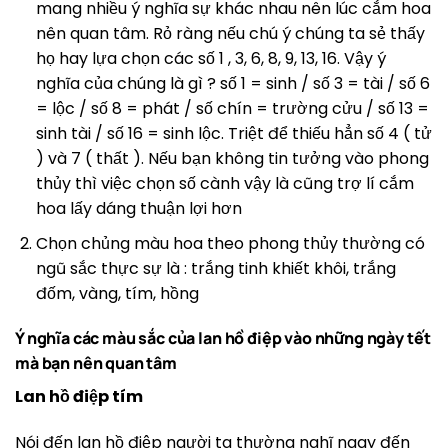
mang nhiều ý nghĩa sự khác nhau nên lúc cắm hoa
nên quan tâm. Rỏ ràng nếu chú ý chúng ta sẻ thấy
họ hay lựa chọn các số 1 , 3, 6, 8, 9, 13, 16. Vậy ý
nghĩa của chúng là gì ? số 1 = sinh / số 3 = tài / số 6
= lộc / số 8 = phát / số chín = trường cửu / số 13 =
sinh tài / số 16 = sinh lộc. Triệt để thiếu hẳn số 4 ( tử
) và 7 ( thất ). Nếu bạn không tin tưởng vào phong
thủy thì việc chọn số cành vậy là cũng trợ lí cắm
hoa lấy dáng thuận lợi hơn
Chọn chủng màu hoa theo phong thủy thường có
ngũ sắc thực sự là : trắng tinh khiết khôi, trắng
đốm, vàng, tím, hồng
Ý nghĩa các màu sắc của lan hồ điệp vào những ngày tết
mà bạn nên quan tâm
Lan hồ điệp tím
Nói đến lan hồ điệp người ta thường nghĩ ngay đến