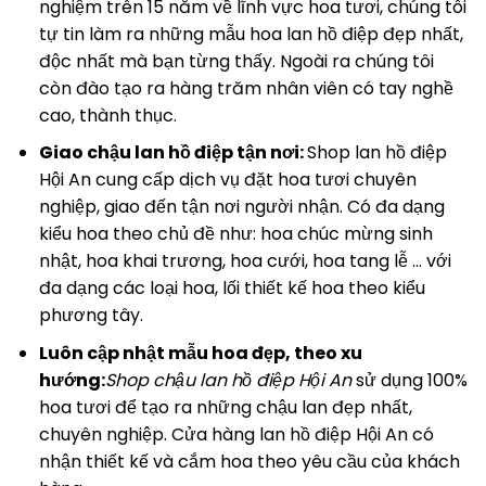
nghiệm trên 15 năm về lĩnh vực hoa tươi, chúng tôi
tự tin làm ra những mẫu hoa lan hồ điệp đẹp nhất,
độc nhất mà bạn từng thấy. Ngoài ra chúng tôi
còn đào tạo ra hàng trăm nhân viên có tay nghề
cao, thành thục.
Giao chậu lan hồ điệp tận nơi:
Shop lan hồ điệp
Hội An cung cấp dịch vụ đặt hoa tươi chuyên
nghiệp, giao đến tận nơi người nhận. Có đa dạng
kiểu hoa theo chủ đề như: hoa chúc mừng sinh
nhật, hoa khai trương, hoa cưới, hoa tang lễ … với
đa dạng các loại hoa, lối thiết kế hoa theo kiểu
phương tây.
Luôn cập nhật mẫu hoa đẹp, theo xu
hướng:
Shop chậu lan hồ điệp Hội An
sử dụng 100%
hoa tươi để tạo ra những chậu lan đẹp nhất,
chuyên nghiệp. Cửa hàng lan hồ điệp Hội An có
nhận thiết kế và cắm hoa theo yêu cầu của khách