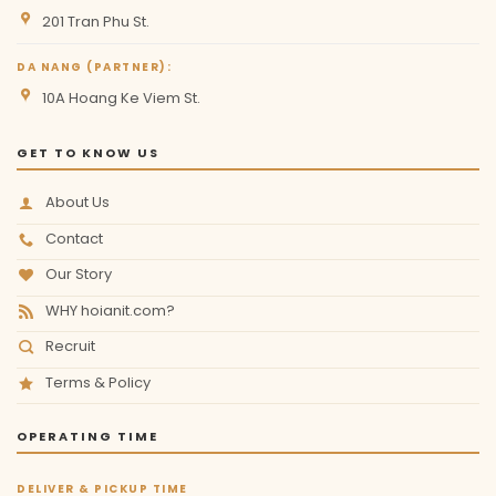
201 Tran Phu St.
DA NANG (PARTNER):
10A Hoang Ke Viem St.
GET TO KNOW US
About Us
Contact
Our Story
WHY hoianit.com?
Recruit
Terms & Policy
OPERATING TIME
DELIVER & PICKUP TIME