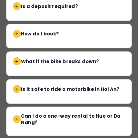
Is a deposit required?
How do I book?
What if the bike breaks down?
Is it safe to ride a motorbike in Hoi An?
Can I do a one-way rental to Hue or Da
Nang?