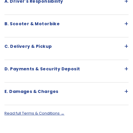
+
A. Driver's Responsibility
+
B. Scooter & Motorbike
+
C. Delivery & Pickup
+
D. Payments & Security Deposit
+
E. Damages & Charges
Read full Terms & Conditions →