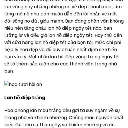
lan vàng này chẳng những có vẻ đep thanh cao , ấm
lòng mà nó như còn muốn dẫn đến lời nhắn về một
đời sống no đủ , giàu mạnh. Bạn đang phân vân không
hiểu nên tặng chậu lan hồ điệp ngày tết nào, bạn
lưỡng lự về điều giá lan hồ điệp ngày tết. Hãy thử đến
với cửa hàng lan hồ điệp tết của bọn tôi, mức chi phí
hợp lý hoa đẹp và đủ quy chuẩn nhất định sẽ khiến
bạn vừa ý. Một chậu lan hồ điệp vàng trong ngày tết
sẽ tô thêm sắc xuân cho các thành viên trong nhà
bạn.
Lan hồ điệp trắng
Hoa phong lan màu trắng đều gợi ta suy ngẫm về sự
trang nhã và khiêm nhường. Chủng màu nguyên chất
biểu đạt cho sự thơ ngây, sự khiêm nhường và ân