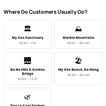
Where Do Customers Usually Go?
🏛️
⛰️
My Son Sanctuary
Marble Mountains
40 km · ~1 hr
25 km · ~35 min
🌉
🏖️
Ba Na Hills & Golden
My Khe Beach, Da Nang
Bridge
30 km · ~45 min
50 km · ~1.5 hr
🌿
Deo Le Cool Springs