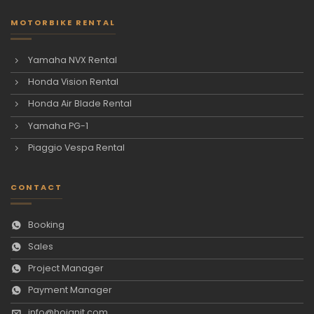
MOTORBIKE RENTAL
Yamaha NVX Rental
Honda Vision Rental
Honda Air Blade Rental
Yamaha PG-1
Piaggio Vespa Rental
CONTACT
Booking
Sales
Project Manager
Payment Manager
info@hoianit.com