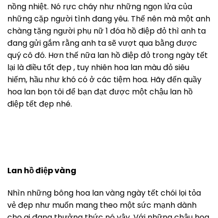
nồng nhiệt. Nó rực cháy như những ngọn lửa của
những cặp người tình đang yêu. Thế nên mà một anh
chàng tặng người phụ nữ 1 đóa hồ điệp đỏ thì anh ta
đang gửi gắm rằng anh ta sẽ vượt qua bằng được
quý cô đó. Hơn thế nữa lan hồ điệp đỏ trong ngày tết
lại là điều tốt đẹp , tuy nhiên hoa lan màu đỏ siêu
hiếm, hầu như khó có ở các tiệm hoa. Hãy đến quầy
hoa lan bọn tôi để bạn đạt được một chậu lan hồ
điệp tết đẹp nhé.
Lan hồ điệp vàng
Nhìn những bông hoa lan vàng ngày tết chói lọi tỏa
vẻ đẹp như muốn mang theo một sức mạnh dành
cho ai đang thưởng thức nó vậy. Với những chậu hoa