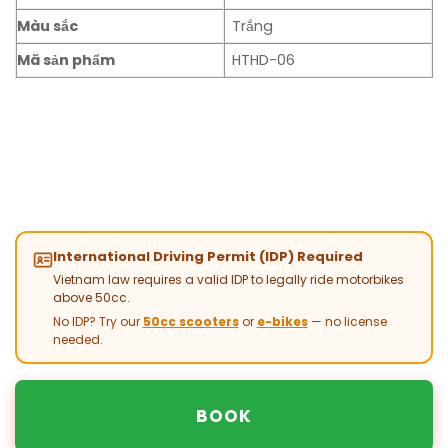
Màu sắc
Trắng
Mã sản phẩm
HTHD-06
International Driving Permit (IDP) Required
Vietnam law requires a valid IDP to legally ride motorbikes
above 50cc.
No IDP? Try our
50cc scooters
or
e-bikes
— no license
needed.
BOOK