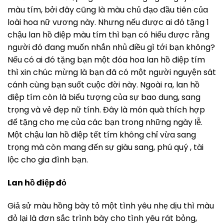
màu tím, bởi đây cũng là màu chủ đạo đầu tiên của
loài hoa nữ vương này. Nhưng nếu được ai đó tặng 1
chậu lan hồ điệp màu tím thì bạn có hiểu được rằng
người đó đang muốn nhắn nhủ điều gì tới bạn không?
Nếu có ai đó tặng bạn một đóa hoa lan hồ điệp tím
thì xin chúc mừng là bạn đã có một người nguyện sát
cánh cùng bạn suốt cuộc đời này. Ngoài ra, lan hồ
điệp tím còn là biểu tượng của sự bao dung, sang
trọng và vẻ đẹp nữ tính. Đây là món quà thích hợp
để tặng cho mẹ của các bạn trong những ngày lễ.
Một chậu lan hồ điệp tết tím không chỉ vừa sang
trọng mà còn mang đến sự giàu sang, phú quý , tài
lộc cho gia đình bạn.
Lan hồ điệp đỏ
Giả sử màu hồng bày tỏ một tình yêu nhẹ dịu thì màu
đỏ lại là đơn sắc trình bày cho tình yêu rát bỏng,