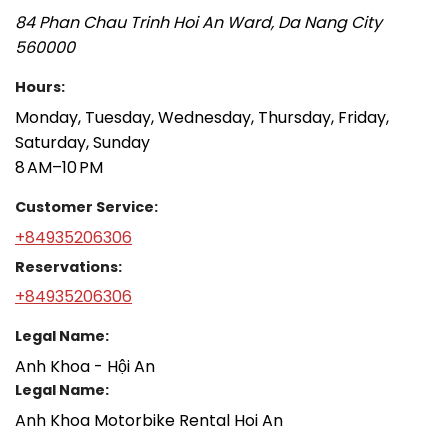
84 Phan Chau Trinh
Hoi An Ward
,
Da Nang City
560000
Hours:
Monday, Tuesday, Wednesday, Thursday, Friday,
Saturday, Sunday
8 AM–10 PM
Customer Service:
+84935206306
Reservations:
+84935206306
Legal Name:
Anh Khoa - Hội An
Legal Name:
Anh Khoa Motorbike Rental Hoi An