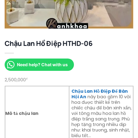
Chậu Lan Hồ Điệp HTHD-06
Need help? Chat with us
2,500,000
₫
Chậu Lan Hồ Điệp Để Bàn
Hội An
này bao gồm 10 vòi
hoa được thiết kế trên
chiếc chậu để bàn xinh xắn,
Mô tả chậu lan
với tông màu hoa lan hồ
điệp trắng sang trọng. Phù
hợp tặng trong nhiều dịp
như: khai trương, sinh nhật,
biếu tết…