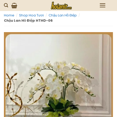
Skip
to
Home
/
Shop Hoa Tươi
/
Chậu Lan Hồ Điệp
/
content
Chậu Lan Hồ Điệp HTHD-06