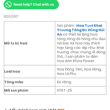
Need help? Chat with us
800,000
₫
Sản phẩm
Hoa Tươi Khai
Trương Tông Đỏ Hồng Hội
An
có thiết kế lẵng hoa
tông tông đỏ hồng chủ đạo
Mô tả kệ hoa
nổi bật. Kệ hoa này thích
hợp tặng các dịp như: khai
trương, chúc mừng, lễ động
thổ,…1 sản phẩm từ điện
hoa Anh Khoa Flower
Hoa Đồng Tiền, Hoa Hồng,
Loài hoa
Hoa Lá Phụ
Tông màu
Đỏ Hồng
Mã sản phẩm
HTKT-25