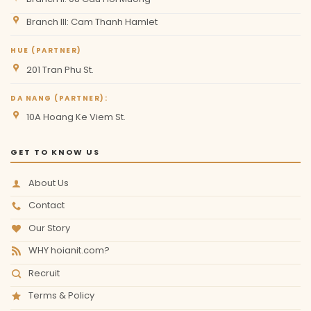
Branch III: Cam Thanh Hamlet
HUE (PARTNER)
201 Tran Phu St.
DA NANG (PARTNER):
10A Hoang Ke Viem St.
GET TO KNOW US
About Us
Contact
Our Story
WHY hoianit.com?
Recruit
Terms & Policy