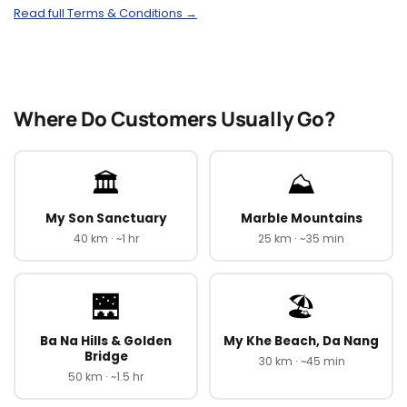
Read full Terms & Conditions →
Where Do Customers Usually Go?
🏛️
⛰️
My Son Sanctuary
Marble Mountains
40 km · ~1 hr
25 km · ~35 min
🌉
🏖️
Ba Na Hills & Golden
My Khe Beach, Da Nang
Bridge
30 km · ~45 min
50 km · ~1.5 hr