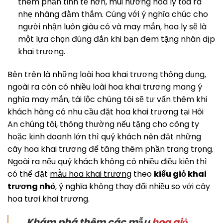
thêm phần tinh tế hơn, mùi hương hoa ly tỏa ra
nhẹ nhàng đằm thắm. Cùng với ý nghĩa chúc cho
người nhận luôn giàu có và may mắn, hoa ly sẽ là
một lựa chọn đúng đắn khi bạn đem tặng nhân dịp
khai trương.
Bên trên là những loài hoa khai trương thông dụng,
ngoài ra còn có nhiều loài hoa khai trương mang ý
nghĩa may mắn, tài lộc chúng tôi sẽ tư vấn thêm khi
khách hàng có nhu cầu đặt hoa khai trương tại Hôi
An chúng tôi, thông thường nếu tặng cho công ty
hoặc kinh doanh lớn thì quý khách nên đặt những
cây hoa khai trương để tăng thêm phần trang trọng.
Ngoài ra nếu quý khách không có nhiều điều kiện thì
có thể đặt
mẫu hoa khai trương
theo
kiểu giỏ khai
trương nhỏ
, ý nghĩa không thay đổi nhiều so với cây
hoa tươi khai trương.
Khám phá thêm các mẫu
hoa giỏ