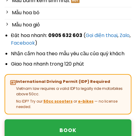
Mẫu bánh kem sinh nhật
Mẫu hoa bó
Mẫu hoa giỏ
Đặt hoa nhanh:
0905 632 603
(
Gọi điện thoại
,
Zalo
,
Facebook
)
Nhận cắm hoa theo mẫu yêu cầu của quý khách
Giao hoa nhanh trong 120 phút
International Driving Permit (IDP) Required
Vietnam law requires a valid IDP to legally ride motorbikes
above 50cc.
No IDP? Try our
50cc scooters
or
e-bikes
— no license
needed.
BOOK