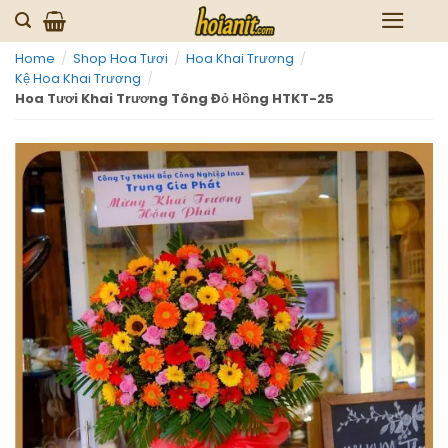
Skip
to
Home
/
Shop Hoa Tươi
/
Hoa Khai Trương
/
content
Kệ Hoa Khai Trương
/
Hoa Tươi Khai Trương Tông Đỏ Hồng HTKT-25