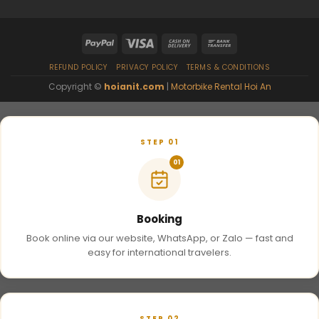
REFUND POLICY
PRIVACY POLICY
TERMS & CONDITIONS
Copyright ©
hoianit.com
|
Motorbike Rental Hoi An
STEP 01
01
Booking
Book online via our website, WhatsApp, or Zalo — fast and
easy for international travelers.
STEP 02