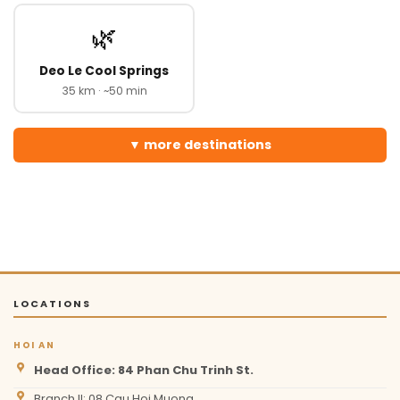
🌿
Deo Le Cool Springs
35 km · ~50 min
more destinations
LOCATIONS
HOI AN
Head Office: 84 Phan Chu Trinh St.
Branch II: 08 Cau Hoi Muong