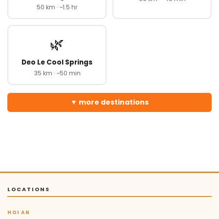
50 km · ~1.5 hr
🌿
Deo Le Cool Springs
35 km · ~50 min
more destinations
LOCATIONS
HOI AN