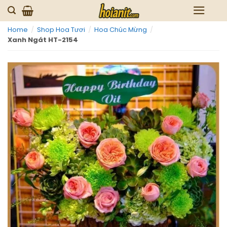
Skip
to
Home
/
Shop Hoa Tươi
/
Hoa Chúc Mừng
/
content
Xanh Ngát HT-2154