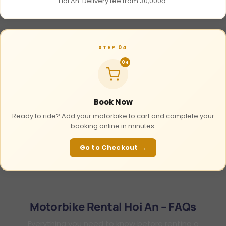
Hoi An. Delivery fee from 30,000đ.
STEP 04
04
Book Now
Ready to ride? Add your motorbike to cart and complete your
booking online in minutes.
Go to Checkout →
Motorbike Rental Hoi An – FAQs
Everything you need to know before renting a