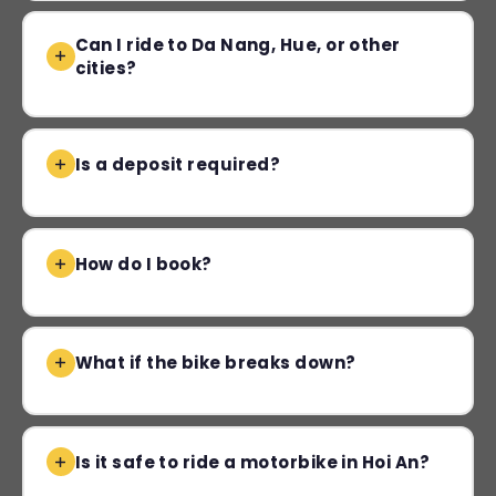
Can I ride to Da Nang, Hue, or other
cities?
Is a deposit required?
How do I book?
What if the bike breaks down?
Is it safe to ride a motorbike in Hoi An?