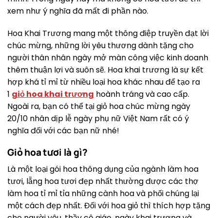
xem như ý nghĩa đã mất đi phần nào.
Hoa Khai Trương mang một thông điệp truyền đạt lời
chúc mừng, những lời yêu thương dành tặng cho
người thân nhân ngày mở màn công việc kinh doanh
thêm thuận lợi và suôn sẽ. Hoa khai trương là sự kết
hợp khá tỉ mỉ từ nhiều loại hoa khác nhau để tạo ra
1
giỏ hoa khai trương
hoành tráng và cao cấp.
Ngoài ra, bạn có thể tại giỏ hoa chúc mừng ngày
20/10 nhân dịp lễ ngày phụ nữ Việt Nam rất có ý
nghĩa đối với các bạn nữ nhé!
Giỏ hoa tươi là gì?
Là một loại gói hoa thông dụng của ngành làm hoa
tươi, lẵng hoa tươi đẹp nhất thường được các thợ
làm hoa tỉ mỉ tỉa những cành hoa và phối chúng lại
một cách đẹp nhất. Đối với hoa giỏ thì thích hợp tặng
cho người yêu, thầy cô giáo, ngày khai trương và