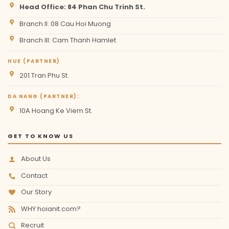
Head Office: 84 Phan Chu Trinh St.
Branch II: 08 Cau Hoi Muong
Branch III: Cam Thanh Hamlet
HUE (PARTNER)
201 Tran Phu St.
DA NANG (PARTNER):
10A Hoang Ke Viem St.
GET TO KNOW US
About Us
Contact
Our Story
WHY hoianit.com?
Recruit