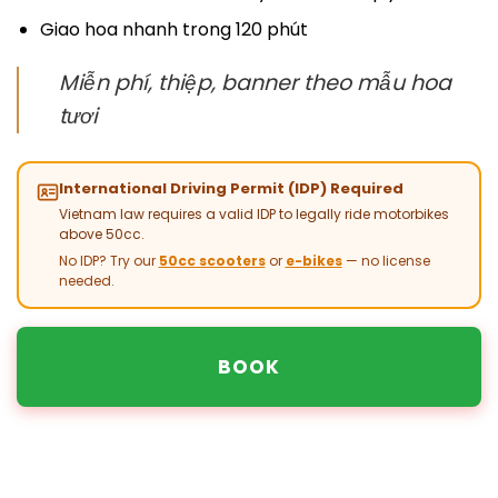
Giao hoa nhanh trong 120 phút
Miễn phí, thiệp, banner theo mẫu hoa
tươi
International Driving Permit (IDP) Required
Vietnam law requires a valid IDP to legally ride motorbikes
above 50cc.
No IDP? Try our
50cc scooters
or
e-bikes
— no license
needed.
BOOK