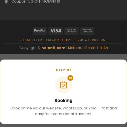
Coupon 10% OFF: HOIANIT10
REFUND POLICY
PRIVACY POLICY
TERMS & CONDITIONS
Copyright ©
hoianit.com
|
Motorbike Rental Hoi An
STEP 01
01
Booking
Book online via our website, WhatsApp, or Zalo — fast and
easy for international travelers.