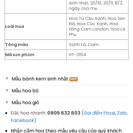
sinh nhật, 20/10, 20/11, 8/3,
ngày của mẹ…
Hoa Tú Cầu Xanh, Hoa Sen
Đá, Hoa Cúc Xanh, Hoa
Loài hoa
Hồng Cam London, Hoa Lá
Phụ
Tông màu
Xanh Lá, Cam
Mã sản phẩm
HT-2154
Mẫu bánh kem sinh nhật
Mẫu hoa bó
Mẫu hoa giỏ
Đặt hoa nhanh:
0905 632 603
(
Gọi điện thoại
,
Zalo
,
Facebook
)
Nhận cắm hoa theo mẫu yêu cầu của quý khách