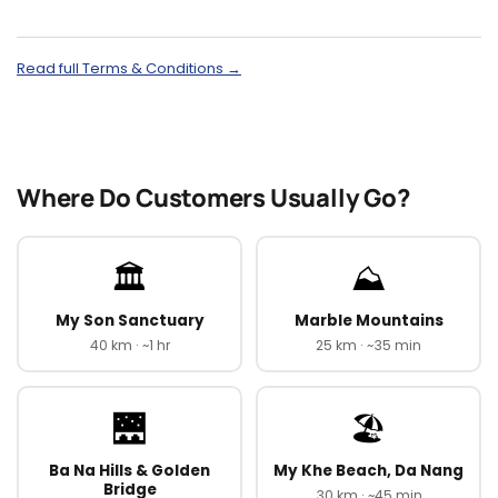
Read full Terms & Conditions →
Where Do Customers Usually Go?
🏛️
⛰️
My Son Sanctuary
Marble Mountains
40 km · ~1 hr
25 km · ~35 min
🌉
🏖️
Ba Na Hills & Golden
My Khe Beach, Da Nang
Bridge
30 km · ~45 min