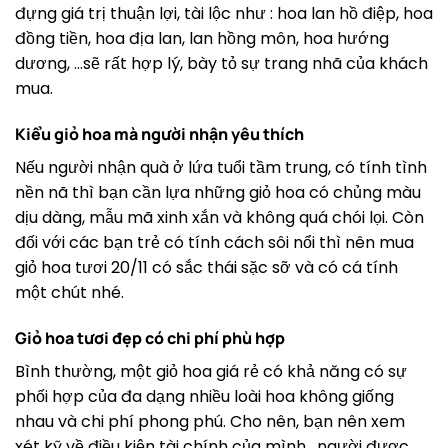
đựng giá trị thuận lợi, tài lộc như : hoa lan hồ điệp, hoa
đồng tiền, hoa địa lan, lan hồng môn, hoa hướng
dương, …sẽ rất hợp lý, bày tỏ sự trang nhã của khách
mua.
Kiểu giỏ hoa mà người nhận yêu thích
Nếu người nhận quà ở lứa tuổi tầm trung, có tính tình
nền nã thì bạn cần lựa những giỏ hoa có chủng màu
dịu dàng, mẫu mã xinh xắn và không quá chói lọi. Còn
đối với các bạn trẻ có tính cách sôi nổi thì nên mua
giỏ hoa tươi 20/11 có sắc thái sặc sỡ và có cá tính
một chút nhé.
Giỏ hoa tươi đẹp có chi phí phù hợp
Bình thường, một giỏ hoa giá rẻ có khả năng có sự
phối hợp của đa dạng nhiều loài hoa không giống
nhau và chi phí phong phú. Cho nên, bạn nên xem
xét kỹ về điều kiện tài chính của mình , người được