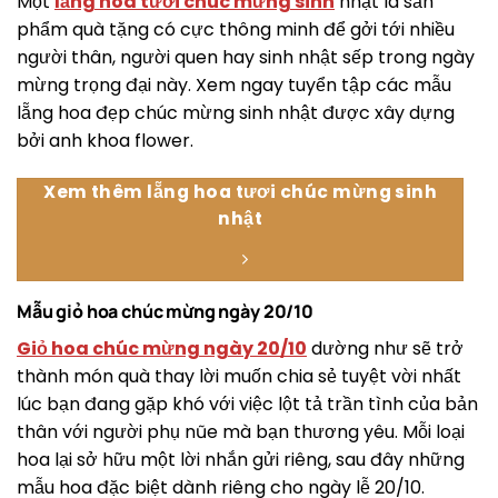
Một
lẵng hoa tươi chúc mừng sinh
nhật là sản
phẩm quà tặng có cực thông minh để gởi tới nhiều
người thân, người quen hay sinh nhật sếp trong ngày
mừng trọng đại này. Xem ngay tuyển tập các mẫu
lẵng hoa đẹp chúc mừng sinh nhật được xây dựng
bởi anh khoa flower.
Xem thêm lẵng hoa tươi chúc mừng sinh
nhật
Mẫu giỏ hoa chúc mừng ngày 20/10
Giỏ hoa chúc mừng ngày 20/10
dường như sẽ trở
thành món quà thay lời muốn chia sẻ tuyệt vời nhất
lúc bạn đang gặp khó với việc lột tả trần tình của bản
thân với người phụ nũe mà bạn thương yêu. Mỗi loại
hoa lại sở hữu một lời nhắn gửi riêng, sau đây những
mẫu hoa đặc biệt dành riêng cho ngày lễ 20/10.