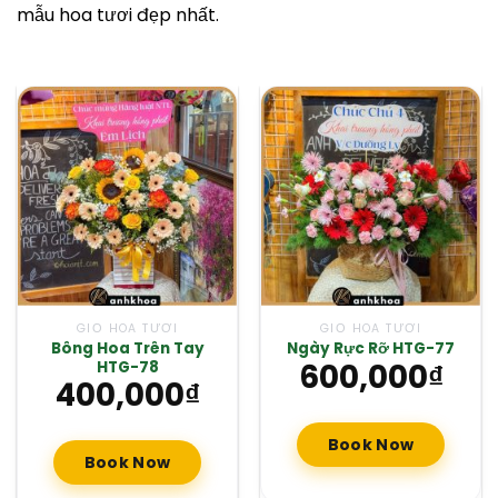
mẫu hoa tươi đẹp nhất.
GIỎ HOA TƯƠI
GIỎ HOA TƯƠI
Bông Hoa Trên Tay
Ngày Rực Rỡ HTG-77
600,000
₫
HTG-78
400,000
₫
Book Now
Book Now