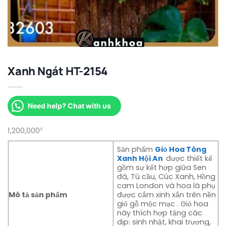
Xanh Ngát HT-2154
Need help? Chat with us
1,200,000
₫
Sản phẩm
Giỏ Hoa Tông
Xanh Hội An
được thiết kế
gồm sự kết hợp giữa Sen
đá, Tú cầu, Cúc Xanh, Hồng
cam London và hoa lá phụ
Mô tả sản phẩm
được cắm xinh xắn trên nền
giỏ gỗ mộc mạc . Giỏ hoa
này thích hợp tặng các
dịp: sinh nhật, khai trương,