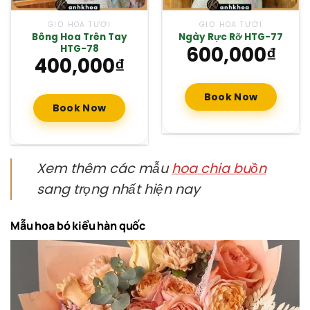
GIỎ HOA TƯƠI
GIỎ HOA TƯƠI
Bông Hoa Trên Tay
Ngày Rực Rỡ HTG-77
600,000
₫
HTG-78
400,000
₫
Book Now
Book Now
Xem thêm các mẫu
hoa chia buồn
sang trọng nhất hiện nay
Mẫu hoa bó kiểu hàn quốc