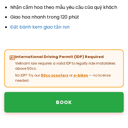
Nhận cắm hoa theo mẫu yêu cầu của quý khách
Giao hoa nhanh trong 120 phút
Đặt bánh kem giao tận nơi
International Driving Permit (IDP) Required
Vietnam law requires a valid IDP to legally ride motorbikes
above 50cc.
No IDP? Try our
50cc scooters
or
e-bikes
— no license
needed.
BOOK