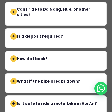
Can I ride to Da Nang, Hue, or other
cities?
Is a deposit required?
How do I book?
What if the bike breaks down?
Is it safe to ride a motorbike in Hoi An?