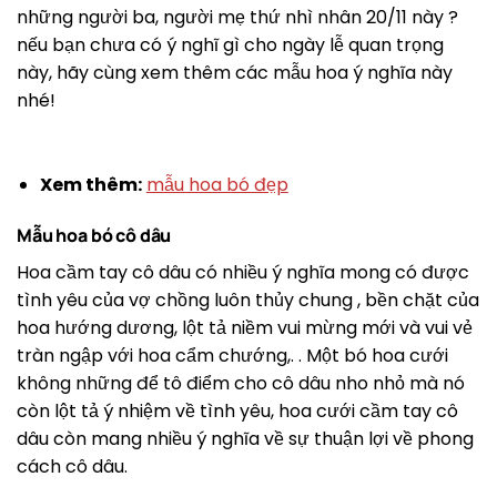
những người ba, người mẹ thứ nhì nhân 20/11 này ?
nếu bạn chưa có ý nghĩ gì cho ngày lễ quan trọng
này, hãy cùng xem thêm các mẫu hoa ý nghĩa này
nhé!
Xem thêm:
mẫu hoa bó đẹp
Mẫu hoa bó cô dâu
Hoa cầm tay cô dâu có nhiều ý nghĩa mong có được
tình yêu của vợ chồng luôn thủy chung , bền chặt của
hoa hướng dương, lột tả niềm vui mừng mới và vui vẻ
tràn ngập với hoa cẩm chướng,. . Một bó hoa cưới
không những để tô điểm cho cô dâu nho nhỏ mà nó
còn lột tả ý nhiệm về tình yêu, hoa cưới cầm tay cô
dâu còn mang nhiều ý nghĩa về sự thuận lợi về phong
cách cô dâu.