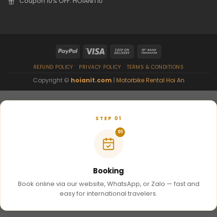
Coupon 10% OFF: HOIANIT10
REFUND POLICY
PRIVACY POLICY
TERMS & CONDITIONS
Copyright ©
hoianit.com
|
Motorbike Rental Hoi An
STEP 01
01
Booking
Book online via our website, WhatsApp, or Zalo — fast and
easy for international travelers.