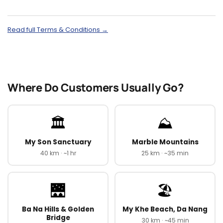
Read full Terms & Conditions →
Where Do Customers Usually Go?
🏛️
⛰️
My Son Sanctuary
Marble Mountains
40 km · ~1 hr
25 km · ~35 min
🌉
🏖️
Ba Na Hills & Golden
My Khe Beach, Da Nang
Bridge
30 km · ~45 min