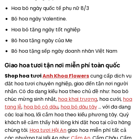
Hoa bó ngày quốc tế phụ nữ 8/3
Bó hoa ngày Valentine.
Hoa bó tặng ngày tốt nghiệp
Bó hoa tặng ngày của Mẹ
Bó hoa tặng sếp ngày doanh nhân Việt Nam
Giao hoa tươi tận nơi miễn phí toàn quốc
Shop hoa tươi
Anh Khoa Flowers
cung cấp dịch vụ
đặt hoa tươi chuyên nghiệp, giao đến tận nơi người
nhận. Có đa dạng kiểu hoa theo chủ đề như: hoa bó
chúc mừng sinh nhật,
hoa khai trương
, hoa cưới,
hoa
tang lễ
,
hoa bó cô dâu
,
hoa bó dâu tây
… với đa dạng
các loại hoa, lối cắm hoa theo kiểu phương tây. Quý
khách sẽ cảm thấy hài lòng khi đặt hoa tại cửa hàng
chúng tôi.
Hoa tươi Hội An
giao hoa miễn phí tất cả
các phường tại Hội An như:
Cẩm An
, Cẩm Châu, Cẩm