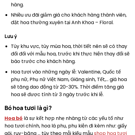
hàng.
Nhiều ưu đãi giảm giá cho khách hàng thành viên,
đặt hoa thường xuyên tại Anh Khoa – Floral.
Lưu ý
Tùy khu vực, tùy mùa hoa, thời tiết nên sẽ có thay
đổi đối với mẫu hoa, trước khi thực hiện thay đổi sẽ
báo trước cho khách hàng.
Hoa tươi vào những ngày lễ: Valentine, Quốc tế
phụ nữ, Phụ nữ Việt Nam, Giáng sinh, Tết,… giá hoa
sẽ tăng dao động từ 20-30%. Thời điểm tăng giá
hoa sẽ được tính từ 3 ngày trước khi lễ.
Bó hoa tươi là gì?
Hoa bó
là sự kết hợp nhẹ nhàng từ các yếu tố như
hoa tươi chính, hoa lá phụ, phụ kiện đi kèm như: giấy
gói, ruy-băng … tùy theo mỗi kiểu mẫu
shop hoa tươi