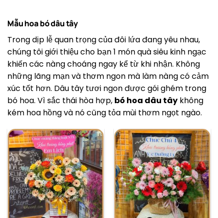
Mẫu hoa bó dâu tây
Trong dịp lễ quan trọng của đôi lứa đang yêu nhau,
chúng tôi giới thiệu cho bạn 1 món quà siêu kinh ngạc
khiến các nàng choáng ngay kể từ khi nhận. Không
những lãng mạn và thơm ngon mà làm nàng có cảm
xúc tốt hơn. Dâu tây tươi ngon được gói ghém trong
bó hoa. Vì sắc thái hòa hợp,
bó hoa dâu tây
không
kém hoa hồng và nó cũng tỏa mùi thơm ngọt ngào.