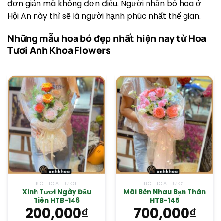
đơn giản mà không đơn điệu. Người nhận bó hoa ở
Hội An này thì sẽ là người hạnh phúc nhất thế gian.
Những mẫu hoa bó đẹp nhất hiện nay từ Hoa
Tươi Anh Khoa Flowers
BÓ HOA TƯƠI
BÓ HOA TƯƠI
Xinh Tươi Ngày Đầu
Mãi Bên Nhau Bạn Thân
Tiên HTB-146
HTB-145
200,000
₫
700,000
₫