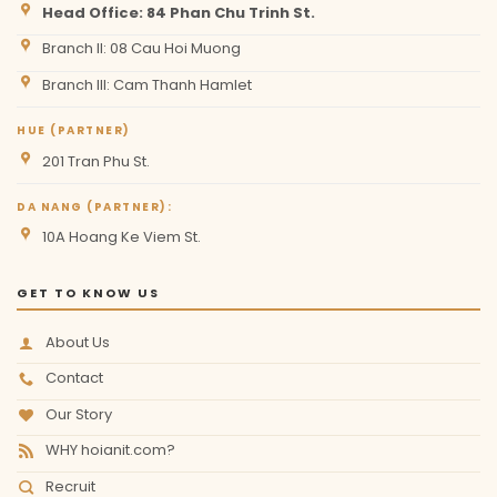
Head Office: 84 Phan Chu Trinh St.
Branch II: 08 Cau Hoi Muong
Branch III: Cam Thanh Hamlet
HUE (PARTNER)
201 Tran Phu St.
DA NANG (PARTNER):
10A Hoang Ke Viem St.
GET TO KNOW US
About Us
Contact
Our Story
WHY hoianit.com?
Recruit