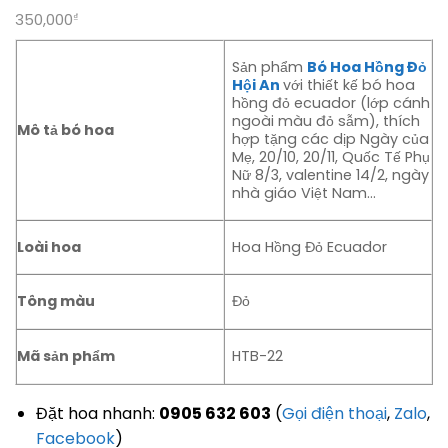
350,000
₫
Sản phẩm
Bó Hoa Hồng Đỏ
Hội An
với thiết kế bó hoa
hồng đỏ ecuador (lớp cánh
ngoài màu đỏ sẫm), thích
Mô tả bó hoa
hợp tặng các dịp Ngày của
Mẹ, 20/10, 20/11, Quốc Tế Phụ
Nữ 8/3, valentine 14/2, ngày
nhà giáo Việt Nam…
Loài hoa
Hoa Hồng Đỏ Ecuador
Tông màu
Đỏ
Mã sản phẩm
HTB-22
Đặt hoa nhanh:
0905 632 603
(
Gọi điện thoại
,
Zalo
,
Facebook
)