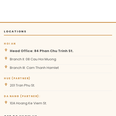
LOCATIONS
HOI AN
Head Office: 84 Phan Chu Trinh St.
Branch II: 08 Cau Hoi Muong
Branch III: Cam Thanh Hamlet
HUE (PARTNER)
201 Tran Phu St.
DA NANG (PARTNER):
10A Hoang Ke Viem St.