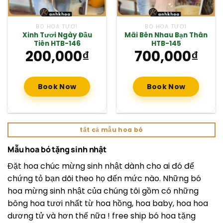
BÓ HOA TƯƠI
BÓ HOA TƯƠI
Xinh Tươi Ngày Đầu
Mãi Bên Nhau Bạn Thân
Tiên HTB-146
HTB-145
200,000
₫
700,000
₫
Book Now
Book Now
tất cả mẫu hoa bó
Mẫu hoa bó tặng sinh nhật
Đặt hoa chúc mừng sinh nhật dành cho ai đó để
chứng tỏ bạn dõi theo họ đến mức nào. Những bó
hoa mừng sinh nhật của chúng tôi gồm có những
bông hoa tươi nhất từ ​​hoa hồng, hoa baby, hoa hoa
dương tử và hơn thế nữa ! free ship bó hoa tặng