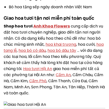
Bó hoa tặng sếp ngày doanh nhân Việt Nam
Giao hoa tươi tận nơi miễn phí toàn quốc
Shop hoa tươi
Anh Khoa Flowers
cung cấp dịch vụ
đặt hoa tươi chuyên nghiệp, giao đến tận nơi người
nhận. Có đa dạng kiểu hoa theo chủ đề như: hoa bó
chúc mừng sinh nhật,
hoa khai trương
, hoa cưới,
hoa
tang lễ
,
hoa bó cô dâu
,
hoa bó dâu tây
… với đa dạng
các loại hoa, lối cắm hoa theo kiểu phương tây. Quý
khách sẽ cảm thấy hài lòng khi đặt hoa tại cửa hàng
chúng tôi.
Hoa tươi Hội An
giao hoa miễn phí tất cả
các phường tại Hội An như:
Cẩm An
, Cẩm Châu, Cẩm
Hà, Cẩm Kim,
Cẩm Phô
, Cẩm Thanh, Cửa Đại, Cẩm
Nam, Minh An, Sơn Phong, Tân An, Tân Hiệp, Thành Hà
và toàn quốc.