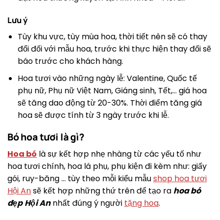
Lưu ý
Tùy khu vực, tùy mùa hoa, thời tiết nên sẽ có thay
đổi đối với mẫu hoa, trước khi thực hiện thay đổi sẽ
báo trước cho khách hàng.
Hoa tươi vào những ngày lễ: Valentine, Quốc tế
phụ nữ, Phụ nữ Việt Nam, Giáng sinh, Tết,… giá hoa
sẽ tăng dao động từ 20-30%. Thời điểm tăng giá
hoa sẽ được tính từ 3 ngày trước khi lễ.
Bó hoa tươi là gì?
Hoa bó
là sự kết hợp nhẹ nhàng từ các yếu tố như
hoa tươi chính, hoa lá phụ, phụ kiện đi kèm như: giấy
gói, ruy-băng … tùy theo mỗi kiểu mẫu
shop hoa tươi
Hội An
sẽ kết hợp những thứ trên để tạo ra
hoa bó
đẹp
Hội An
nhất đúng ý người
tặng hoa
.