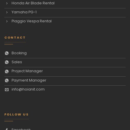
Honda Air Blade Rental
Yamaha PG-1
Piaggio Vespa Rental
CONTACT
Booking
Sales
Project Manager
Payment Manager
info@hoianit.com
FOLLOW US
Facebook