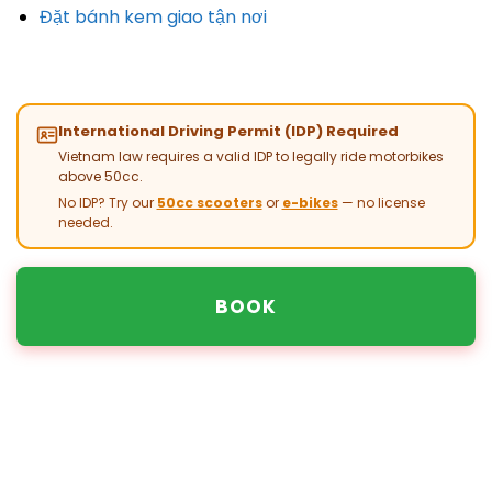
Đặt bánh kem giao tận nơi
International Driving Permit (IDP) Required
Vietnam law requires a valid IDP to legally ride motorbikes
above 50cc.
No IDP? Try our
50cc scooters
or
e-bikes
— no license
needed.
BOOK