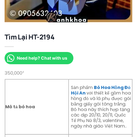
Tìm Lại HT-2194
Need help? Chat with us
350,000
₫
Sản phẩm
Bó Hoa Hồng Đỏ
Hội An
với thiết kế gồm hoa
hồng đỏ và lá phụ được gói
bằng giấy gói tông trắng.
Mô tả bó hoa
Bó hoa này thích hợp tặng
các dịp 20/10, 20/11, Quốc
Tế Phụ Nữ 8/3, valentine,
ngày nhà giáo Việt Nam..