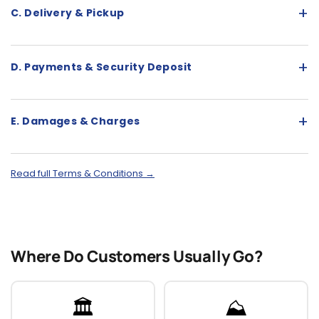
+
C. Delivery & Pickup
+
D. Payments & Security Deposit
+
E. Damages & Charges
Read full Terms & Conditions →
Where Do Customers Usually Go?
🏛️
⛰️