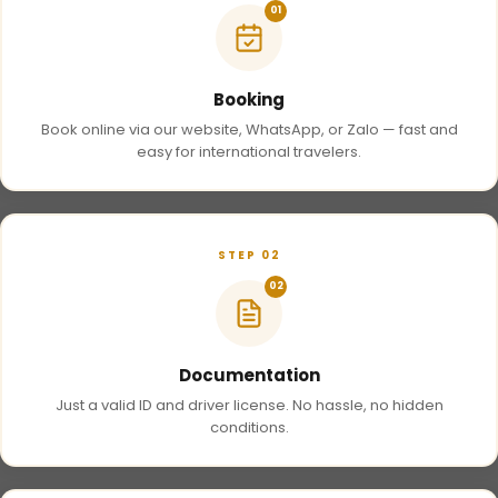
01
Booking
Book online via our website, WhatsApp, or Zalo — fast and
easy for international travelers.
STEP 02
02
Documentation
Just a valid ID and driver license. No hassle, no hidden
conditions.