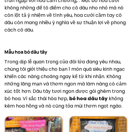
tràn ngập với hoa cẩm chướng,. . Một bó hoa cưới
không những để tô điểm cho cô dâu nho nhỏ mà nó
còn lột tả ý nhiệm về tình yêu, hoa cưới cầm tay cô
dâu còn mang nhiều ý nghĩa về sự thuận lợi về phong
cách cô dâu.
Mẫu hoa bó dâu tây
Trong dịp lễ quan trọng của đôi lứa đang yêu nhau,
chúng tôi giới thiệu cho bạn 1 món quà siêu kinh ngạc
khiến các nàng choáng ngay kể từ khi nhận. Không
những lãng mạn và thơm ngon mà làm nàng có cảm
xúc tốt hơn. Dâu tây tươi ngon được gói ghém trong
bó hoa. Vì sắc thái hòa hợp,
bó hoa dâu tây
không
kém hoa hồng và nó cũng tỏa mùi thơm ngọt ngào.