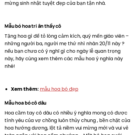
mừng sinh nhật tuyệt đẹp của bạn tận nhà.
Mẫu bó hoa tri ân thầy cô
Tặng hoa gì để tỏ lòng cảm kích, quý mến giáo viên –
những người ba, người mẹ thứ nhì nhân 20/11 này ?
nếu bạn chưa có ý nghĩ gì cho ngày lễ quan trọng
này, hãy cùng xem thêm các mẫu hoa ý nghĩa này
nhé!
Xem thêm:
mẫu hoa bó đẹp
Mẫu hoa bó cô dâu
Hoa cầm tay cô dâu có nhiều ý nghĩa mong có được
tình yêu của vợ chồng luôn thủy chung , bền chặt của
hoa hướng dương, lột tả niềm vui mừng mới và vui vẻ