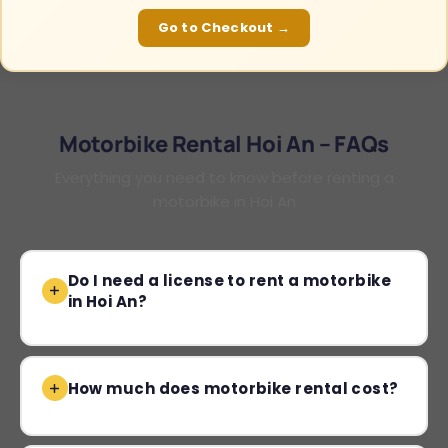
Go to Checkout →
Motorbike Rental Hoi An – FAQs
Everything you need to know before renting a
motorbike in Hoi An
Do I need a license to rent a motorbike
in Hoi An?
How much does motorbike rental cost?