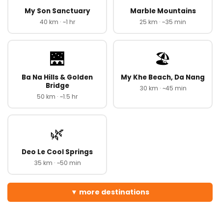
My Son Sanctuary
Marble Mountains
40 km · ~1 hr
25 km · ~35 min
🌉
🏖️
Ba Na Hills & Golden
My Khe Beach, Da Nang
Bridge
30 km · ~45 min
50 km · ~1.5 hr
🌿
Deo Le Cool Springs
35 km · ~50 min
more destinations