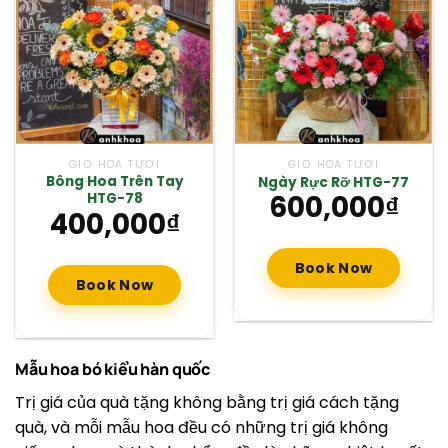
GIỎ HOA TƯƠI
GIỎ HOA TƯƠI
Bông Hoa Trên Tay
Ngày Rực Rỡ HTG-77
600,000
₫
HTG-78
400,000
₫
Book Now
Book Now
Mẫu hoa bó kiểu hàn quốc
Trị giá của quà tặng không bằng trị giá cách tặng
quà, và mỗi mẫu hoa đều có những trị giá không