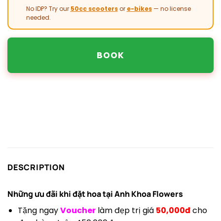
No IDP? Try our
50cc scooters
or
e-bikes
— no license
needed.
BOOK
DESCRIPTION
Những ưu đãi khi đặt hoa tại
Anh Khoa Flowers
Tặng ngay
Voucher
làm đẹp trị giá
50,000đ
cho