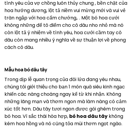
tình yêu của vợ chồng luôn thủy chung , bền chặt của
hoa hướng dương, lột tả niềm vui mừng mới và vui vẻ
tràn ngập với hoa cẩm chướng,. . Một bó hoa cưới
không những để tô điểm cho cô dâu nho nhỏ mà nó
còn lột tả ý nhiệm về tình yêu, hoa cưới cầm tay cô
dâu còn mang nhiều ý nghĩa về sự thuận lợi về phong
cách cô dâu.
Mẫu hoa bó dâu tây
Trong dịp lễ quan trọng của đôi lứa đang yêu nhau,
chúng tôi giới thiệu cho bạn 1 món quà siêu kinh ngạc
khiến các nàng choáng ngay kể từ khi nhận. Không
những lãng mạn và thơm ngon mà làm nàng có cảm
xúc tốt hơn. Dâu tây tươi ngon được gói ghém trong
bó hoa. Vì sắc thái hòa hợp,
bó hoa dâu tây
không
kém hoa hồng và nó cũng tỏa mùi thơm ngọt ngào.