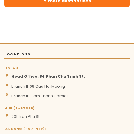
more destinations
LOCATIONS
HOI AN
Head Office: 84 Phan Chu Trinh St.
Branch II: 08 Cau Hoi Muong
Branch III: Cam Thanh Hamlet
HUE (PARTNER)
201 Tran Phu St.
DA NANG (PARTNER):