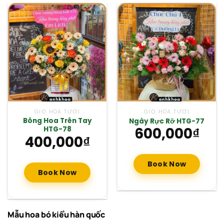
GIỎ HOA TƯƠI
GIỎ HOA TƯƠI
Bông Hoa Trên Tay
Ngày Rực Rỡ HTG-77
600,000
₫
HTG-78
400,000
₫
Book Now
Book Now
Mẫu hoa bó kiểu hàn quốc