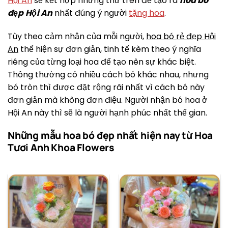
Hội An
sẽ kết hợp những thứ trên để tạo ra
hoa bó
đẹp
Hội An
nhất đúng ý người
tặng hoa
.
Tùy theo cảm nhận của mỗi người,
hoa bó rẻ đẹp Hội
An
thể hiện sự đơn giản, tinh tế kèm theo ý nghĩa
riêng của từng loại hoa để tạo nên sự khác biệt.
Thông thường có nhiều cách bó khác nhau, nhưng
bó tròn thì được đặt rộng rãi nhất vì cách bó này
đơn giản mà không đơn điệu. Người nhận bó hoa ở
Hội An này thì sẽ là người hạnh phúc nhất thế gian.
Những mẫu hoa bó đẹp nhất hiện nay từ Hoa
Tươi Anh Khoa Flowers