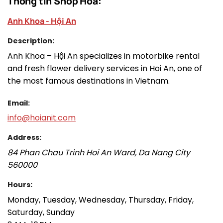
Thông tin Shop Hoa:
Anh Khoa - Hội An
Description:
Anh Khoa – Hội An specializes in motorbike rental
and fresh flower delivery services in Hoi An, one of
the most famous destinations in Vietnam.
Email:
info@hoianit.com
Address:
84 Phan Chau Trinh
Hoi An Ward
,
Da Nang City
560000
Hours:
Monday, Tuesday, Wednesday, Thursday, Friday,
Saturday, Sunday