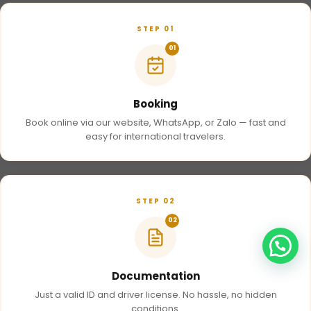
STEP 01
01
Booking
Book online via our website, WhatsApp, or Zalo — fast and
easy for international travelers.
STEP 02
02
Documentation
Just a valid ID and driver license. No hassle, no hidden
conditions.