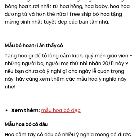
bông hoa tươi nhất từ ​​hoa hồng, hoa baby, hoa hoa
dương tử và hơn thế nữa ! free ship bó hoa tặng
mừng sinh nhật tuyệt đẹp của bạn tận nhà.
Mẫu bó hoa tri ân thầy cô
Tặng hoa gì để tỏ lòng cảm kích, quý mến giáo viên –
những người ba, người mẹ thứ nhì nhân 20/11 này ?
nếu bạn chưa có ý nghĩ gì cho ngày lễ quan trọng
này, hãy cùng xem thêm các mẫu hoa ý nghĩa này
nhé!
Xem thêm:
mẫu hoa bó đẹp
Mẫu hoa bó cô dâu
Hoa cầm tay cô dâu có nhiều ý nghĩa mong có được