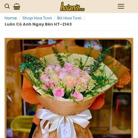
Skip
to
Home
/
Shop Hoa Tươi
/
Bó Hoa Tươi
/
content
Luôn Có Anh Ngay Bên HT-2143