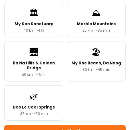
🏛️
⛰️
My Son Sanctuary
Marble Mountains
40 km · ~1 hr
25 km · ~35 min
🌉
🏖️
Ba Na Hills & Golden
My Khe Beach, Da Nang
Bridge
30 km · ~45 min
50 km · ~1.5 hr
🌿
Deo Le Cool Springs
35 km · ~50 min