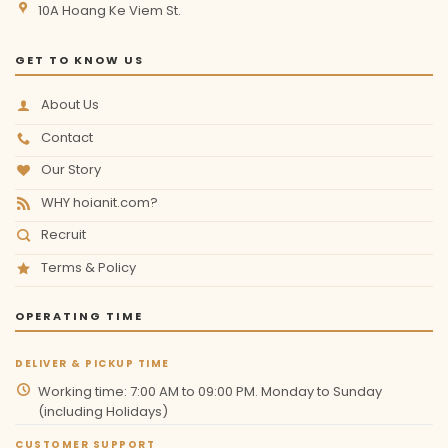
10A Hoang Ke Viem St.
GET TO KNOW US
About Us
Contact
Our Story
WHY hoianit.com?
Recruit
Terms & Policy
OPERATING TIME
DELIVER & PICKUP TIME
Working time: 7:00 AM to 09:00 PM. Monday to Sunday
(including Holidays)
CUSTOMER SUPPORT