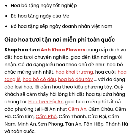
Hoa bó tặng ngày tốt nghiệp
Bó hoa tặng ngày của Mẹ
Bó hoa tặng sếp ngày doanh nhân Việt Nam
Giao hoa tươi tận nơi miễn phí toàn quốc
Shop hoa tươi
Anh Khoa Flowers
cung cấp dịch vụ
đặt hoa tươi chuyên nghiệp, giao đến tận nơi người
nhận. Có đa dạng kiểu hoa theo chủ đề như: hoa bó
chúc mừng sinh nhật,
hoa khai trương
, hoa cưới,
hoa
tang lễ
,
hoa bó cô dâu
,
hoa bó dâu tây
… với đa dạng
các loại hoa, lối cắm hoa theo kiểu phương tây. Quý
khách sẽ cảm thấy hài lòng khi đặt hoa tại cửa hàng
chúng tôi.
Hoa tươi Hội An
giao hoa miễn phí tất cả
các phường tại Hội An như:
Cẩm An
, Cẩm Châu, Cẩm
Hà, Cẩm Kim,
Cẩm Phô
, Cẩm Thanh, Cửa Đại, Cẩm
Nam, Minh An, Sơn Phong, Tân An, Tân Hiệp, Thành Hà
và toàn quốc.