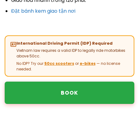
Giao hoa nhanh trong 120 phút
Đặt bánh kem giao tận nơi
International Driving Permit (IDP) Required
Vietnam law requires a valid IDP to legally ride motorbikes
above 50cc.
No IDP? Try our
50cc scooters
or
e-bikes
— no license
needed.
BOOK