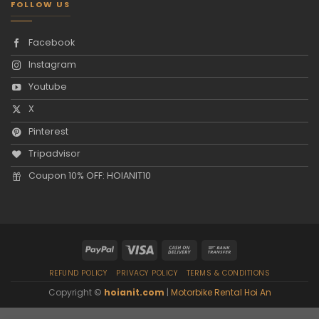
FOLLOW US
Facebook
Instagram
Youtube
X
Pinterest
Tripadvisor
Coupon 10% OFF: HOIANIT10
REFUND POLICY
PRIVACY POLICY
TERMS & CONDITIONS
Copyright ©
hoianit.com
|
Motorbike Rental Hoi An