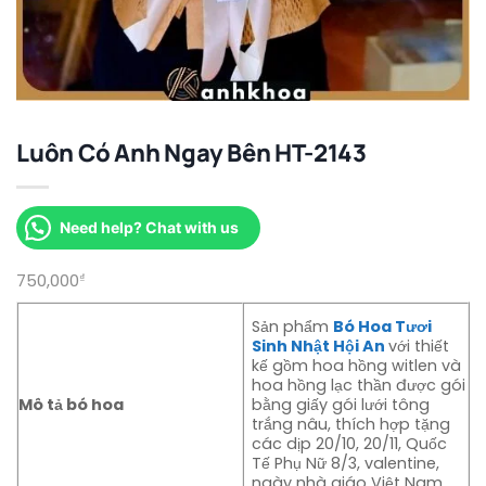
Luôn Có Anh Ngay Bên HT-2143
Need help? Chat with us
750,000
₫
Sản phẩm
Bó Hoa Tươi
Sinh Nhật Hội An
với thiết
kế gồm hoa hồng witlen và
hoa hồng lạc thần được gói
Mô tả bó hoa
bằng giấy gói lưới tông
trắng nâu, thích hợp tặng
các dịp 20/10, 20/11, Quốc
Tế Phụ Nữ 8/3, valentine,
ngày nhà giáo Việt Nam…