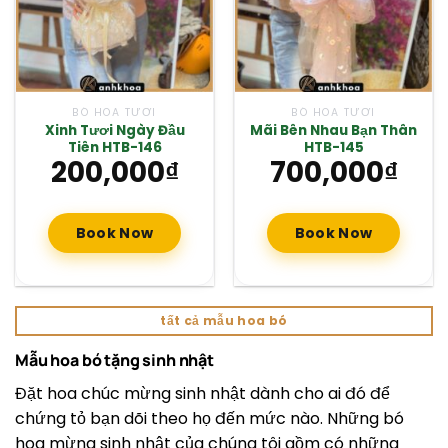
BÓ HOA TƯƠI
BÓ HOA TƯƠI
Xinh Tươi Ngày Đầu
Mãi Bên Nhau Bạn Thân
Tiên HTB-146
HTB-145
200,000
₫
700,000
₫
Book Now
Book Now
tất cả mẫu hoa bó
Mẫu hoa bó tặng sinh nhật
Đặt hoa chúc mừng sinh nhật dành cho ai đó để
chứng tỏ bạn dõi theo họ đến mức nào. Những bó
hoa mừng sinh nhật của chúng tôi gồm có những