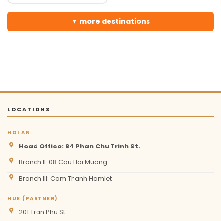
more destinations
LOCATIONS
HOI AN
Head Office: 84 Phan Chu Trinh St.
Branch II: 08 Cau Hoi Muong
Branch III: Cam Thanh Hamlet
HUE (PARTNER)
201 Tran Phu St.