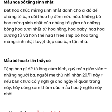
Mẫu hoa bó tặng sinh nhật
Đặt hoa chúc mừng sinh nhật dành cho ai đó để
chứng tỏ bạn dõi theo họ đến mức nào. Những bó
hoa mừng sinh nhật của chúng tôi gồm có những
bông hoa tươi nhất từ ​​hoa hồng, hoa baby, hoa hoa
dương tử và hơn thế nữa ! free ship bó hoa tặng
mừng sinh nhật tuyệt đẹp của bạn tận nhà.
Mẫu bó hoa tri ân thầy cô
Tặng hoa gì để tỏ lòng cảm kích, quý mến giáo viên –
những người ba, người mẹ thứ nhì nhân 20/11 này ?
nếu bạn chưa có ý nghĩ gì cho ngày lễ quan trọng
này, hãy cùng xem thêm các mẫu hoa ý nghĩa này
nhé!