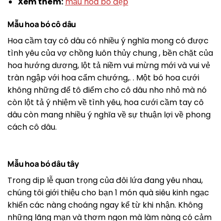
Xem thêm:
mẫu hoa bó đẹp
Mẫu hoa bó cô dâu
Hoa cầm tay cô dâu có nhiều ý nghĩa mong có được
tình yêu của vợ chồng luôn thủy chung , bền chặt của
hoa hướng dương, lột tả niềm vui mừng mới và vui vẻ
tràn ngập với hoa cẩm chướng,. . Một bó hoa cưới
không những để tô điểm cho cô dâu nho nhỏ mà nó
còn lột tả ý nhiệm về tình yêu, hoa cưới cầm tay cô
dâu còn mang nhiều ý nghĩa về sự thuận lợi về phong
cách cô dâu.
Mẫu hoa bó dâu tây
Trong dịp lễ quan trọng của đôi lứa đang yêu nhau,
chúng tôi giới thiệu cho bạn 1 món quà siêu kinh ngạc
khiến các nàng choáng ngay kể từ khi nhận. Không
những lãng mạn và thơm ngon mà làm nàng có cảm