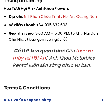
Thông tin Liên hệ:
Hoa Tươi Hội An – Anh Khoa Flowers
Địa chỉ:
84 Phan Châu Trinh, Hội An, Quảng Nam
Số điện thoại:
+84 905 632 603
Giờ làm việc:
9:00 AM – 5:00 PM, từ thứ Hai đến
Chủ Nhật (bao gồm cả ngày lễ)
Có thể bạn quan tâm:
Cần
thuê xe
máy tại Hội An
? Anh Khoa Motorbike
Rental luôn sẵn sàng phục vụ bạn.
Terms & Conditions
+
A. Driver's Responsibility