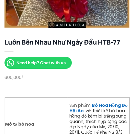
Luôn Bên Nhau Như Ngày Đầu HTB-77
Need help? Chat with us
600,000
₫
Sản phẩm
Bó Hoa Hồng Đỏ
Hội An
với thiết kế bó hoa
hồng đỏ kèm bi trắng xung
quanh, thích hợp tặng các
Mô tả bó hoa
dịp Ngày của Mẹ, 20/10,
20/11, Quốc Tế Phụ Nữ 8/3,