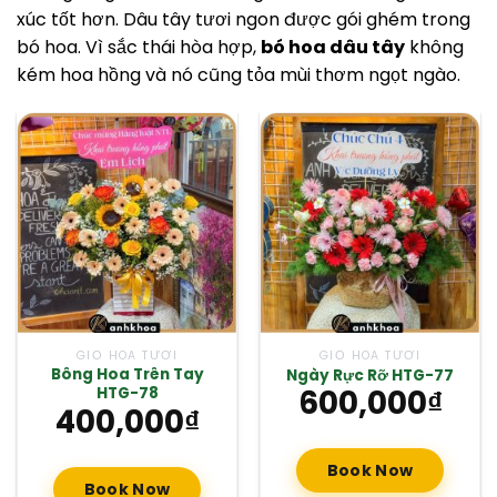
xúc tốt hơn. Dâu tây tươi ngon được gói ghém trong
bó hoa. Vì sắc thái hòa hợp,
bó hoa dâu tây
không
kém hoa hồng và nó cũng tỏa mùi thơm ngọt ngào.
GIỎ HOA TƯƠI
GIỎ HOA TƯƠI
Bông Hoa Trên Tay
Ngày Rực Rỡ HTG-77
600,000
₫
HTG-78
400,000
₫
Book Now
Book Now