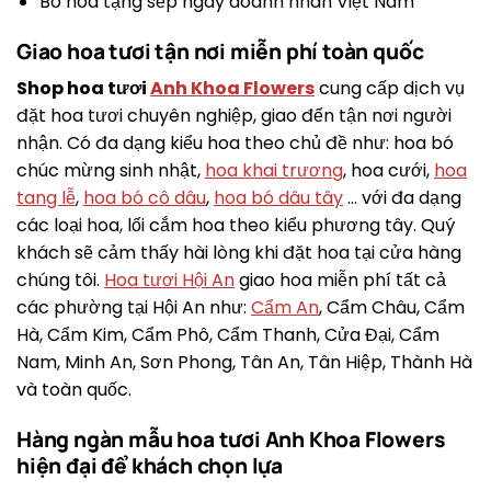
Bó hoa tặng sếp ngày doanh nhân Việt Nam
Giao hoa tươi tận nơi miễn phí toàn quốc
Shop hoa tươi
Anh Khoa Flowers
cung cấp dịch vụ
đặt hoa tươi chuyên nghiệp, giao đến tận nơi người
nhận. Có đa dạng kiểu hoa theo chủ đề như: hoa bó
chúc mừng sinh nhật,
hoa khai trương
, hoa cưới,
hoa
tang lễ
,
hoa bó cô dâu
,
hoa bó dâu tây
… với đa dạng
các loại hoa, lối cắm hoa theo kiểu phương tây. Quý
khách sẽ cảm thấy hài lòng khi đặt hoa tại cửa hàng
chúng tôi.
Hoa tươi Hội An
giao hoa miễn phí tất cả
các phường tại Hội An như:
Cẩm An
, Cẩm Châu, Cẩm
Hà, Cẩm Kim, Cẩm Phô, Cẩm Thanh, Cửa Đại, Cẩm
Nam, Minh An, Sơn Phong, Tân An, Tân Hiệp, Thành Hà
và toàn quốc.
Hàng ngàn mẫu hoa tươi Anh Khoa Flowers
hiện đại để khách chọn lựa