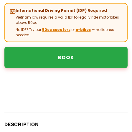
International Driving Permit (IDP) Required
Vietnam law requires a valid IDP to legally ride motorbikes
above 50cc.
No IDP? Try our
50cc scooters
or
e-bikes
— no license
needed.
BOOK
DESCRIPTION