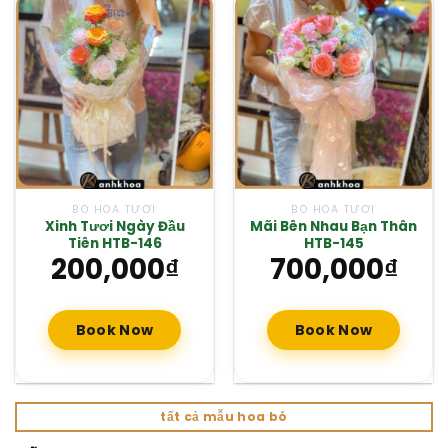
BÓ HOA TƯƠI
BÓ HOA TƯƠI
Xinh Tươi Ngày Đầu
Mãi Bên Nhau Bạn Thân
Tiên HTB-146
HTB-145
200,000
₫
700,000
₫
Book Now
Book Now
tất cả mẫu hoa bó