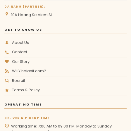
DA NANG (PARTNER):
10A Hoang Ke Viem St.
GET TO KNOW US
About Us
Contact
Our Story
WHY hoianit.com?
Recruit
Terms & Policy
OPERATING TIME
DELIVER & PICKUP TIME
Working time: 7:00 AM to 09:00 PM. Monday to Sunday