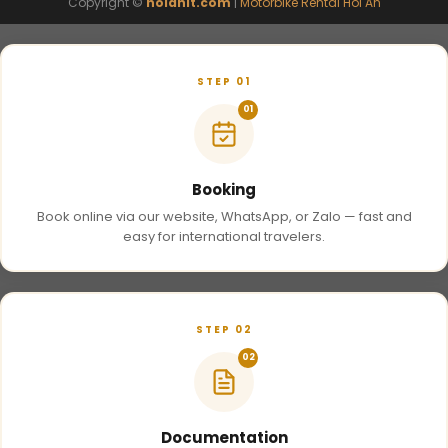
Copyright ©
hoianit.com
|
Motorbike Rental Hoi An
STEP 01
01
Booking
Book online via our website, WhatsApp, or Zalo — fast and
easy for international travelers.
STEP 02
02
Documentation