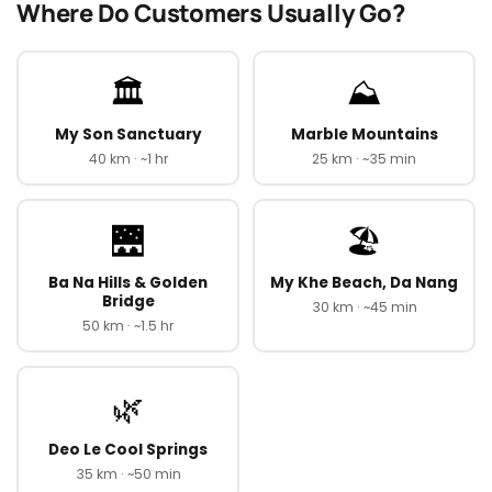
Where Do Customers Usually Go?
🏛️
⛰️
My Son Sanctuary
Marble Mountains
40 km · ~1 hr
25 km · ~35 min
🌉
🏖️
Ba Na Hills & Golden
My Khe Beach, Da Nang
Bridge
30 km · ~45 min
50 km · ~1.5 hr
🌿
Deo Le Cool Springs
35 km · ~50 min