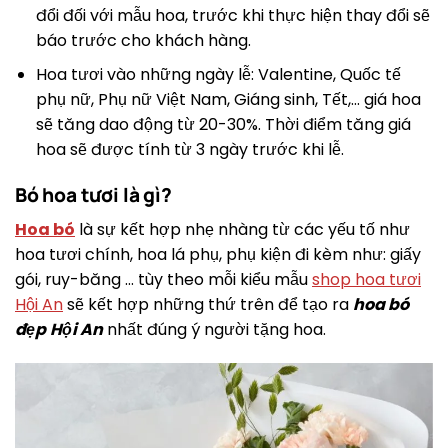
đổi đối với mẫu hoa, trước khi thực hiện thay đổi sẽ
báo trước cho khách hàng.
Hoa tươi vào những ngày lễ: Valentine, Quốc tế
phụ nữ, Phụ nữ Việt Nam, Giáng sinh, Tết,… giá hoa
sẽ tăng dao động từ 20-30%. Thời điểm tăng giá
hoa sẽ được tính từ 3 ngày trước khi lễ.
Bó hoa tươi là gì?
Hoa bó
là sự kết hợp nhẹ nhàng từ các yếu tố như
hoa tươi chính, hoa lá phụ, phụ kiện đi kèm như: giấy
gói, ruy-băng … tùy theo mỗi kiểu mẫu
shop hoa tươi
Hội An
sẽ kết hợp những thứ trên để tạo ra
hoa bó
đẹp
Hội An
nhất đúng ý người tặng hoa.