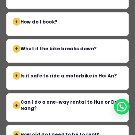
How do I book?
What if the bike breaks down?
Is it safe to ride a motorbike in Hoi An?
Can I do a one-way rental to Hue or Da
Nang?
How old do I need to be to rent?