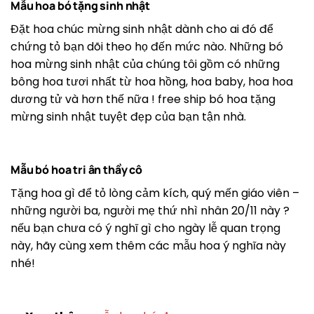
Mẫu hoa bó tặng sinh nhật
Đặt hoa chúc mừng sinh nhật dành cho ai đó để
chứng tỏ bạn dõi theo họ đến mức nào. Những bó
hoa mừng sinh nhật của chúng tôi gồm có những
bông hoa tươi nhất từ ​​hoa hồng, hoa baby, hoa hoa
dương tử và hơn thế nữa ! free ship bó hoa tặng
mừng sinh nhật tuyệt đẹp của bạn tận nhà.
Mẫu bó hoa tri ân thầy cô
Tặng hoa gì để tỏ lòng cảm kích, quý mến giáo viên –
những người ba, người mẹ thứ nhì nhân 20/11 này ?
nếu bạn chưa có ý nghĩ gì cho ngày lễ quan trọng
này, hãy cùng xem thêm các mẫu hoa ý nghĩa này
nhé!