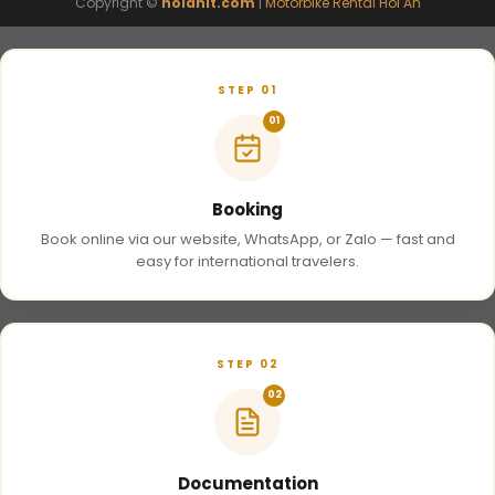
Copyright ©
hoianit.com
|
Motorbike Rental Hoi An
STEP 01
01
Booking
Book online via our website, WhatsApp, or Zalo — fast and
easy for international travelers.
STEP 02
02
Documentation