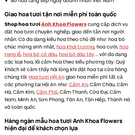
Bó hoa tặng sếp ngày doanh nhân Việt Nam
Giao hoa tươi tận nơi miễn phí toàn quốc
Shop hoa tươi
Anh Khoa Flowers
cung cấp dịch vụ
đặt hoa tươi chuyên nghiệp, giao đến tận nơi người
nhận. Có đa dạng kiểu hoa theo chủ đề như: hoa bó
chúc mừng sinh nhật,
hoa khai trương
, hoa cưới,
hoa
tang lễ
,
hoa bó cô dâu
,
hoa bó dâu tây
… với đa dạng
các loại hoa, lối cắm hoa theo kiểu phương tây. Quý
khách sẽ cảm thấy hài lòng khi đặt hoa tại cửa hàng
chúng tôi.
Hoa tươi Hội An
giao hoa miễn phí tất cả
các phường tại Hội An như:
Cẩm An
, Cẩm Châu, Cẩm
Hà, Cẩm Kim,
Cẩm Phô
, Cẩm Thanh, Cửa Đại, Cẩm
Nam, Minh An, Sơn Phong, Tân An, Tân Hiệp, Thành Hà
và toàn quốc.
Hàng ngàn mẫu hoa tươi Anh Khoa Flowers
hiện đại để khách chọn lựa