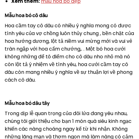
Xem thêm:
mẫu hoa bó đẹp
Mẫu hoa bó cô dâu
Hoa cầm tay cô dâu có nhiều ý nghĩa mong có được
tình yêu của vợ chồng luôn thủy chung , bền chặt của
hoa hướng dương, lột tả niềm vui mừng mới và vui vẻ
tràn ngập với hoa cẩm chướng,. . Một bó hoa cưới
không những để tô điểm cho cô dâu nho nhỏ mà nó
còn lột tả ý nhiệm về tình yêu, hoa cưới cầm tay cô
dâu còn mang nhiều ý nghĩa về sự thuận lợi về phong
cách cô dâu.
Mẫu hoa bó dâu tây
Trong dịp lễ quan trọng của đôi lứa đang yêu nhau,
chúng tôi giới thiệu cho bạn 1 món quà siêu kinh ngạc
khiến các nàng choáng ngay kể từ khi nhận. Không
những lãng mạn và thơm ngon mà làm nàng có cảm