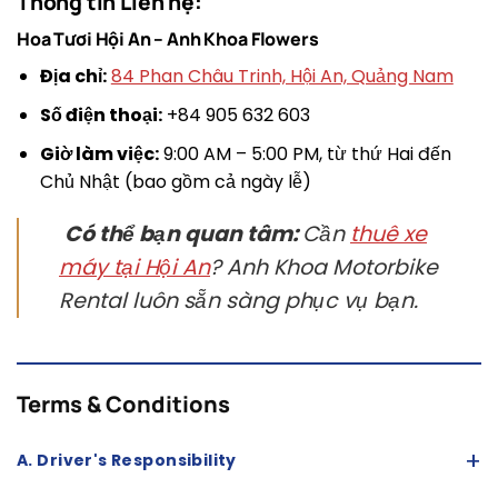
Thông tin Liên hệ:
Hoa Tươi Hội An – Anh Khoa Flowers
Địa chỉ:
84 Phan Châu Trinh, Hội An, Quảng Nam
Số điện thoại:
+84 905 632 603
Giờ làm việc:
9:00 AM – 5:00 PM, từ thứ Hai đến
Chủ Nhật (bao gồm cả ngày lễ)
Có thể bạn quan tâm:
Cần
thuê xe
máy tại Hội An
? Anh Khoa Motorbike
Rental luôn sẵn sàng phục vụ bạn.
Terms & Conditions
+
A. Driver's Responsibility