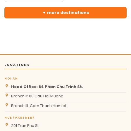
more destinations
LOCATIONS
HOI AN
Head Office: 84 Phan Chu Trinh St.
Branch II: 08 Cau Hoi Muong
Branch III: Cam Thanh Hamlet
HUE (PARTNER)
201 Tran Phu St.