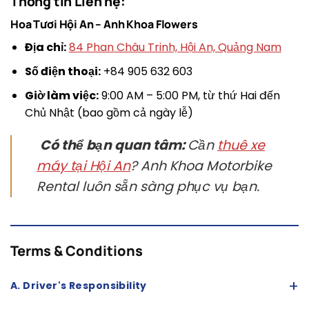
Thông tin Liên hệ:
Hoa Tươi Hội An – Anh Khoa Flowers
Địa chỉ:
84 Phan Châu Trinh, Hội An, Quảng Nam
Số điện thoại:
+84 905 632 603
Giờ làm việc:
9:00 AM – 5:00 PM, từ thứ Hai đến
Chủ Nhật (bao gồm cả ngày lễ)
Có thể bạn quan tâm:
Cần
thuê xe
máy tại Hội An
? Anh Khoa Motorbike
Rental luôn sẵn sàng phục vụ bạn.
Terms & Conditions
+
A. Driver's Responsibility