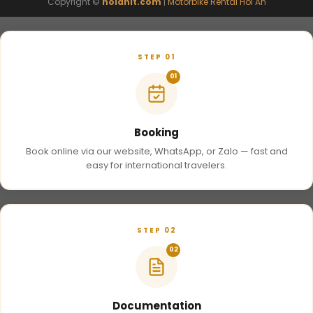
Copyright ©
hoianit.com
|
Motorbike Rental Hoi An
STEP 01
01
Booking
Book online via our website, WhatsApp, or Zalo — fast and
easy for international travelers.
STEP 02
02
Documentation