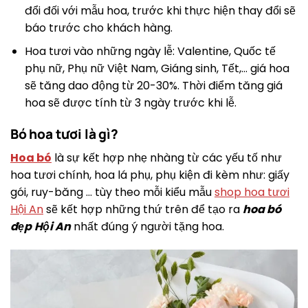
đổi đối với mẫu hoa, trước khi thực hiện thay đổi sẽ
báo trước cho khách hàng.
Hoa tươi vào những ngày lễ: Valentine, Quốc tế
phụ nữ, Phụ nữ Việt Nam, Giáng sinh, Tết,… giá hoa
sẽ tăng dao động từ 20-30%. Thời điểm tăng giá
hoa sẽ được tính từ 3 ngày trước khi lễ.
Bó hoa tươi là gì?
Hoa bó
là sự kết hợp nhẹ nhàng từ các yếu tố như
hoa tươi chính, hoa lá phụ, phụ kiện đi kèm như: giấy
gói, ruy-băng … tùy theo mỗi kiểu mẫu
shop hoa tươi
Hội An
sẽ kết hợp những thứ trên để tạo ra
hoa bó
đẹp
Hội An
nhất đúng ý người tặng hoa.