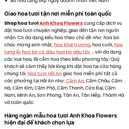
Bó hoa tặng sếp ngày doanh nhân Việt Nam
Giao hoa tươi tận nơi miễn phí toàn quốc
Shop hoa tươi
Anh Khoa Flowers
cung cấp dịch vụ
đặt hoa tươi chuyên nghiệp, giao đến tận nơi người
nhận. Có đa dạng kiểu hoa theo chủ đề như: hoa bó
chúc mừng sinh nhật,
hoa khai trương
, hoa cưới,
hoa
tang lễ
,
hoa bó cô dâu
,
hoa bó dâu tây
… với đa dạng
các loại hoa, lối cắm hoa theo kiểu phương tây. Quý
khách sẽ cảm thấy hài lòng khi đặt hoa tại cửa hàng
chúng tôi.
Hoa tươi Hội An
giao hoa miễn phí tất cả
các phường tại Hội An như:
Cẩm An
, Cẩm Châu, Cẩm
Hà, Cẩm Kim, Cẩm Phô, Cẩm Thanh, Cửa Đại, Cẩm
Nam, Minh An, Sơn Phong, Tân An, Tân Hiệp, Thành Hà
và toàn quốc.
Hàng ngàn mẫu hoa tươi Anh Khoa Flowers
hiện đại để khách chọn lựa