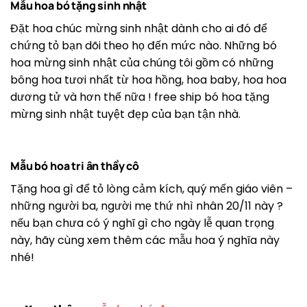
Mẫu hoa bó tặng sinh nhật
Đặt hoa chúc mừng sinh nhật dành cho ai đó để
chứng tỏ bạn dõi theo họ đến mức nào. Những bó
hoa mừng sinh nhật của chúng tôi gồm có những
bông hoa tươi nhất từ ​​hoa hồng, hoa baby, hoa hoa
dương tử và hơn thế nữa ! free ship bó hoa tặng
mừng sinh nhật tuyệt đẹp của bạn tận nhà.
Mẫu bó hoa tri ân thầy cô
Tặng hoa gì để tỏ lòng cảm kích, quý mến giáo viên –
những người ba, người mẹ thứ nhì nhân 20/11 này ?
nếu bạn chưa có ý nghĩ gì cho ngày lễ quan trọng
này, hãy cùng xem thêm các mẫu hoa ý nghĩa này
nhé!