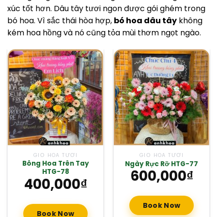
xúc tốt hơn. Dâu tây tươi ngon được gói ghém trong
bó hoa. Vì sắc thái hòa hợp,
bó hoa dâu tây
không
kém hoa hồng và nó cũng tỏa mùi thơm ngọt ngào.
GIỎ HOA TƯƠI
GIỎ HOA TƯƠI
Bông Hoa Trên Tay
Ngày Rực Rỡ HTG-77
600,000
₫
HTG-78
400,000
₫
Book Now
Book Now