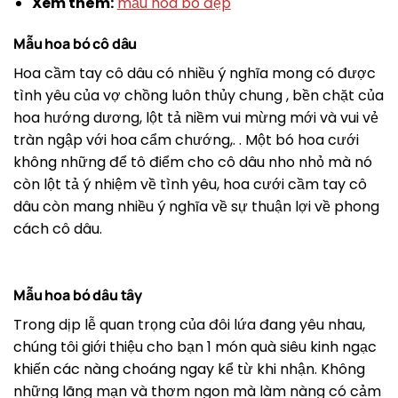
Xem thêm:
mẫu hoa bó đẹp
Mẫu hoa bó cô dâu
Hoa cầm tay cô dâu có nhiều ý nghĩa mong có được
tình yêu của vợ chồng luôn thủy chung , bền chặt của
hoa hướng dương, lột tả niềm vui mừng mới và vui vẻ
tràn ngập với hoa cẩm chướng,. . Một bó hoa cưới
không những để tô điểm cho cô dâu nho nhỏ mà nó
còn lột tả ý nhiệm về tình yêu, hoa cưới cầm tay cô
dâu còn mang nhiều ý nghĩa về sự thuận lợi về phong
cách cô dâu.
Mẫu hoa bó dâu tây
Trong dịp lễ quan trọng của đôi lứa đang yêu nhau,
chúng tôi giới thiệu cho bạn 1 món quà siêu kinh ngạc
khiến các nàng choáng ngay kể từ khi nhận. Không
những lãng mạn và thơm ngon mà làm nàng có cảm