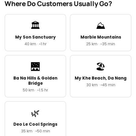
Where Do Customers Usually Go?
🏛️
⛰️
My Son Sanctuary
Marble Mountains
40 km · ~1 hr
25 km · ~35 min
🌉
🏖️
Ba Na Hills & Golden
My Khe Beach, Da Nang
Bridge
30 km · ~45 min
50 km · ~1.5 hr
🌿
Deo Le Cool Springs
35 km · ~50 min