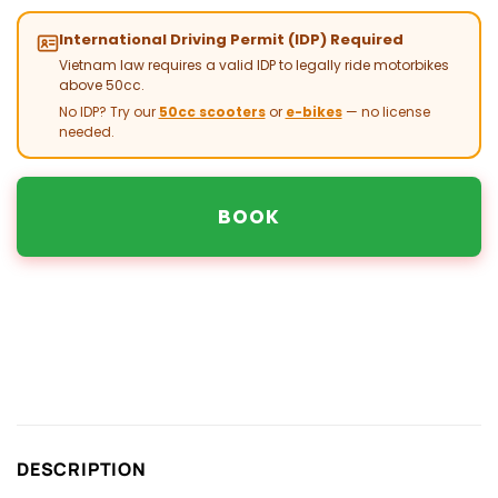
International Driving Permit (IDP) Required
Vietnam law requires a valid IDP to legally ride motorbikes
above 50cc.
No IDP? Try our
50cc scooters
or
e-bikes
— no license
needed.
BOOK
DESCRIPTION