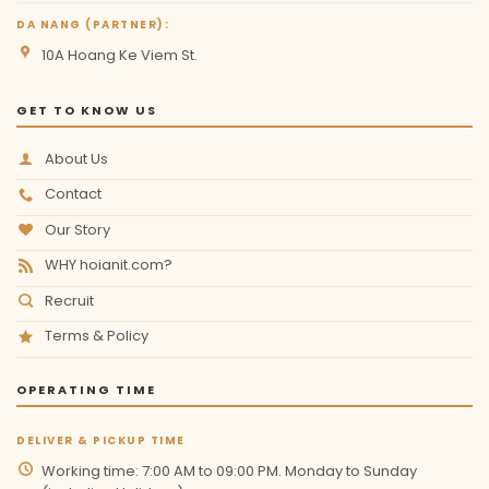
DA NANG (PARTNER):
10A Hoang Ke Viem St.
GET TO KNOW US
About Us
Contact
Our Story
WHY hoianit.com?
Recruit
Terms & Policy
OPERATING TIME
DELIVER & PICKUP TIME
Working time: 7:00 AM to 09:00 PM. Monday to Sunday