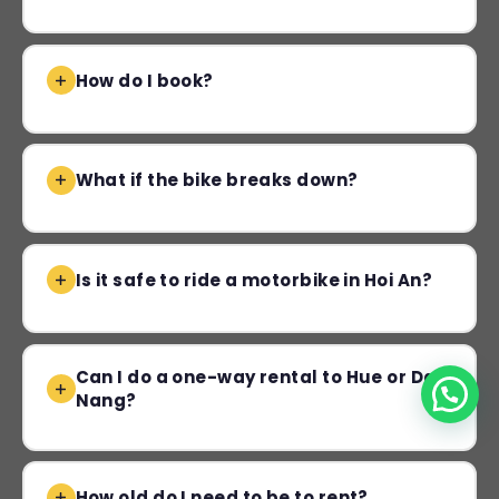
How do I book?
What if the bike breaks down?
Is it safe to ride a motorbike in Hoi An?
Can I do a one-way rental to Hue or Da
Nang?
How old do I need to be to rent?