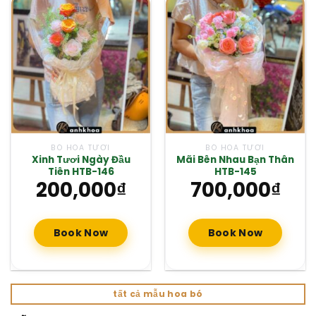
BÓ HOA TƯƠI
BÓ HOA TƯƠI
Xinh Tươi Ngày Đầu
Mãi Bên Nhau Bạn Thân
Tiên HTB-146
HTB-145
200,000
₫
700,000
₫
Book Now
Book Now
tất cả mẫu hoa bó