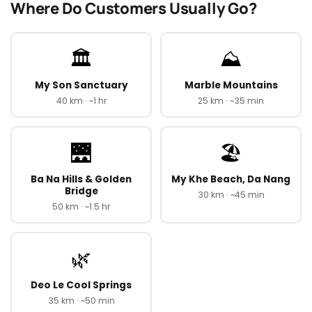
Where Do Customers Usually Go?
🏛️
⛰️
My Son Sanctuary
Marble Mountains
40 km · ~1 hr
25 km · ~35 min
🌉
🏖️
Ba Na Hills & Golden
My Khe Beach, Da Nang
Bridge
30 km · ~45 min
50 km · ~1.5 hr
🌿
Deo Le Cool Springs
35 km · ~50 min