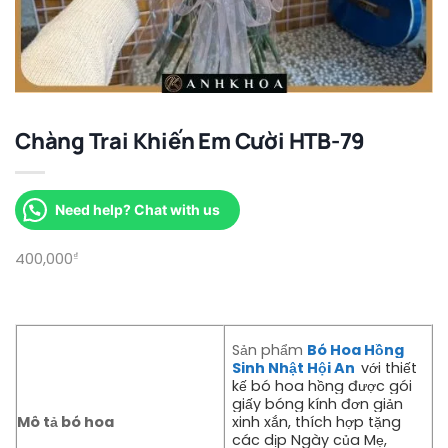
Chàng Trai Khiến Em Cười HTB-79
Need help? Chat with us
400,000
₫
Sản phẩm
Bó Hoa Hồng
Sinh Nhật Hội An
với thiết
kế bó hoa hồng được gói
giấy bóng kính đơn giản
Mô tả bó hoa
xinh xắn, thích hợp tặng
các dịp Ngày của Mẹ,