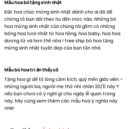
Mẫu hoa bó tặng sinh nhật
Đặt hoa chúc mừng sinh nhật dành cho ai đó để
chứng tỏ bạn dõi theo họ đến mức nào. Những bó
hoa mừng sinh nhật của chúng tôi gồm có những
bông hoa tươi nhất từ ​​hoa hồng, hoa baby, hoa hoa
dương tử và hơn thế nữa ! free ship bó hoa tặng
mừng sinh nhật tuyệt đẹp của bạn tận nhà.
Mẫu bó hoa tri ân thầy cô
Tặng hoa gì để tỏ lòng cảm kích, quý mến giáo viên –
những người ba, người mẹ thứ nhì nhân 20/11 này ?
nếu bạn chưa có ý nghĩ gì cho ngày lễ quan trọng
này, hãy cùng xem thêm các mẫu hoa ý nghĩa này
nhé!