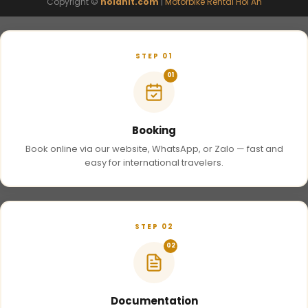
Copyright ©
hoianit.com
|
Motorbike Rental Hoi An
STEP 01
01
Booking
Book online via our website, WhatsApp, or Zalo — fast and
easy for international travelers.
STEP 02
02
Documentation