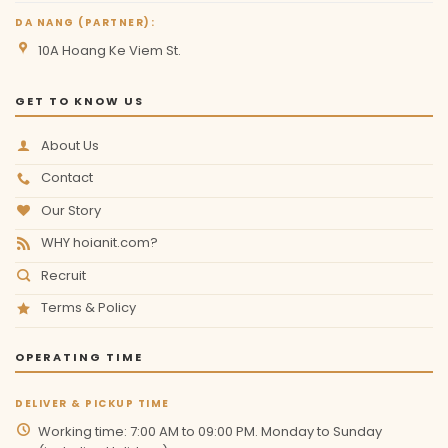
DA NANG (PARTNER):
10A Hoang Ke Viem St.
GET TO KNOW US
About Us
Contact
Our Story
WHY hoianit.com?
Recruit
Terms & Policy
OPERATING TIME
DELIVER & PICKUP TIME
Working time: 7:00 AM to 09:00 PM. Monday to Sunday