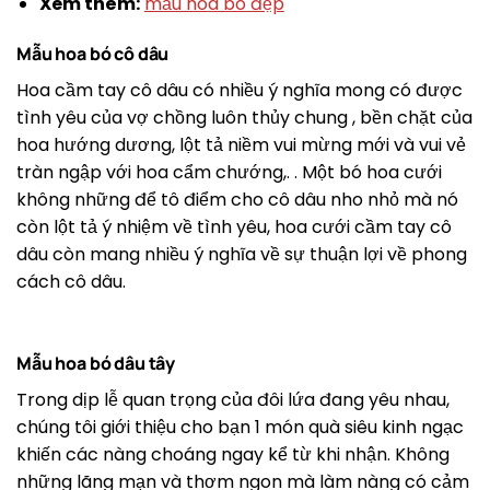
Xem thêm:
mẫu hoa bó đẹp
Mẫu hoa bó cô dâu
Hoa cầm tay cô dâu có nhiều ý nghĩa mong có được
tình yêu của vợ chồng luôn thủy chung , bền chặt của
hoa hướng dương, lột tả niềm vui mừng mới và vui vẻ
tràn ngập với hoa cẩm chướng,. . Một bó hoa cưới
không những để tô điểm cho cô dâu nho nhỏ mà nó
còn lột tả ý nhiệm về tình yêu, hoa cưới cầm tay cô
dâu còn mang nhiều ý nghĩa về sự thuận lợi về phong
cách cô dâu.
Mẫu hoa bó dâu tây
Trong dịp lễ quan trọng của đôi lứa đang yêu nhau,
chúng tôi giới thiệu cho bạn 1 món quà siêu kinh ngạc
khiến các nàng choáng ngay kể từ khi nhận. Không
những lãng mạn và thơm ngon mà làm nàng có cảm