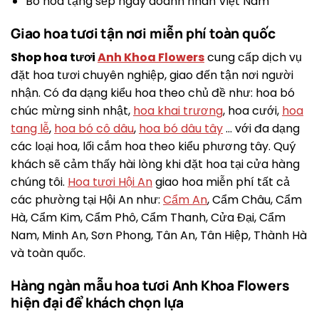
Bó hoa tặng sếp ngày doanh nhân Việt Nam
Giao hoa tươi tận nơi miễn phí toàn quốc
Shop hoa tươi
Anh Khoa Flowers
cung cấp dịch vụ
đặt hoa tươi chuyên nghiệp, giao đến tận nơi người
nhận. Có đa dạng kiểu hoa theo chủ đề như: hoa bó
chúc mừng sinh nhật,
hoa khai trương
, hoa cưới,
hoa
tang lễ
,
hoa bó cô dâu
,
hoa bó dâu tây
… với đa dạng
các loại hoa, lối cắm hoa theo kiểu phương tây. Quý
khách sẽ cảm thấy hài lòng khi đặt hoa tại cửa hàng
chúng tôi.
Hoa tươi Hội An
giao hoa miễn phí tất cả
các phường tại Hội An như:
Cẩm An
, Cẩm Châu, Cẩm
Hà, Cẩm Kim, Cẩm Phô, Cẩm Thanh, Cửa Đại, Cẩm
Nam, Minh An, Sơn Phong, Tân An, Tân Hiệp, Thành Hà
và toàn quốc.
Hàng ngàn mẫu hoa tươi Anh Khoa Flowers
hiện đại để khách chọn lựa