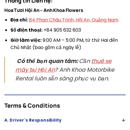
Thông tin Liên hệ:
Hoa Tươi Hội An – Anh Khoa Flowers
Địa chỉ:
84 Phan Châu Trinh, Hội An, Quảng Nam
Số điện thoại:
+84 905 632 603
Giờ làm việc:
9:00 AM – 5:00 PM, từ thứ Hai đến
Chủ Nhật (bao gồm cả ngày lễ)
Có thể bạn quan tâm:
Cần
thuê xe
máy tại Hội An
? Anh Khoa Motorbike
Rental luôn sẵn sàng phục vụ bạn.
Terms & Conditions
+
A. Driver's Responsibility