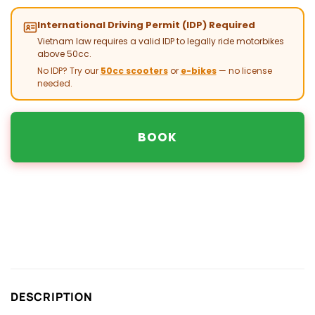
International Driving Permit (IDP) Required
Vietnam law requires a valid IDP to legally ride motorbikes
above 50cc.
No IDP? Try our
50cc scooters
or
e-bikes
— no license
needed.
BOOK
DESCRIPTION