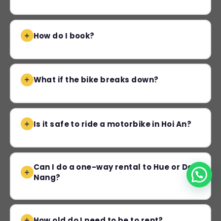
How do I book?
What if the bike breaks down?
Is it safe to ride a motorbike in Hoi An?
Can I do a one-way rental to Hue or Da
Nang?
How old do I need to be to rent?