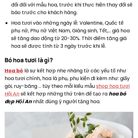
đổi đối với mẫu hoa, trước khi thực hiện thay đổi sẽ
báo trước cho khách hàng.
Hoa tươi vào những ngày lễ: Valentine, Quốc tế
phụ nữ, Phụ nữ Việt Nam, Giáng sinh, Tết,… giá hoa
sẽ tăng dao động từ 20-30%. Thời điểm tăng giá
hoa sẽ được tính từ 3 ngày trước khi lễ.
Bó hoa tươi là gì?
Hoa bó
là sự kết hợp nhẹ nhàng từ các yếu tố như
hoa tươi chính, hoa lá phụ, phụ kiện đi kèm như: giấy
gói, ruy-băng … tùy theo mỗi kiểu mẫu
shop hoa tươi
Hội An
sẽ kết hợp những thứ trên để tạo ra
hoa bó
đẹp
Hội An
nhất đúng ý người tặng hoa.