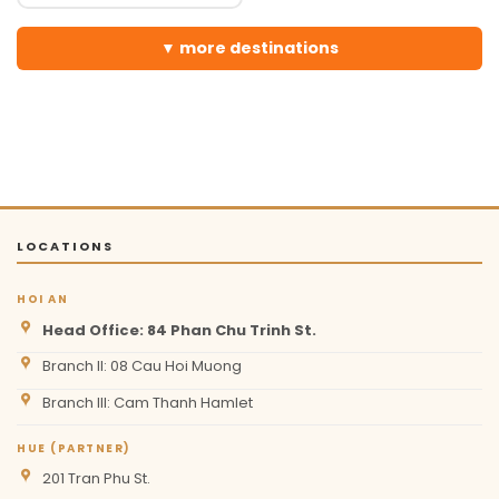
more destinations
LOCATIONS
HOI AN
Head Office: 84 Phan Chu Trinh St.
Branch II: 08 Cau Hoi Muong
Branch III: Cam Thanh Hamlet
HUE (PARTNER)
201 Tran Phu St.