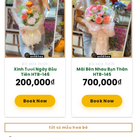
BÓ HOA TƯƠI
BÓ HOA TƯƠI
Xinh Tươi Ngày Đầu
Mãi Bên Nhau Bạn Thân
Tiên HTB-146
HTB-145
200,000
₫
700,000
₫
Book Now
Book Now
tất cả mẫu hoa bó