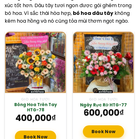
xúc tốt hơn. Dâu tây tươi ngon được gói ghém trong
bó hoa. Vì sắc thái hòa hợp,
bó hoa dâu tây
không
kém hoa hồng và nó cũng tỏa mùi thơm ngọt ngào.
GIỎ HOA TƯƠI
GIỎ HOA TƯƠI
Bông Hoa Trên Tay
Ngày Rực Rỡ HTG-77
600,000
₫
HTG-78
400,000
₫
Book Now
Book Now