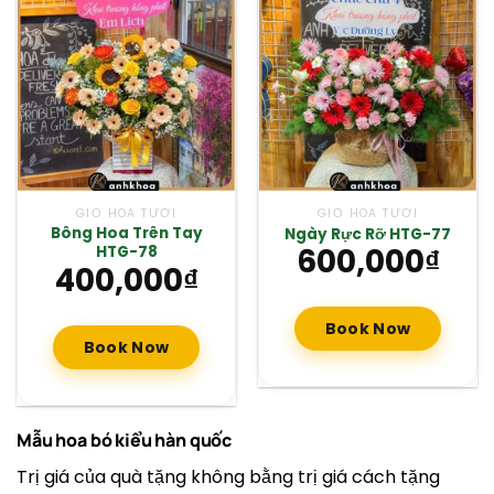
GIỎ HOA TƯƠI
GIỎ HOA TƯƠI
Bông Hoa Trên Tay
Ngày Rực Rỡ HTG-77
600,000
₫
HTG-78
400,000
₫
Book Now
Book Now
Mẫu hoa bó kiểu hàn quốc
Trị giá của quà tặng không bằng trị giá cách tặng