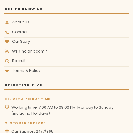
GET TO KNOW US
About Us
Contact
Our Story
WHY hoianit.com?
Recruit
Terms & Policy
OPERATING TIME
DELIVER & PICKUP TIME
Working time: 7:00 AM to 09:00 PM. Monday to Sunday
(including Holidays)
CUSTOMER SUPPORT
Our Support 24/7/365