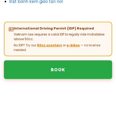
Đặt bánh kem giao tận nơi
International Driving Permit (IDP) Required
Vietnam law requires a valid IDP to legally ride motorbikes
above 50cc.
No IDP? Try our
50cc scooters
or
e-bikes
— no license
needed.
BOOK