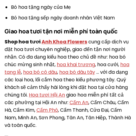
Bó hoa tặng ngày của Mẹ
Bó hoa tặng sếp ngày doanh nhân Việt Nam
Giao hoa tươi tận nơi miễn phí toàn quốc
Shop hoa tươi
Anh Khoa Flowers
cung cấp dịch vụ
đặt hoa tươi chuyên nghiệp, giao đến tận nơi người
nhận. Có đa dạng kiểu hoa theo chủ đề như: hoa bó
chúc mừng sinh nhật,
hoa khai trương
, hoa cưới,
hoa
tang lễ
,
hoa bó cô dâu
,
hoa bó dâu tây
… với đa dạng
các loại hoa, lối cắm hoa theo kiểu phương tây. Quý
khách sẽ cảm thấy hài lòng khi đặt hoa tại cửa hàng
chúng tôi.
Hoa tươi Hội An
giao hoa miễn phí tất cả
các phường tại Hội An như:
Cẩm An
, Cẩm Châu, Cẩm
Hà, Cẩm Kim,
Cẩm Phô
, Cẩm Thanh, Cửa Đại, Cẩm
Nam, Minh An, Sơn Phong, Tân An, Tân Hiệp, Thành Hà
và toàn quốc.