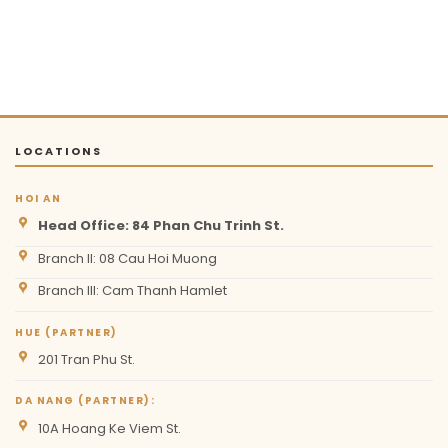
LOCATIONS
HOI AN
Head Office: 84 Phan Chu Trinh St.
Branch II: 08 Cau Hoi Muong
Branch III: Cam Thanh Hamlet
HUE (PARTNER)
201 Tran Phu St.
DA NANG (PARTNER):
10A Hoang Ke Viem St.