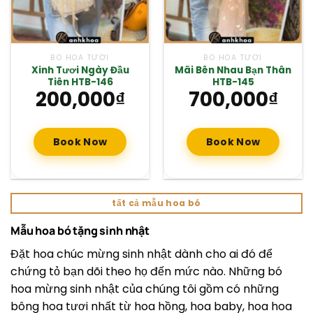
BÓ HOA TƯƠI
BÓ HOA TƯƠI
Xinh Tươi Ngày Đầu
Mãi Bên Nhau Bạn Thân
Tiên HTB-146
HTB-145
200,000
₫
700,000
₫
Book Now
Book Now
tất cả mẫu hoa bó
Mẫu hoa bó tặng sinh nhật
Đặt hoa chúc mừng sinh nhật dành cho ai đó để
chứng tỏ bạn dõi theo họ đến mức nào. Những bó
hoa mừng sinh nhật của chúng tôi gồm có những
bông hoa tươi nhất từ ​​hoa hồng, hoa baby, hoa hoa