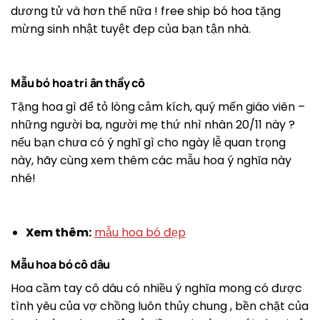
dương tử và hơn thế nữa ! free ship bó hoa tặng
mừng sinh nhật tuyệt đẹp của bạn tận nhà.
Mẫu bó hoa tri ân thầy cô
Tặng hoa gì để tỏ lòng cảm kích, quý mến giáo viên –
những người ba, người mẹ thứ nhì nhân 20/11 này ?
nếu bạn chưa có ý nghĩ gì cho ngày lễ quan trọng
này, hãy cùng xem thêm các mẫu hoa ý nghĩa này
nhé!
Xem thêm:
mẫu hoa bó đẹp
Mẫu hoa bó cô dâu
Hoa cầm tay cô dâu có nhiều ý nghĩa mong có được
tình yêu của vợ chồng luôn thủy chung , bền chặt của