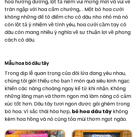
hoa hướng dương, lột tả niềm vui mừng mới và vui vẻ
tràn ngập với hoa cẩm chướng,. . Một bó hoa cưới
không những để tô điểm cho cô dâu nho nhỏ mà nó
còn lột tả ý nhiệm về tình yêu, hoa cưới cầm tay cô
dâu còn mang nhiều ý nghĩa về sự thuận lợi về phong
cách cô dâu.
Mẫu hoa bó dâu tây
Trong dịp lễ quan trọng của đôi lứa đang yêu nhau,
chúng tôi giới thiệu cho bạn 1 món quà siêu kinh ngạc
khiến các nàng choáng ngay kể từ khi nhận. Không
những lãng mạn và thơm ngon mà làm nàng có cảm
xúc tốt hơn. Dâu tây tươi ngon được gói ghém trong
bó hoa. Vì sắc thái hòa hợp,
bó hoa dâu tây
không
kém hoa hồng và nó cũng tỏa mùi thơm ngọt ngào.