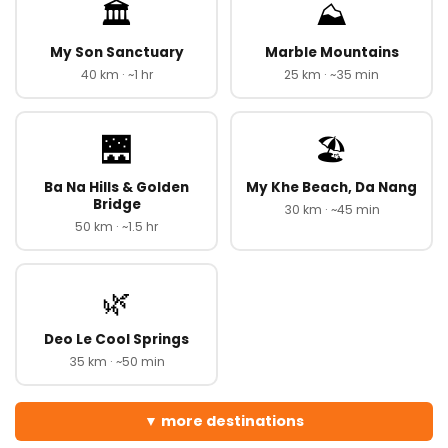
🏛️
⛰️
My Son Sanctuary
Marble Mountains
40 km · ~1 hr
25 km · ~35 min
🌉
🏖️
Ba Na Hills & Golden
My Khe Beach, Da Nang
Bridge
30 km · ~45 min
50 km · ~1.5 hr
🌿
Deo Le Cool Springs
35 km · ~50 min
more destinations