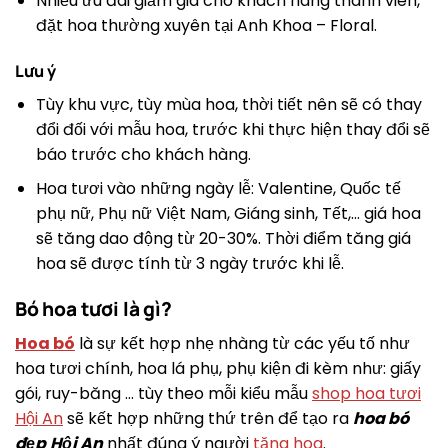
Nhiều ưu đãi giảm giá cho khách hàng thành viên,
đặt hoa thường xuyên tại Anh Khoa – Floral.
Lưu ý
Tùy khu vực, tùy mùa hoa, thời tiết nên sẽ có thay
đổi đối với mẫu hoa, trước khi thực hiện thay đổi sẽ
báo trước cho khách hàng.
Hoa tươi vào những ngày lễ: Valentine, Quốc tế
phụ nữ, Phụ nữ Việt Nam, Giáng sinh, Tết,… giá hoa
sẽ tăng dao động từ 20-30%. Thời điểm tăng giá
hoa sẽ được tính từ 3 ngày trước khi lễ.
Bó hoa tươi là gì?
Hoa bó
là sự kết hợp nhẹ nhàng từ các yếu tố như
hoa tươi chính, hoa lá phụ, phụ kiện đi kèm như: giấy
gói, ruy-băng … tùy theo mỗi kiểu mẫu
shop hoa tươi
Hội An
sẽ kết hợp những thứ trên để tạo ra
hoa bó
đẹp
Hội An
nhất đúng ý người
tặng hoa
.