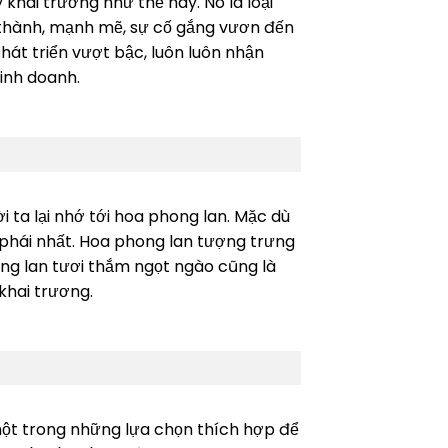
khai trương như thế này. Nó là loại
 thành, mạnh mẽ, sự cố gắng vươn đến
át triển vượt bậc, luôn luôn nhận
inh doanh.
 ta lại nhớ tới hoa phong lan. Mặc dù
ý phái nhất. Hoa phong lan tượng trưng
lan tươi thắm ngọt ngào cũng là
 khai trương.
 một trong những lựa chọn thích hợp để