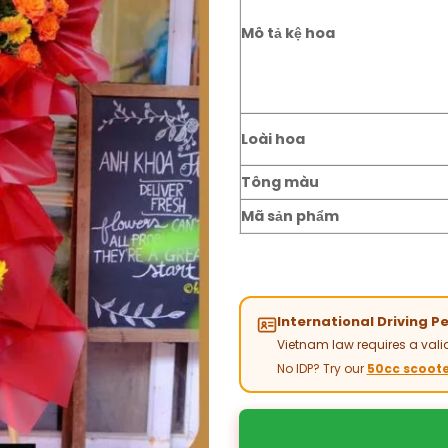
Mô tả kệ hoa
Loài hoa
Tông màu
Mã sản phẩm
International Driving P
Vietnam law requires a valid
No IDP? Try our
50cc scoote