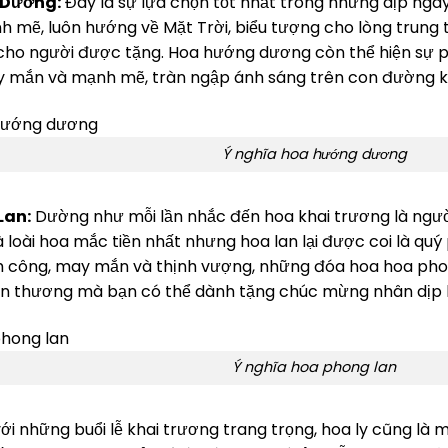
 Dương:
Đây là sự lựa chọn tốt nhất trong những dịp ngày 
 mẽ, luôn hướng về Mặt Trời, biểu tượng cho lòng trung
ho người được tặng. Hoa hướng dương còn thể hiện sự ph
 mắn và mạnh mẽ, tràn ngập ánh sáng trên con đường k
Ý nghĩa hoa hướng dương
Lan:
Dường như mỗi lần nhắc đến hoa khai trương là người
à loài hoa mắc tiền nhất nhưng hoa lan lại được coi là qu
 công, may mắn và thịnh vượng, những đóa hoa hoa phong 
n thương mà bạn có thể dành tặng chúc mừng nhân dịp
Ý nghĩa hoa phong lan
ới những buổi lễ khai trương trang trọng, hoa ly cũng là