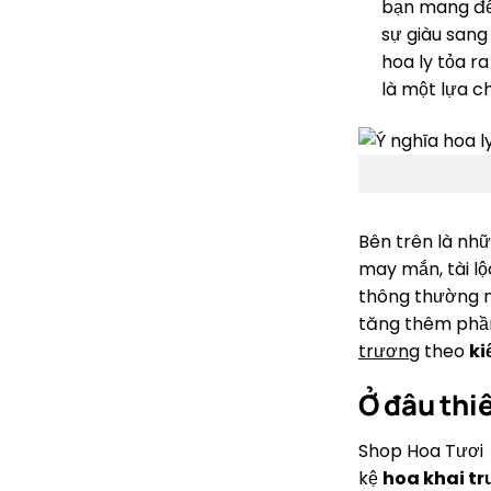
bạn mang đến
sự giàu sang
hoa ly tỏa r
là một lựa c
Bên trên là nhữ
may mắn, tài lộ
thông thường n
tăng thêm phần 
trương
theo
ki
Ở đâu thi
Shop Hoa Tươi A
kệ
hoa khai t