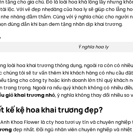
 tặng cho gia chủ. Đó là loài hoa khá lộng lẫy nhưng k
 tài lộc. Với vẻ đẹp nhẹdàng của hoa ly sẽ giúp cho lẵng 
a nhẹ nhàng đằm thắm. Cùng với ý nghĩa chúc cho người n
họn đúng đắn khi bạn đem tặng nhân dịp khai trương.
Ý nghĩa hoa ly
ng loài hoa khai trương thông dụng, ngoài ra còn có nhiề
c chúng tôi sẽ tư vấn thêm khi khách hàng có nhu cầu đặt 
ếu tặng cho công ty hoặc kinh doanh lớn thì quý khách 
trang trọng. Ngoài ra nếu quý khách không có nhiều điều 
ểu giỏ khai trương nhỏ
, ý nghĩa không thay đổi nhiều so 
ết kế kệ hoa khai trương đẹp?
nh Khoa Flower là cty hoa tươi uy tín và chuyên nghiệp tạ
rương
đẹp nhất. Đội ngũ nhân viên chuyên nghiệp và nhiệt 