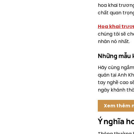
hoa khai trương
chất quan trọn
Hoa khai trư
chúng tôi sẽ c
nhân nó nhất.
Những mẫu k
Hãy cùng ngắm
quán tại Anh K
tay nghề cao sẽ
ngày khánh thà
Xem thêm m
Ý nghĩa h
Thông thường kh