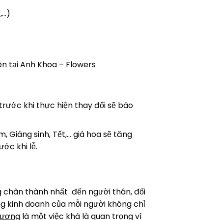
,…)
ên tại Anh Khoa – Flowers
 trước khi thực hiện thay đổi sẽ báo
, Giáng sinh, Tết,… giá hoa sẽ tăng
ớc khi lễ.
 chân thành nhất đến người thân, đối
ng kinh doanh của mỗi người không chỉ
rương
là một việc khá là quan trọng vì