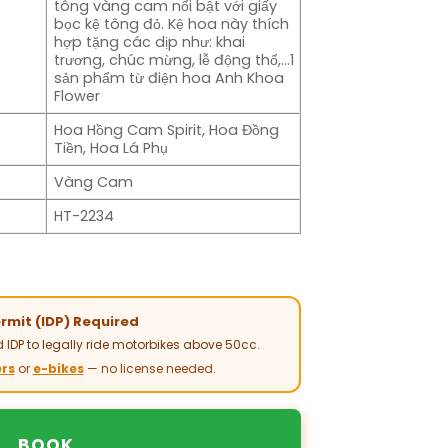
tông vàng cam nổi bật với giấy
bọc kệ tông đỏ. Kệ hoa này thích
hợp tặng các dịp như: khai
trương, chúc mừng, lễ động thổ,…1
sản phẩm từ điện hoa Anh Khoa
Flower
Hoa Hồng Cam Spirit, Hoa Đồng
Tiền, Hoa Lá Phụ
Vàng Cam
HT-2234
ermit (IDP) Required
 IDP to legally ride motorbikes above 50cc.
rs
or
e-bikes
— no license needed.
BOOK