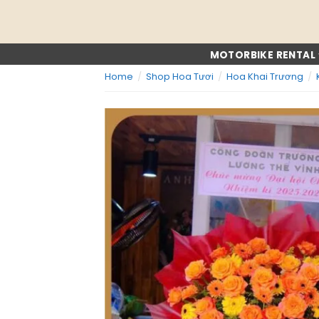
Skip
to
content
MOTORBIKE RENTAL
Home
/
Shop Hoa Tươi
/
Hoa Khai Trương
/