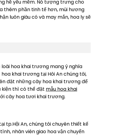
hông hề yếu mềm. Nó tượng trưng cho
hoa thêm phần tinh tế hơn, mùi hương
hận luôn giàu có và may mắn, hoa ly sẽ
u loài hoa khai trương mang ý nghĩa
hoa khai trương tại Hôi An chúng tôi,
nên đặt những cây hoa khai trương để
kiện thì có thể đặt
mẫu hoa khai
với cây hoa tươi khai trương.
i tp.Hội An, chúng tôi chuyên thiết kế
tình, nhân viên giao hoa vận chuyển