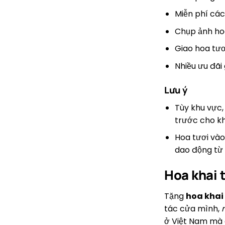
Miễn phí các
Chụp ảnh hoa
Giao hoa tươ
Nhiều ưu đãi
Lưu ý
Tùy khu vực, 
trước cho k
Hoa tươi vào
dao động từ 
Hoa khai t
Tặng
hoa khai
tác cửa mình,
ở Việt Nam mà c