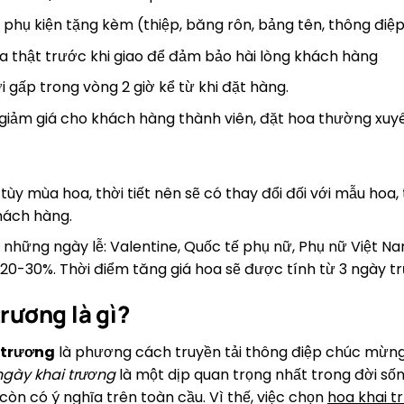
 phụ kiện tặng kèm (thiệp, băng rôn, bảng tên, thông điệp
 thật trước khi giao để đảm bảo hài lòng khách hàng
i gấp trong vòng 2 giờ kể từ khi đặt hàng.
 giảm giá cho khách hàng thành viên, đặt hoa thường xuy
tùy mùa hoa, thời tiết nên sẽ có thay đổi đối với mẫu hoa,
hách hàng.
 những ngày lễ: Valentine, Quốc tế phụ nữ, Phụ nữ Việt Nam
20-30%. Thời điểm tăng giá hoa sẽ được tính từ 3 ngày trư
rương là gì?
 trương
là phương cách truyền tải thông điệp chúc mừng
ngày khai trương
là một dịp quan trọng nhất trong đời số
òn có ý nghĩa trên toàn cầu. Vì thế, việc chọn
hoa khai t