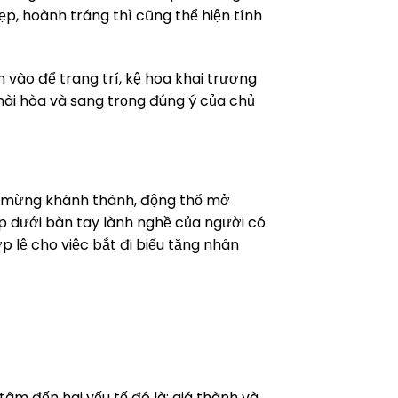
p, hoành tráng thì cũng thể hiện tính
vào để trang trí, kệ hoa khai trương
hài hòa và sang trọng đúng ý của chủ
c mừng khánh thành, động thổ mở
 dưới bàn tay lành nghề của người có
 lệ cho việc bắt đi biếu tặng nhân
âm đến hai yếu tố đó là: giá thành và