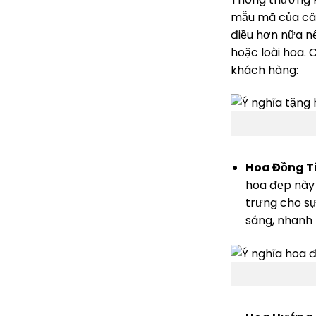
mẫu mã của cây
điều hơn nữa n
hoặc loài hoa. 
khách hàng:
Hoa Đồng Ti
hoa đẹp này 
trưng cho sự
sáng, nhanh 