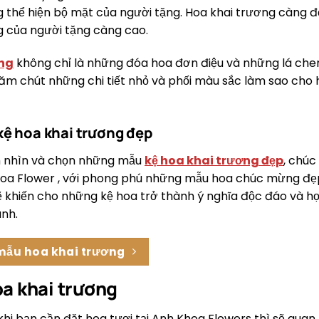
 thể hiện bộ mặt của người tặng. Hoa khai trương càng đẹ
g của người tặng càng cao.
ơng
không chỉ là những đóa hoa đơn điệu và những lá chen 
hăm chút những chi tiết nhỏ và phối màu sắc làm sao cho 
ệ hoa khai trương đẹp
 nhìn và chọn những mẫu
kệ hoa khai trương đẹp
, chú
hoa Flower , với phong phú những mẫu hoa chúc mừng đẹp
 khiến cho những kệ hoa trở thành ý nghĩa độc đáo và hợp
nh.
ẫu hoa khai trương
oa khai trương
i bạn cần đặt hoa tươi tại Anh Khoa Flowers thì sẽ quan t