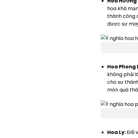
Hoa Hướng
hoa khá mạnh
thành công c
được sự may
Hoa Phong 
không phải l
cho sự thành
món quà thâ
Hoa Ly:
Đối v