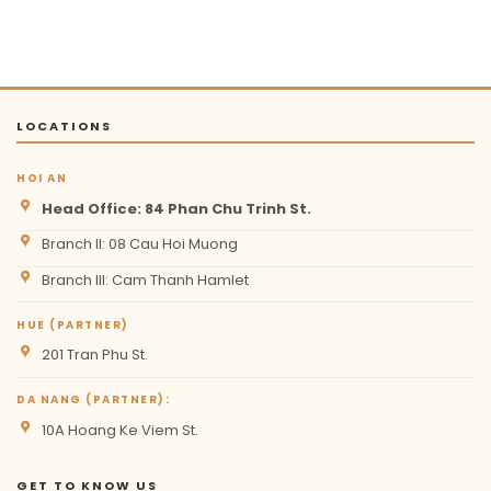
LOCATIONS
HOI AN
Head Office: 84 Phan Chu Trinh St.
Branch II: 08 Cau Hoi Muong
Branch III: Cam Thanh Hamlet
HUE (PARTNER)
201 Tran Phu St.
DA NANG (PARTNER):
10A Hoang Ke Viem St.
GET TO KNOW US