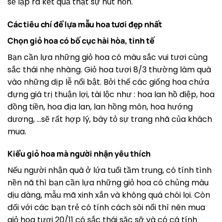
sẽ lập ra kết quả thật sự hút hồn.
Các tiêu chí để lựa mẫu hoa tươi đẹp nhất
Chọn giỏ hoa có bố cục hài hòa, tinh tế
Bạn cần lựa những giỏ hoa có màu sắc vui tươi cùng
sắc thái nhẹ nhàng. Giỏ hoa tươi 8/3 thường làm quà
vào những dịp lễ nổi bật. Bởi thế các giống hoa chứa
đựng giá trị thuận lợi, tài lộc như : hoa lan hồ điệp, hoa
đồng tiền, hoa địa lan, lan hồng môn, hoa hướng
dương, …sẽ rất hợp lý, bày tỏ sự trang nhã của khách
mua.
Kiểu giỏ hoa mà người nhận yêu thích
Nếu người nhận quà ở lứa tuổi tầm trung, có tính tình
nền nã thì bạn cần lựa những giỏ hoa có chủng màu
dịu dàng, mẫu mã xinh xắn và không quá chói lọi. Còn
đối với các bạn trẻ có tính cách sôi nổi thì nên mua
giỏ hoa tươi 20/11 có sắc thái sặc sỡ và có cá tính