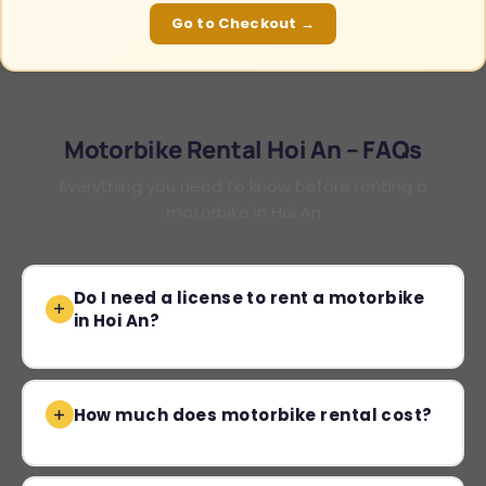
Go to Checkout →
Motorbike Rental Hoi An – FAQs
Everything you need to know before renting a
motorbike in Hoi An
Do I need a license to rent a motorbike
in Hoi An?
How much does motorbike rental cost?