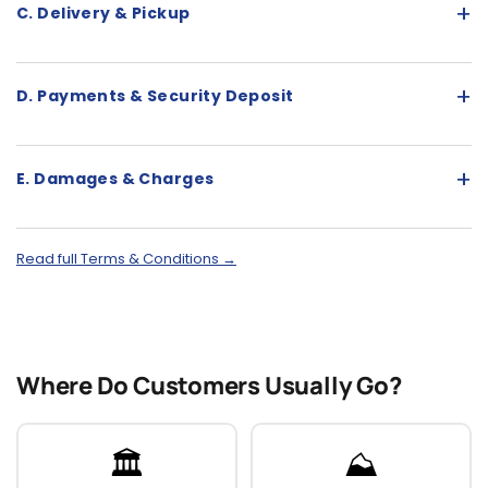
+
C. Delivery & Pickup
+
D. Payments & Security Deposit
+
E. Damages & Charges
Read full Terms & Conditions →
Where Do Customers Usually Go?
🏛️
⛰️