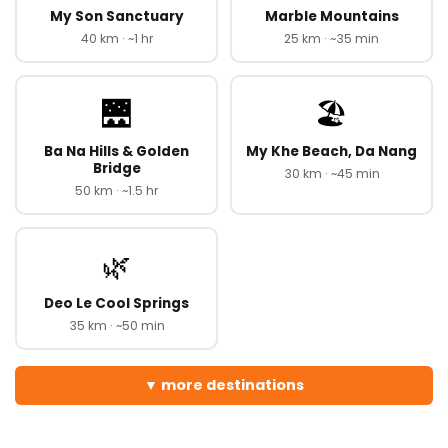
My Son Sanctuary
Marble Mountains
40 km · ~1 hr
25 km · ~35 min
🌉
🏖️
Ba Na Hills & Golden
My Khe Beach, Da Nang
Bridge
30 km · ~45 min
50 km · ~1.5 hr
🌿
Deo Le Cool Springs
35 km · ~50 min
more destinations