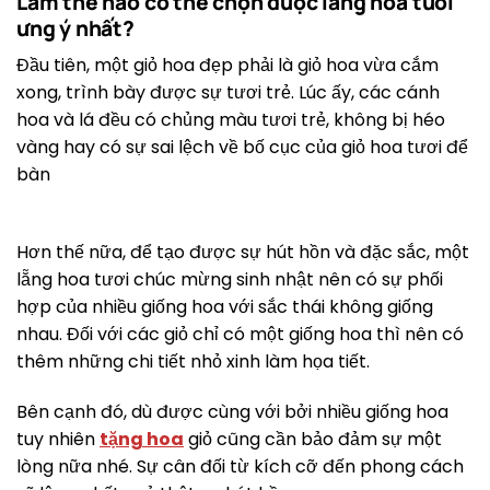
Làm thế nào có thể chọn được lẵng hoa tươi
ưng ý nhất?
Đầu tiên, một giỏ hoa đẹp phải là giỏ hoa vừa cắm
xong, trình bày được sự tươi trẻ. Lúc ấy, các cánh
hoa và lá đều có chủng màu tươi trẻ, không bị héo
vàng hay có sự sai lệch về bố cục của giỏ hoa tươi để
bàn
Hơn thế nữa, để tạo được sự hút hồn và đặc sắc, một
lẵng hoa tươi chúc mừng sinh nhật nên có sự phối
hợp của nhiều giống hoa với sắc thái không giống
nhau. Đối với các giỏ chỉ có một giống hoa thì nên có
thêm những chi tiết nhỏ xinh làm họa tiết.
Bên cạnh đó, dù được cùng với bởi nhiều giống hoa
tuy nhiên
tặng hoa
giỏ cũng cần bảo đảm sự một
lòng nữa nhé. Sự cân đối từ kích cỡ đến phong cách