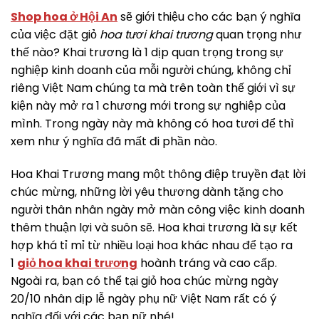
Shop hoa ở Hội An
sẽ giới thiệu cho các bạn ý nghĩa
của việc đặt giỏ
hoa tươi khai trương
quan trọng như
thế nào? Khai trương là 1 dịp quan trọng trong sự
nghiệp kinh doanh của mỗi người chúng, không chỉ
riêng Việt Nam chúng ta mà trên toàn thế giới vì sự
kiện này mở ra 1 chương mới trong sự nghiệp của
mình. Trong ngày này mà không có hoa tươi để thì
xem như ý nghĩa đã mất đi phần nào.
Hoa Khai Trương mang một thông điệp truyền đạt lời
chúc mừng, những lời yêu thương dành tặng cho
người thân nhân ngày mở màn công việc kinh doanh
thêm thuận lợi và suôn sẽ. Hoa khai trương là sự kết
hợp khá tỉ mỉ từ nhiều loại hoa khác nhau để tạo ra
1
giỏ hoa khai trương
hoành tráng và cao cấp.
Ngoài ra, bạn có thể tại giỏ hoa chúc mừng ngày
20/10 nhân dịp lễ ngày phụ nữ Việt Nam rất có ý
nghĩa đối với các bạn nữ nhé!