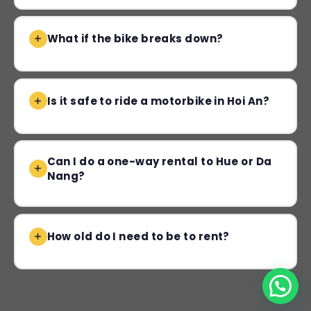
What if the bike breaks down?
Is it safe to ride a motorbike in Hoi An?
Can I do a one-way rental to Hue or Da
Nang?
How old do I need to be to rent?