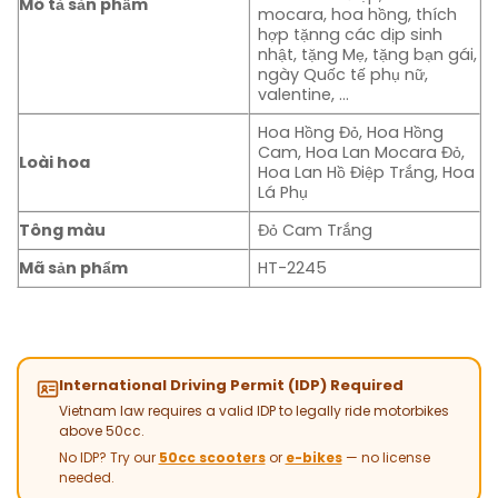
Mô tả sản phẩm
mocara, hoa hồng, thích
hợp tặnng các dịp sinh
nhật, tặng Mẹ, tặng bạn gái,
ngày Quốc tế phụ nữ,
valentine, …
Hoa Hồng Đỏ, Hoa Hồng
Cam, Hoa Lan Mocara Đỏ,
Loài hoa
Hoa Lan Hồ Điệp Trắng, Hoa
Lá Phụ
Tông màu
Đỏ Cam Trắng
Mã sản phẩm
HT-2245
International Driving Permit (IDP) Required
Vietnam law requires a valid IDP to legally ride motorbikes
above 50cc.
No IDP? Try our
50cc scooters
or
e-bikes
— no license
needed.