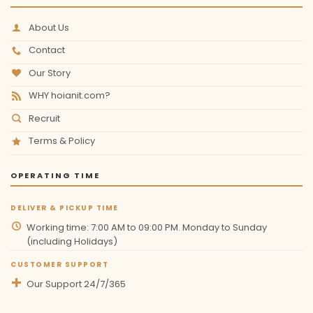
About Us
Contact
Our Story
WHY hoianit.com?
Recruit
Terms & Policy
OPERATING TIME
DELIVER & PICKUP TIME
Working time: 7:00 AM to 09:00 PM. Monday to Sunday
(including Holidays)
CUSTOMER SUPPORT
Our Support 24/7/365