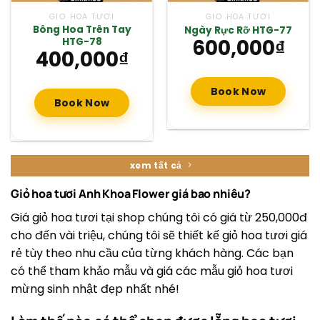
GIỎ HOA TƯƠI
GIỎ HOA TƯƠI
Bông Hoa Trên Tay
Ngày Rực Rỡ HTG-77
600,000
₫
HTG-78
400,000
₫
Book Now
Book Now
xem tất cả
Giỏ hoa tươi Anh Khoa Flower giá bao nhiêu?
Giá giỏ hoa tươi tại shop chúng tôi có giá từ 250,000đ
cho đến vài triệu, chúng tôi sẽ thiết kế giỏ hoa tươi giá
rẻ tùy theo nhu cầu của từng khách hàng. Các bạn
có thể tham khảo mẫu và giá các mẫu giỏ hoa tươi
mừng sinh nhật đẹp nhất nhé!