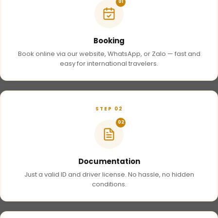
01
Booking
Book online via our website, WhatsApp, or Zalo — fast and
easy for international travelers.
STEP 02
02
Documentation
Just a valid ID and driver license. No hassle, no hidden
conditions.