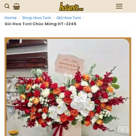
Skip
to
Home
/
Shop Hoa Tươi
/
Giỏ Hoa Tươi
/
content
Giỏ Hoa Tươi Chúc Mừng HT-2245