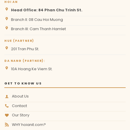
HOI AN
Head Office: 84 Phan Chu Trinh St.
Branch II: 08 Cau Hoi Muong
Branch III: Cam Thanh Hamlet
HUE (PARTNER)
201 Tran Phu St.
DA NANG (PARTNER):
10A Hoang Ke Viem St.
GET TO KNOW US
About Us
Contact
Our Story
WHY hoianit.com?