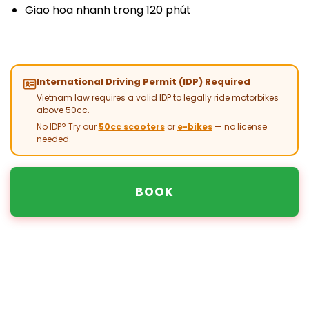
Giao hoa nhanh trong 120 phút
International Driving Permit (IDP) Required
Vietnam law requires a valid IDP to legally ride motorbikes
above 50cc.
No IDP? Try our
50cc scooters
or
e-bikes
— no license
needed.
BOOK