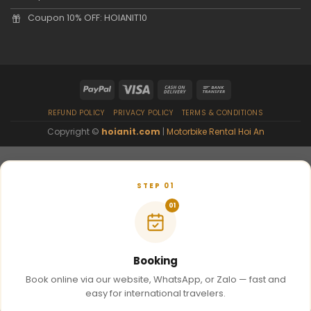
Coupon 10% OFF: HOIANIT10
REFUND POLICY
PRIVACY POLICY
TERMS & CONDITIONS
Copyright ©
hoianit.com
|
Motorbike Rental Hoi An
STEP 01
01
Booking
Book online via our website, WhatsApp, or Zalo — fast and
easy for international travelers.