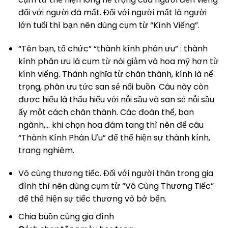
đối với người đã mất. Đối với người mất là người
lớn tuổi thì bạn nên dùng cụm từ “Kính Viếng”.
“Tên bạn, tổ chức” “thành kính phân ưu” : thành
kính phân ưu là cụm từ nói giảm và hoa mỹ hơn từ
kính viếng. Thành nghĩa từ chân thành, kính là nể
trọng, phân ưu tức san sẻ nổi buồn. Câu này còn
được hiểu là thấu hiểu với nỗi sầu và san sẻ nỗi sầu
ấy một cách chân thành. Các đoàn thể, ban
ngành,… khi chọn hoa đám tang thì nên để câu
“Thành Kính Phân Ưu” để thể hiện sự thành kính,
trang nghiêm.
Vô cùng thương tiếc. Đối với người thân trong gia
đình thì nên dùng cụm từ “Vô Cùng Thương Tiếc”
để thể hiện sự tiếc thương vô bở bến.
Chia buồn cùng gia đình