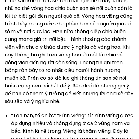
ít nỗi sầu khổ trước sự tổn thất rộng lớn này. Không
những thế vòng hoa chia buồn san sẻ nổi buồn còn là
lời từ biệt gởi đến người quá cố. Vòng hoa viếng cũng
trình bày mong ước cho phần hồn của người quá cố
sớm về nơi cực lạc. Hơn nữa thông điệp chia buồn
cũng mang giá trị nổi bật. Thỉnh thoảng các thành
viên vẫn chưa ý thức được ý nghĩa có vòng hoa. Khi
này thông tin ghi trên vòng hoa là một lời chia sẻ
động viên đến người còn sống. Thông tin ghi trên
băng rôn bày tỏ rõ nhất điều người hành hương
muốn kể. Trên cơ sở đó lúc ghi thông tin san sẻ nổi
buồn cũng nên nổi bật để ý. Bên dưới là những gợi ý
để bạn có thêm ý tưởng để viết những lời chia sẻ đầy
sâu sắc và ý nghĩa nhé.
“Tên bạn, tổ chức” “Kính Viếng” từ kính viếng được
áp dụng nhiều và thông dụng ở cả 2 vùng nam và
bắc. Kính là nể trọng, Viếng là thăm viếng. Đây là
cụm từ thể hiện lòng nể trọng của người đến viếng