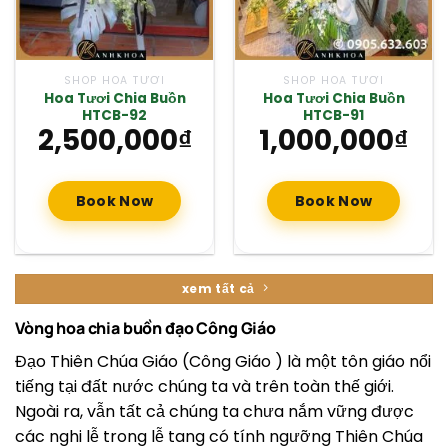
SHOP HOA TƯƠI
SHOP HOA TƯƠI
Hoa Tươi Chia Buồn
Hoa Tươi Chia Buồn
HTCB-92
HTCB-91
2,500,000
₫
1,000,000
₫
Book Now
Book Now
xem tất cả
Vòng hoa chia buồn đạo Công Giáo
Đạo Thiên Chúa Giáo (Công Giáo ) là một tôn giáo nổi
tiếng tại đất nước chúng ta và trên toàn thế giới.
Ngoài ra, vẫn tất cả chúng ta chưa nắm vững được
các nghi lễ trong lễ tang có tính ngưỡng Thiên Chúa