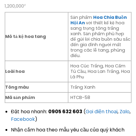
1,200,000
₫
Sản phẩm
Hoa Chia Buồn
Hội An
với thiết kế kệ hoa
sang trọng tông trắng
xanh. Sản phẩm phù hợp
Mô tả kệ hoa tang
để gửi lời chia buồn sâu sắc
đến gia đình người mất
trong các lễ tang, phúng
điếu.
Hoa Cúc Trắng, Hoa Cẩm
Loài hoa
Tú Cầu, Hoa Lan Trắng, Hoa
Lá Phụ
Tông màu
Trắng Xanh
Mã sản phẩm
HTCB-58
Đặt hoa nhanh:
0905 632 603
(
Gọi điện thoại
,
Zalo
,
Facebook
)
Nhận cắm hoa theo mẫu yêu cầu của quý khách