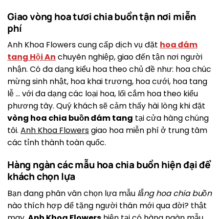
Giao vòng hoa tươi chia buồn tận nơi miễn
phí
Anh Khoa Flowers cung cấp dịch vụ đặt
hoa đám
tang Hội An
chuyên nghiệp, giao đến tận nơi người
nhận. Có đa dạng kiểu hoa theo chủ đề như: hoa chúc
mừng sinh nhật, hoa khai trương, hoa cưới, hoa tang
lễ … với đa dạng các loại hoa, lối cắm hoa theo kiểu
phương tây. Quý khách sẽ cảm thấy hài lòng khi đặt
vòng hoa chia buồn đám tang
tại cửa hàng chúng
tôi.
Anh Khoa Flowers
giao hoa miễn phí ở trung tâm
các tỉnh thành toàn quốc.
Hàng ngàn các mẫu hoa chia buồn hiện đại để
khách chọn lựa
Bạn đang phân vân chọn lựa mẫu
lẵng hoa chia buồn
nào thích hợp để tặng người thân mới qua đời? thật
may,
Anh Khoa Flowers
hiện tại có hàng ngàn mẫu