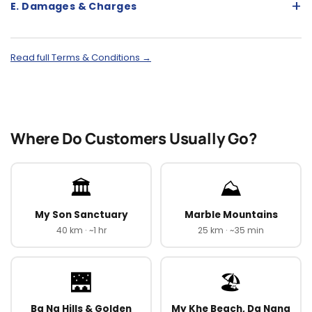
+
E. Damages & Charges
Read full Terms & Conditions →
Where Do Customers Usually Go?
🏛️
⛰️
My Son Sanctuary
Marble Mountains
40 km · ~1 hr
25 km · ~35 min
🌉
🏖️
Ba Na Hills & Golden
My Khe Beach, Da Nang