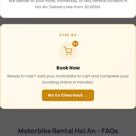
We deliver to your hotel, homestay, or any central location in
Hoi An. Delivery fee from 30,000đ.
STEP 04
04
Book Now
Ready to ride? Add your motorbike to cart and complete your
booking online in minutes.
Go to Checkout →
Motorbike Rental Hoi An – FAQs