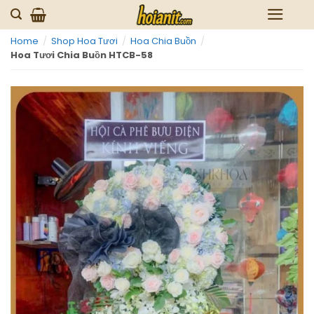
Skip
to
Home
/
Shop Hoa Tươi
/
Hoa Chia Buồn
/
content
Hoa Tươi Chia Buồn HTCB-58