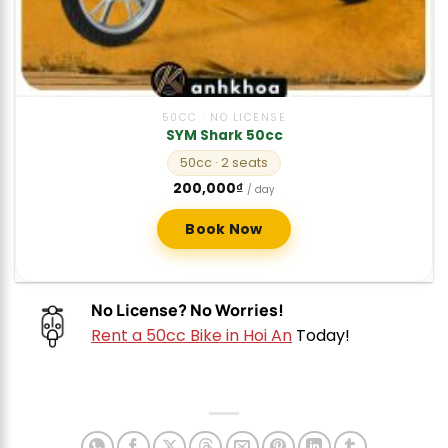
50CC · NO LICENSE
SYM Shark 50cc
50cc
· 2 seats
200,000
₫
/ day
Book Now
No License? No Worries!
Rent a 50cc Bike in Hoi An
Today!