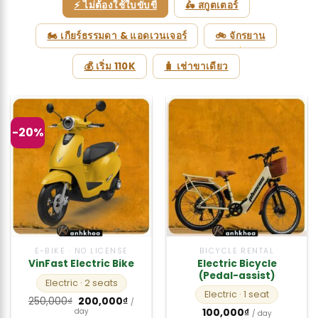
⚡ ไม่ต้องใช้ใบขับขี่
🛵 สกูตเตอร์
🏍 เกียร์ธรรมดา & แอดเวนเจอร์
🚲 จักรยาน
💰 เริ่ม 110K
🧳 เช่าขาเดียว
-20%
E-BIKE · NO LICENSE
BICYCLE RENTAL
Electric Bicycle
VinFast Electric Bike
(Pedal-assist)
Electric
· 2 seats
Electric
· 1 seat
Original
Current
250,000
₫
200,000
₫
/
price
price
100,000
₫
day
/ day