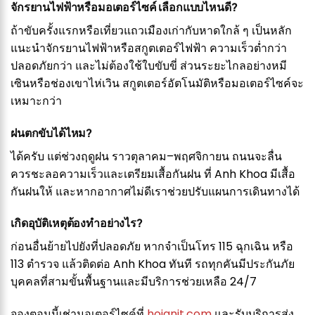
จักรยานไฟฟ้าหรือมอเตอร์ไซค์ เลือกแบบไหนดี?
ถ้าขับครั้งแรกหรือเที่ยวแถวเมืองเก่ากับหาดใกล้ ๆ เป็นหลัก
แนะนำจักรยานไฟฟ้าหรือสกูตเตอร์ไฟฟ้า ความเร็วต่ำกว่า
ปลอดภัยกว่า และไม่ต้องใช้ใบขับขี่ ส่วนระยะไกลอย่างหมี
เซินหรือช่องเขาไห่เวิน สกูตเตอร์อัตโนมัติหรือมอเตอร์ไซค์จะ
เหมาะกว่า
ฝนตกขับได้ไหม?
ได้ครับ แต่ช่วงฤดูฝน ราวตุลาคม–พฤศจิกายน ถนนจะลื่น
ควรชะลอความเร็วและเตรียมเสื้อกันฝน ที่ Anh Khoa มีเสื้อ
กันฝนให้ และหากอากาศไม่ดีเราช่วยปรับแผนการเดินทางได้
เกิดอุบัติเหตุต้องทำอย่างไร?
ก่อนอื่นย้ายไปยังที่ปลอดภัย หากจำเป็นโทร 115 ฉุกเฉิน หรือ
113 ตำรวจ แล้วติดต่อ Anh Khoa ทันที รถทุกคันมีประกันภัย
บุคคลที่สามขั้นพื้นฐานและมีบริการช่วยเหลือ 24/7
จองตอนนี้เช่ามอเตอร์ไซค์ที่
hoianit.com
และรับบริการส่ง