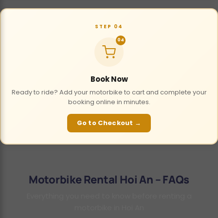
STEP 04
04
Book Now
Ready to ride? Add your motorbike to cart and complete your
booking online in minutes.
Go to Checkout →
Motorbike Rental Hoi An – FAQs
Everything you need to know before renting a
motorbike in Hoi An