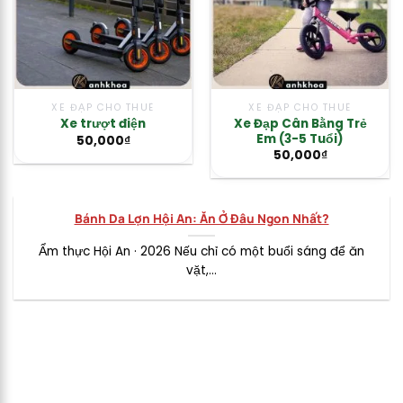
XE ĐẠP CHO THUÊ
XE ĐẠP CHO THUÊ
Xe Đạp Cân Bằng Trẻ
Xe trượt điện
Em (3-5 Tuổi)
50,000
₫
50,000
₫
Bánh Da Lợn Hội An: Ăn Ở Đâu Ngon Nhất?
Ẩm thực Hội An · 2026 Nếu chỉ có một buổi sáng để ăn
vặt,...