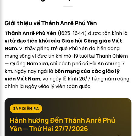
Giới thiệu về Thánh Anrê Phú Yên
Thánh Anrê Phú Yên
(1625–1644) được tôn kính là
vị tử đạo tiên khởi của Giáo hội Công giáo Việt
Nam
. Vị thầy giảng trẻ quê Phú Yên đã hiến dâng
mạng sống vì đức tin khi mới 19 tuổi tại Thanh Chiêm
— Quảng Nam xưa, chỉ cách phố cổ Hội An chừng 7
km. Ngày nay ngài là
bổn mạng của các giáo lý
viên Việt Nam
, và ngày lễ kính 26/7 hằng năm cũng
chính là Ngày Giáo lý viên toàn quốc.
SẮP DIỄN RA
Hành hương Đền Thánh Anrê Phú
Yên — Thứ Hai 27/7/2026