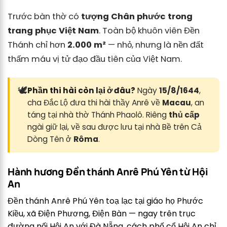
Trước bàn thờ có
tượng Chân phước trong
trang phục Việt Nam
. Toàn bộ khuôn viên Đền
Thánh chỉ hơn
2.000 m²
— nhỏ, nhưng là nền đất
thấm máu vị tử đạo đầu tiên của Việt Nam.
🕊️
Phần thi hài còn lại ở đâu?
Ngày
15/8/1644
,
cha Đắc Lộ đưa thi hài thầy Anrê về
Macau
, an
táng tại nhà thờ Thánh Phaolô. Riêng
thủ cấp
ngài giữ lại, về sau được lưu tại nhà Bề trên Cả
Dòng Tên ở
Rôma
.
Hành hương Đền thánh Anrê Phú Yên từ Hội
An
Đền thánh Anrê Phú Yên toạ lạc tại giáo họ Phước
Kiều, xã Điện Phương, Điện Bàn — ngay trên trục
đường nối Hội An với Đà Nẵng, cách phố cổ Hội An chỉ