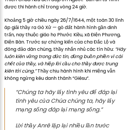
được thi hành chỉ trong vòng 24 giờ.
Khoảng 5 giờ chiều ngày 26/7/1644, một toán 30 lính
áp giải thầy ra Gò Xử — gò đất hành hình gần dinh
trấn, nay thuộc giáo họ Phước Kiều, xã Điện Phương,
Điện Bàn. Trước sự chứng kiến của cha Đắc Lộ và
đông đảo dân chúng, thầy nhắn nhủ các tín hữu:
“Hãy
luôn kiên vững trong đức tin, đừng buồn phiền vì cái
chết của thầy, và hiệp lời cầu cho thầy được trung
kiên tới cùng.”
Thầy chịu hành hình khi miệng vẫn
không ngừng kêu danh thánh “Giêsu”.
“Chúng ta hãy lấy tình yêu để đáp lại
tình yêu của Chúa chúng ta, hãy lấy
mạng sống đáp lại mạng sống.”
Lời thầy Anrê lặp lại nhiều lần trước