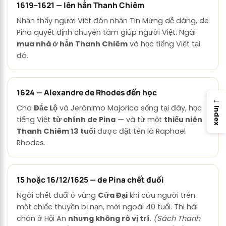
1619–1621 — lên hẳn Thanh Chiêm
Nhận thấy người Việt đón nhận Tin Mừng dễ dàng, de
Pina quyết định chuyên tâm giúp người Việt. Ngài
mua nhà ở hẳn Thanh Chiêm
và học tiếng Việt tại
đó.
1624 — Alexandre de Rhodes đến học
→
Cha
Đắc Lộ
và Jerónimo Majorica sống tại đây, học
Index
tiếng Việt
từ chính de Pina
— và từ một
thiếu niên
Thanh Chiêm 13 tuổi
được đặt tên là Raphael
Rhodes.
15 hoặc 16/12/1625 — de Pina chết đuối
Ngài chết đuối ở vùng
Cửa Đại
khi cứu người trên
một chiếc thuyền bị nạn, mới ngoài 40 tuổi. Thi hài
chôn ở Hội An
nhưng không rõ vị trí
.
(Sách Thanh