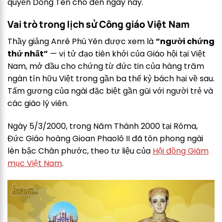
quyền Dòng Tên cho đến ngày nay.
Vai trò trong lịch sử Công giáo Việt Nam
Thầy giảng Anrê Phú Yên được xem là
“người chứng
thứ nhất”
— vị tử đạo tiên khởi của Giáo hội tại Việt
Nam, mở đầu cho chứng từ đức tin của hàng trăm
ngàn tín hữu Việt trong gần ba thế kỷ bách hại về sau.
Tấm gương của ngài đặc biệt gần gũi với người trẻ và
các giáo lý viên.
Ngày 5/3/2000, trong Năm Thánh 2000 tại Rôma,
Đức Giáo hoàng Gioan Phaolô II đã tôn phong ngài
lên bậc Chân phước, theo tư liệu của
Hội đồng Giám
mục Việt Nam
.