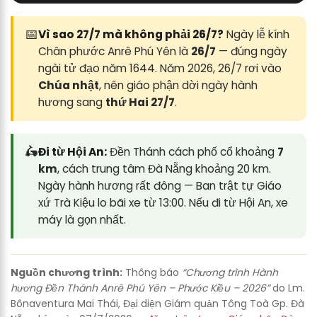
📅
Vì sao 27/7 mà không phải 26/7?
Ngày lễ kính
Chân phước Anrê Phú Yên là
26/7
— đúng ngày
ngài tử đạo năm 1644. Năm 2026, 26/7 rơi vào
Chúa nhật
, nên giáo phận dời ngày hành
hương sang
thứ Hai 27/7
.
🛵
Đi từ Hội An:
Đền Thánh cách phố cổ khoảng
7
km
, cách trung tâm Đà Nẵng khoảng 20 km.
Ngày hành hương rất đông — Ban trật tự Giáo
xứ Trà Kiệu lo bãi xe từ 13:00. Nếu đi từ Hội An, xe
máy là gọn nhất.
Nguồn chương trình:
Thông báo
“Chương trình Hành
hương Đền Thánh Anrê Phú Yên – Phước Kiều – 2026”
do Lm.
Bônaventura Mai Thái, Đại diện Giám quản Tông Toà Gp. Đà