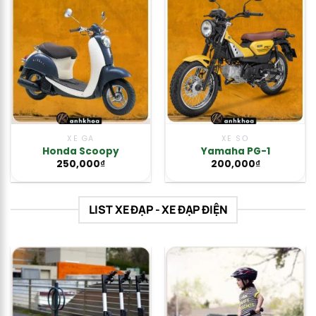
XE GA
XE SỐ
Honda Scoopy
Yamaha PG-1
250,000
₫
200,000
₫
LIST XE ĐẠP - XE ĐẠP ĐIỆN