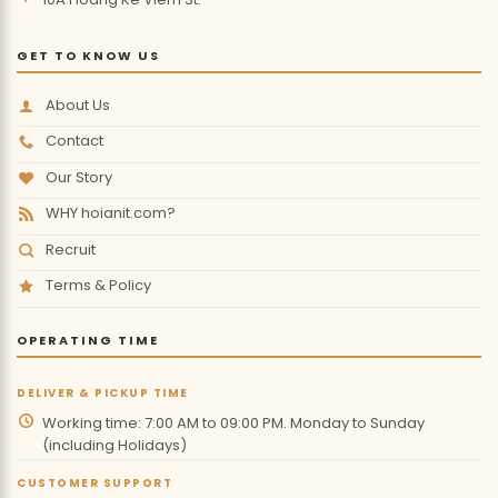
GET TO KNOW US
About Us
Contact
Our Story
WHY hoianit.com?
Recruit
Terms & Policy
OPERATING TIME
DELIVER & PICKUP TIME
Working time: 7:00 AM to 09:00 PM. Monday to Sunday
(including Holidays)
CUSTOMER SUPPORT