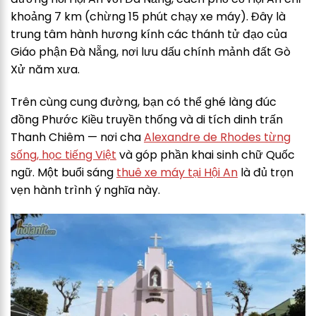
khoảng 7 km (chừng 15 phút chạy xe máy). Đây là
trung tâm hành hương kính các thánh tử đạo của
Giáo phận Đà Nẵng, nơi lưu dấu chính mảnh đất Gò
Xử năm xưa.
Trên cùng cung đường, bạn có thể ghé làng đúc
đồng Phước Kiều truyền thống và di tích dinh trấn
Thanh Chiêm — nơi cha
Alexandre de Rhodes từng
sống, học tiếng Việt
và góp phần khai sinh chữ Quốc
ngữ. Một buổi sáng
thuê xe máy tại Hội An
là đủ trọn
vẹn hành trình ý nghĩa này.