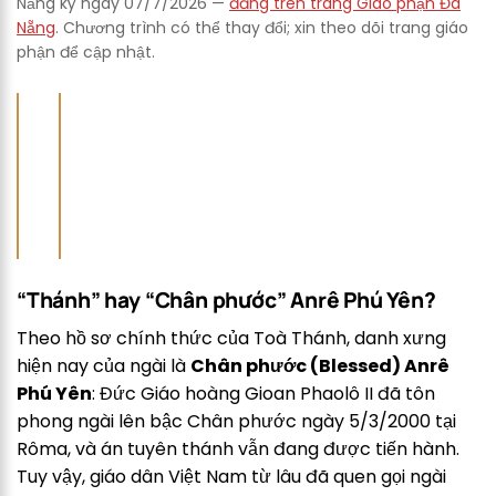
Nẵng ký ngày 07/7/2026 —
đăng trên trang Giáo phận Đà
Nẵng
. Chương trình có thể thay đổi; xin theo dõi trang giáo
phận để cập nhật.
“Thánh” hay “Chân phước” Anrê Phú Yên?
Theo hồ sơ chính thức của Toà Thánh, danh xưng
hiện nay của ngài là
Chân phước (Blessed) Anrê
Phú Yên
: Đức Giáo hoàng Gioan Phaolô II đã tôn
phong ngài lên bậc Chân phước ngày 5/3/2000 tại
Rôma, và án tuyên thánh vẫn đang được tiến hành.
Tuy vậy, giáo dân Việt Nam từ lâu đã quen gọi ngài