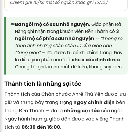
Chiêm ghi 16/12; một số nguồn khác ghi 15/12.)
⚰️
Ba ngôi mộ cổ sau nhà nguyện.
Giáo phận Đà
Nẵng ghi nhận trong khuôn viên Đền Thánh có
3
ngôi mộ cổ phía sau nhà nguyện
—
“không rõ
tông tích nhưng chắc chắn là của giáo dân
Công giáo”
— đã được tu bổ khi chỉnh trang. Đây
là điều giáo phận nói rõ là
chưa xác định được
.
Chúng tôi ghi lại như một dữ kiện, không suy diễn.
Thánh tích là những sợi tóc
Thánh tích của Chân phước Anrê Phú Yên được lưu
giữ và trưng bày trang trọng
ngay chính diện
bên
trong Đền Thánh — đó là
những sợi tóc
của ngài.
Ngày hành hương, giáo dân được vào viếng Thánh
tích từ
06:30 đến 16:00
.