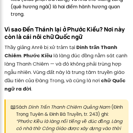
(quê hương ngài) là hai điểm hành hương quan
trọng.
Vì sao Đền Thánh lại ở Phước Kiều? Nơi này
còn là cái nôi chữ Quốc ngữ
Thầy giảng Anrê bị xử trảm tại
Dinh trấn Thanh
Chiêm
.
Phước Kiều
là làng đúc đồng nằm sát cạnh
làng Thanh Chiêm — và đó không phải trùng hợp
ngẫu nhiên. Vùng đất này là trung tâm truyền giáo
đầu tiên của Đàng Trong, và cũng là nơi
chữ Quốc
ngữ ra đời
.
📖
Sách
Dinh Trấn Thanh Chiêm Quảng Nam
(Đinh
Trọng Tuyên & Đinh Bá Truyền, tr. 243) ghi:
“Phước Kiều là làng nổi tiếng về đúc đồng. Làng
có nhà thờ Công Giáo được xây dựng vào thời