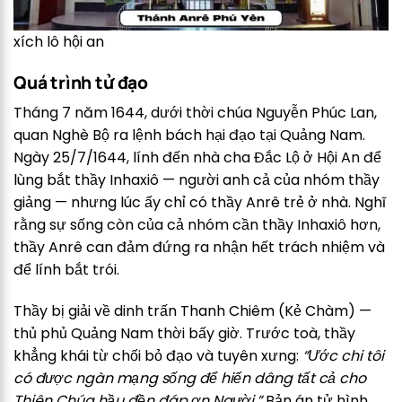
xích lô hội an
Quá trình tử đạo
Tháng 7 năm 1644, dưới thời chúa Nguyễn Phúc Lan,
quan Nghè Bộ ra lệnh bách hại đạo tại Quảng Nam.
Ngày 25/7/1644, lính đến nhà cha Đắc Lộ ở Hội An để
lùng bắt thầy Inhaxiô — người anh cả của nhóm thầy
giảng — nhưng lúc ấy chỉ có thầy Anrê trẻ ở nhà. Nghĩ
rằng sự sống còn của cả nhóm cần thầy Inhaxiô hơn,
thầy Anrê can đảm đứng ra nhận hết trách nhiệm và
để lính bắt trói.
Thầy bị giải về dinh trấn Thanh Chiêm (Kẻ Chàm) —
thủ phủ Quảng Nam thời bấy giờ. Trước toà, thầy
khẳng khái từ chối bỏ đạo và tuyên xưng:
“Ước chi tôi
có được ngàn mạng sống để hiến dâng tất cả cho
Thiên Chúa hầu đền đáp ơn Người.”
Bản án tử hình