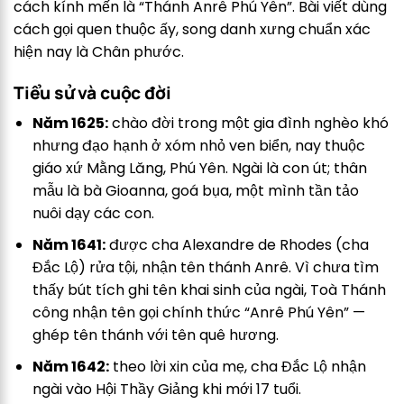
cách kính mến là “Thánh Anrê Phú Yên”. Bài viết dùng
cách gọi quen thuộc ấy, song danh xưng chuẩn xác
hiện nay là Chân phước.
Tiểu sử và cuộc đời
Năm 1625:
chào đời trong một gia đình nghèo khó
nhưng đạo hạnh ở xóm nhỏ ven biển, nay thuộc
giáo xứ Mằng Lăng, Phú Yên. Ngài là con út; thân
mẫu là bà Gioanna, goá bụa, một mình tần tảo
nuôi dạy các con.
Năm 1641:
được cha Alexandre de Rhodes (cha
Đắc Lộ) rửa tội, nhận tên thánh Anrê. Vì chưa tìm
thấy bút tích ghi tên khai sinh của ngài, Toà Thánh
công nhận tên gọi chính thức “Anrê Phú Yên” —
ghép tên thánh với tên quê hương.
Năm 1642:
theo lời xin của mẹ, cha Đắc Lộ nhận
ngài vào Hội Thầy Giảng khi mới 17 tuổi.