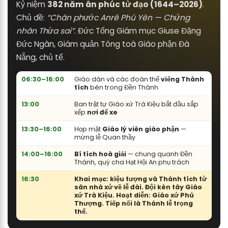
Kỷ niệm
382 năm ân phúc tử đạo (1644–2026)
.
Chủ đề:
“Chân phước Anrê Phú Yên — Chứng
nhân Thừa sai”
. Đức Tổng Giám mục Giuse Đặng
Đức Ngân, Giám quản Tông toà Giáo phận Đà
Nẵng, chủ tế.
06:30–16:00
Giáo dân và các đoàn thể
viếng Thánh
tích
bên trong Đền Thánh
13:00
Ban trật tự Giáo xứ Trà Kiệu bắt đầu sắp
xếp
nơi để xe
13:30–16:00
Họp mặt
Giáo lý viên giáo phận
—
mừng lễ Quan thầy
14:00–16:00
Bí tích hoà giải
— chung quanh Đền
Thánh, quý cha Hạt Hội An phụ trách
16:30
Khai mạc:
kiệu tượng và Thánh tích từ
sân nhà xứ về lễ đài. Đội kèn tây Giáo
xứ Trà Kiệu. Hoạt diễn: Giáo xứ Phú
Thượng. Tiếp nối là
Thánh lễ trọng
thể
.