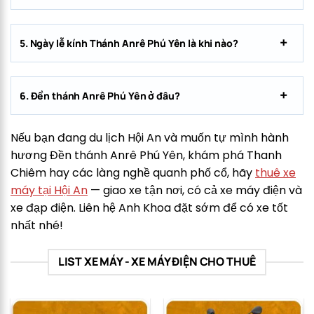
5. Ngày lễ kính Thánh Anrê Phú Yên là khi nào?
6. Đền thánh Anrê Phú Yên ở đâu?
Nếu bạn đang du lịch Hội An và muốn tự mình hành
hương Đền thánh Anrê Phú Yên, khám phá Thanh
Chiêm hay các làng nghề quanh phố cổ, hãy
thuê xe
máy tại Hội An
— giao xe tận nơi, có cả xe máy điện và
xe đạp điện. Liên hệ Anh Khoa đặt sớm để có xe tốt
nhất nhé!
LIST XE MÁY - XE MÁY ĐIỆN CHO THUÊ