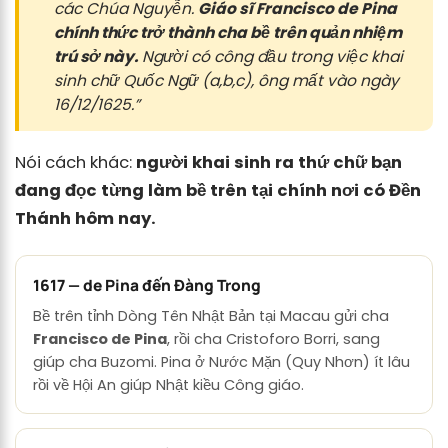
các Chúa Nguyễn.
Giáo sĩ Francisco de Pina
chính thức trở thành cha bề trên quản nhiệm
trú sở này.
Người có công đầu trong việc khai
sinh chữ Quốc Ngữ (a,b,c), ông mất vào ngày
16/12/1625.”
Nói cách khác:
người khai sinh ra thứ chữ bạn
đang đọc từng làm bề trên tại chính nơi có Đền
Thánh hôm nay.
1617 — de Pina đến Đàng Trong
Bề trên tỉnh Dòng Tên Nhật Bản tại Macau gửi cha
Francisco de Pina
, rồi cha Cristoforo Borri, sang
giúp cha Buzomi. Pina ở Nước Mặn (Quy Nhơn) ít lâu
rồi về Hội An giúp Nhật kiều Công giáo.