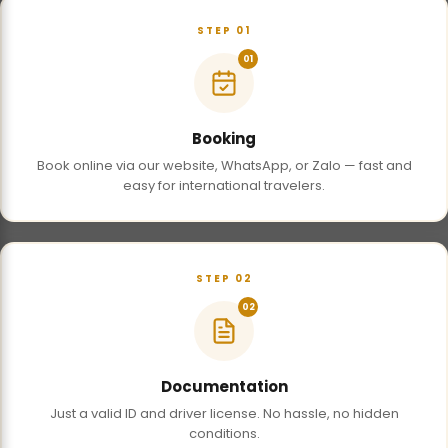
STEP 01
01
Booking
Book online via our website, WhatsApp, or Zalo — fast and
easy for international travelers.
STEP 02
02
Documentation
Just a valid ID and driver license. No hassle, no hidden
conditions.