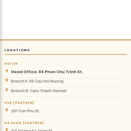
LOCATIONS
HOI AN
Head Office: 84 Phan Chu Trinh St.
Branch II: 08 Cau Hoi Muong
Branch III: Cam Thanh Hamlet
HUE (PARTNER)
201 Tran Phu St.
DA NANG (PARTNER):
10A Hoang Ke Viem St.