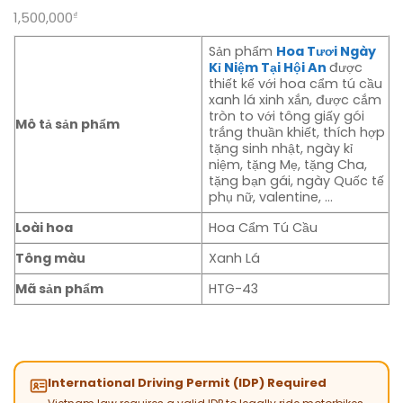
1,500,000
₫
Sản phẩm
Hoa Tươi Ngày
Kỉ Niệm Tại Hội An
được
thiết kế với hoa cẩm tú cầu
xanh lá xinh xắn, được cắm
tròn to với tông giấy gói
Mô tả sản phẩm
trắng thuần khiết, thích hợp
tặng sinh nhật, ngày kỉ
niệm, tặng Mẹ, tặng Cha,
tặng bạn gái, ngày Quốc tế
phụ nữ, valentine, …
Loài hoa
Hoa Cẩm Tú Cầu
Tông màu
Xanh Lá
Mã sản phẩm
HTG-43
International Driving Permit (IDP) Required