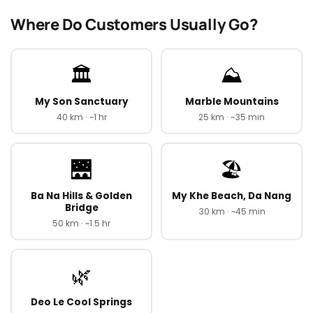
Where Do Customers Usually Go?
🏛️
⛰️
My Son Sanctuary
Marble Mountains
40 km · ~1 hr
25 km · ~35 min
🌉
🏖️
Ba Na Hills & Golden
My Khe Beach, Da Nang
Bridge
30 km · ~45 min
50 km · ~1.5 hr
🌿
Deo Le Cool Springs