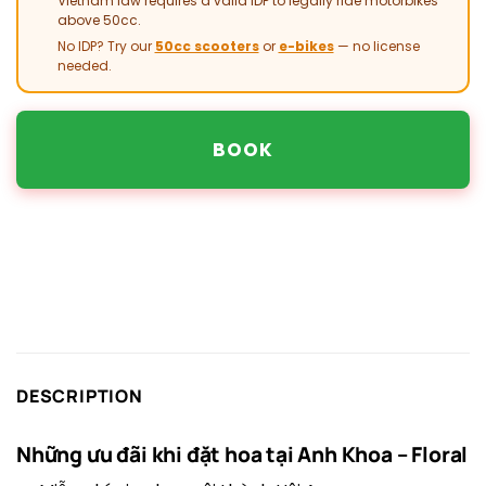
Vietnam law requires a valid IDP to legally ride motorbikes
above 50cc.
No IDP? Try our
50cc scooters
or
e-bikes
— no license
needed.
BOOK
DESCRIPTION
Những ưu đãi khi đặt hoa tại
Anh Khoa – Floral