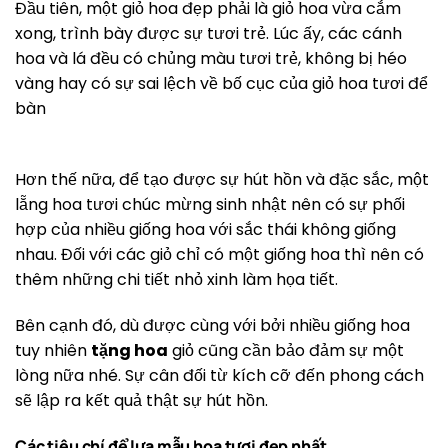
Đầu tiên, một giỏ hoa đẹp phải là giỏ hoa vừa cắm
xong, trình bày được sự tươi trẻ. Lúc ấy, các cánh
hoa và lá đều có chủng màu tươi trẻ, không bị héo
vàng hay có sự sai lệch về bố cục của giỏ hoa tươi để
bàn
Hơn thế nữa, để tạo được sự hút hồn và đặc sắc, một
lẵng hoa tươi chúc mừng sinh nhật nên có sự phối
hợp của nhiều giống hoa với sắc thái không giống
nhau. Đối với các giỏ chỉ có một giống hoa thì nên có
thêm những chi tiết nhỏ xinh làm họa tiết.
Bên cạnh đó, dù được cùng với bởi nhiều giống hoa
tuy nhiên
tặng hoa
giỏ cũng cần bảo đảm sự một
lòng nữa nhé. Sự cân đối từ kích cỡ đến phong cách
sẽ lập ra kết quả thật sự hút hồn.
Các tiêu chí để lựa mẫu hoa tươi đẹp nhất