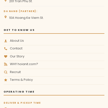
201 Tran Phu St.
DA NANG (PARTNER):
10A Hoang Ke Viem St.
GET TO KNOW US
About Us
Contact
Our Story
WHY hoianit.com?
Recruit
Terms & Policy
OPERATING TIME
DELIVER & PICKUP TIME