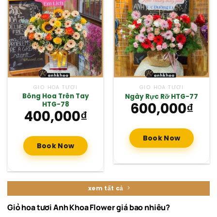
GIỎ HOA TƯƠI
GIỎ HOA TƯƠI
Bông Hoa Trên Tay
Ngày Rực Rỡ HTG-77
600,000
₫
HTG-78
400,000
₫
Book Now
Book Now
xem tất cả
Giỏ hoa tươi Anh Khoa Flower giá bao nhiêu?