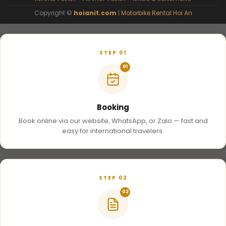
Copyright ©
hoianit.com
|
Motorbike Rental Hoi An
STEP 01
01
Booking
Book online via our website, WhatsApp, or Zalo — fast and
easy for international travelers.
STEP 02
02