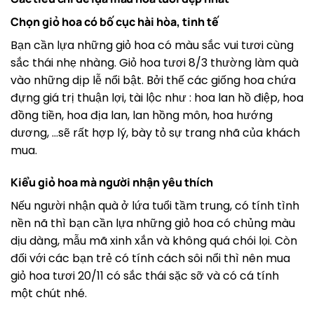
Chọn giỏ hoa có bố cục hài hòa, tinh tế
Bạn cần lựa những giỏ hoa có màu sắc vui tươi cùng
sắc thái nhẹ nhàng. Giỏ hoa tươi 8/3 thường làm quà
vào những dịp lễ nổi bật. Bởi thế các giống hoa chứa
đựng giá trị thuận lợi, tài lộc như : hoa lan hồ điệp, hoa
đồng tiền, hoa địa lan, lan hồng môn, hoa hướng
dương, …sẽ rất hợp lý, bày tỏ sự trang nhã của khách
mua.
Kiểu giỏ hoa mà người nhận yêu thích
Nếu người nhận quà ở lứa tuổi tầm trung, có tính tình
nền nã thì bạn cần lựa những giỏ hoa có chủng màu
dịu dàng, mẫu mã xinh xắn và không quá chói lọi. Còn
đối với các bạn trẻ có tính cách sôi nổi thì nên mua
giỏ hoa tươi 20/11 có sắc thái sặc sỡ và có cá tính
một chút nhé.