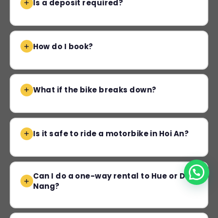
Is a deposit required?
How do I book?
What if the bike breaks down?
Is it safe to ride a motorbike in Hoi An?
Can I do a one-way rental to Hue or Da
Nang?