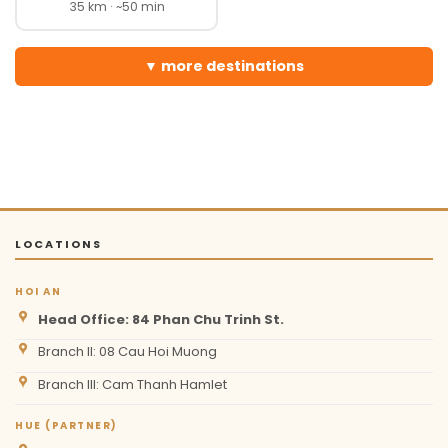
35 km · ~50 min
more destinations
LOCATIONS
HOI AN
Head Office: 84 Phan Chu Trinh St.
Branch II: 08 Cau Hoi Muong
Branch III: Cam Thanh Hamlet
HUE (PARTNER)