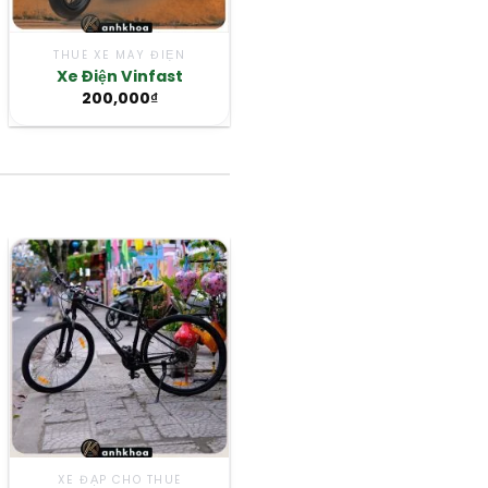
THUÊ XE MÁY ĐIỆN
THUÊ XE MÁY
Xe Điện Vinfast
Jupiter
200,000
₫
120,000
₫
XE ĐẠP CHO THUÊ
XE ĐẠP CHO THUÊ