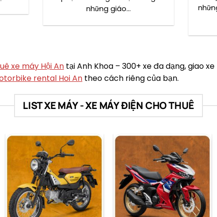
nhữn
những giáo…
uê xe máy Hội An
tại Anh Khoa – 300+ xe đa dạng, giao xe
torbike rental Hoi An
theo cách riêng của bạn.
LIST XE MÁY - XE MÁY ĐIỆN CHO THUÊ