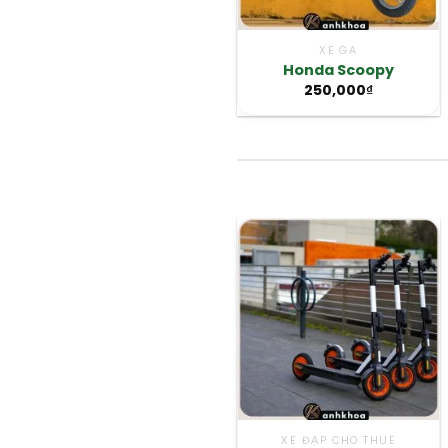
XE GA
Honda Scoopy
250,000
₫
XE ĐẠP CHO THUÊ