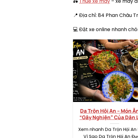
🛵
Thuê xe máy
– xe máy đi
📍 Địa chỉ: 84 Phan Châu Tr
💻 Đặt xe online nhanh chó
Da Trộn Hội An – Món Ă
“Gây Nghiện” Của Dân 
Xem nhanh Da Trộn Hội An 
Vì Sao Da Trộn Hội An Đ