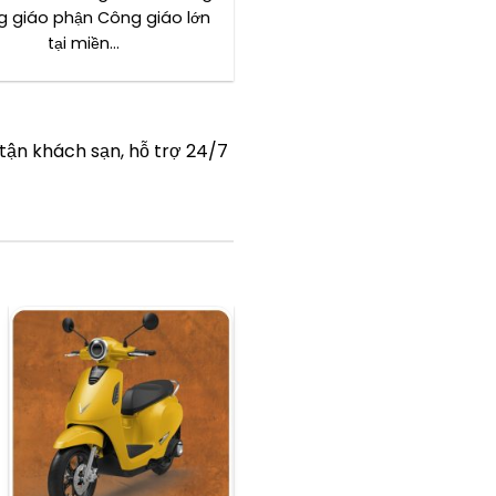
g giáo phận Công giáo lớn
Hương,…
tại miền…
 tận khách sạn, hỗ trợ 24/7