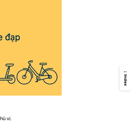
→
Index
hú vị.