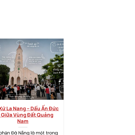
Xứ La Nang – Dấu Ấn Đức
Nhà Thờ Phú Hương GP
n Giữa Vùng Đất Quảng
Nẵng | Lịch Sử & Giờ
Nam
Nhà Thờ Phú Hương Ở Đâ
phận Đà Nẵng là một trong
thờ Phú Hương thuộc Giáo