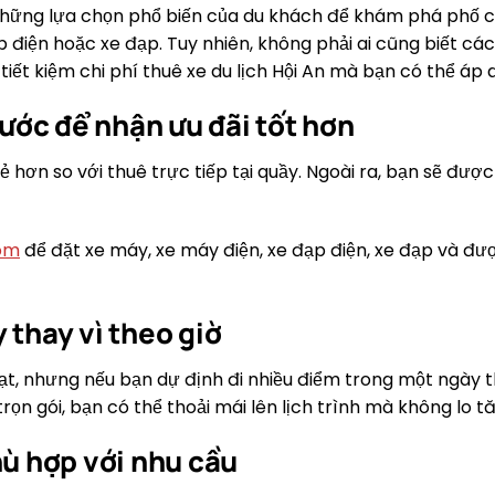
những lựa chọn phổ biến của du khách để khám phá phố cổ
p điện hoặc xe đạp. Tuy nhiên, không phải ai cũng biết các
tiết kiệm chi phí thuê xe du lịch Hội An mà bạn có thể áp
trước để nhận ưu đãi tốt hơn
 hơn so với thuê trực tiếp tại quầy. Ngoài ra, bạn sẽ được
com
để đặt xe máy, xe máy điện, xe đạp điện, xe đạp và đượ
 thay vì theo giờ
oạt, nhưng nếu bạn dự định đi nhiều điểm trong một ngày th
 trọn gói, bạn có thể thoải mái lên lịch trình mà không lo t
hù hợp với nhu cầu