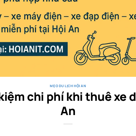
MẸO DU LỊCH HỘI AN
kiệm chi phí khi thuê xe d
An