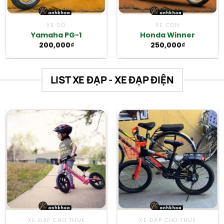
XE SỐ
XE CÔN
Yamaha PG-1
Honda Winner
200,000
₫
250,000
₫
LIST XE ĐẠP - XE ĐẠP ĐIỆN
XE ĐẠP CHO THUÊ
XE ĐẠP CHO THUÊ