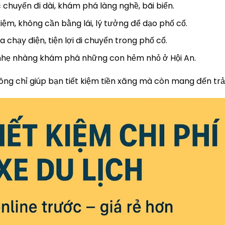
chuyến đi dài, khám phá làng nghề, bãi biển.
kiệm, không cần bằng lái, lý tưởng để dạo phố cổ.
 chạy điện, tiện lợi di chuyển trong phố cổ.
 nhẹ nhàng khám phá những con hẻm nhỏ ở Hội An.
ng chỉ giúp bạn tiết kiệm tiền xăng mà còn mang đến trả