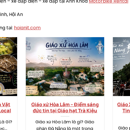
ện – xe đạp điện – xe đạp tại Anh Khoa
Motorbike Rental
inh, Hội An
ng tại:
hoianit.com
n Vặt
Giáo xứ Hòa Lâm – Điểm sáng
Giáo 
Local
đức tin tại Giáo hạt Trà Kiệu
Ti
Là Gì?
Giáo xứ Hòa Lâm là gì? Giáo
Giáo 
ược…
phận Đà Nẵng là một trong