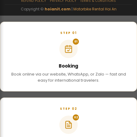
REFUND POLICY
PRIVACY POLICY
TERMS & CONDITIONS
Copyright ©
hoianit.com
|
Motorbike Rental Hoi An
STEP 01
01
Booking
Book online via our website, WhatsApp, or Zalo — fast and
easy for international travelers.
STEP 02
02