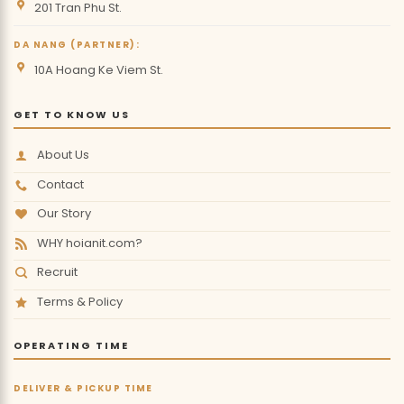
201 Tran Phu St.
DA NANG (PARTNER):
10A Hoang Ke Viem St.
GET TO KNOW US
About Us
Contact
Our Story
WHY hoianit.com?
Recruit
Terms & Policy
OPERATING TIME
DELIVER & PICKUP TIME