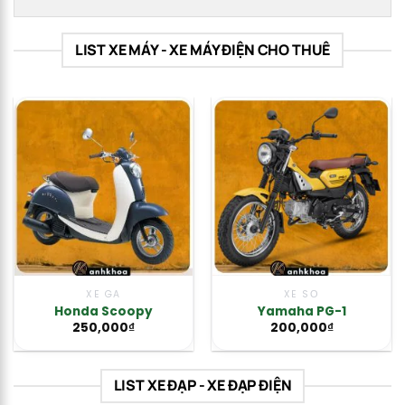
LIST XE MÁY - XE MÁY ĐIỆN CHO THUÊ
XE GA
XE SỐ
Honda Scoopy
Yamaha PG-1
250,000
₫
200,000
₫
LIST XE ĐẠP - XE ĐẠP ĐIỆN