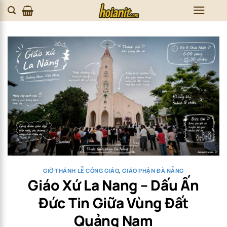
Skip
to
content
GIỜ THÁNH LỄ CÔNG GIÁO
,
GIÁO PHẬN ĐÀ NẴNG
Giáo Xứ La Nang – Dấu Ấn
Đức Tin Giữa Vùng Đất
Quảng Nam