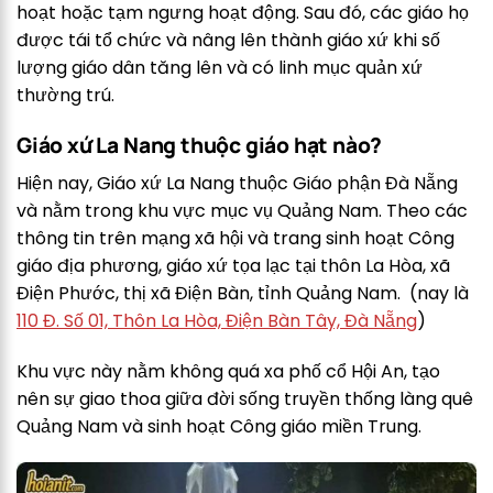
hoạt hoặc tạm ngưng hoạt động. Sau đó, các giáo họ
được tái tổ chức và nâng lên thành giáo xứ khi số
lượng giáo dân tăng lên và có linh mục quản xứ
thường trú.
Giáo xứ La Nang thuộc giáo hạt nào?
Hiện nay, Giáo xứ La Nang thuộc Giáo phận Đà Nẵng
và nằm trong khu vực mục vụ Quảng Nam. Theo các
thông tin trên mạng xã hội và trang sinh hoạt Công
giáo địa phương, giáo xứ tọa lạc tại thôn La Hòa, xã
Điện Phước, thị xã Điện Bàn, tỉnh Quảng Nam. (nay là
110 Đ. Số 01, Thôn La Hòa, Điện Bàn Tây, Đà Nẵng
)
Khu vực này nằm không quá xa phố cổ Hội An, tạo
nên sự giao thoa giữa đời sống truyền thống làng quê
Quảng Nam và sinh hoạt Công giáo miền Trung.