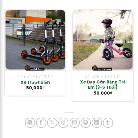
XE ĐẠP CHO THUÊ
XE ĐẠP CHO THUÊ
Xe Đạp Cân Bằng Trẻ
Xe trượt điện
Em (3-5 Tuổi)
50,000
₫
50,000
₫