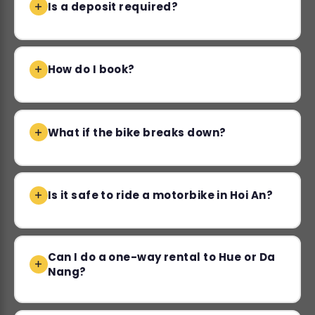
Is a deposit required?
How do I book?
What if the bike breaks down?
Is it safe to ride a motorbike in Hoi An?
Can I do a one-way rental to Hue or Da
Nang?