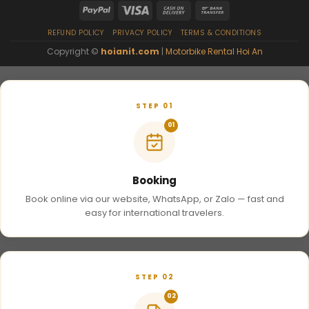
REFUND POLICY
PRIVACY POLICY
TERMS & CONDITIONS
Copyright ©
hoianit.com
|
Motorbike Rental Hoi An
STEP 01
01
Booking
Book online via our website, WhatsApp, or Zalo — fast and
easy for international travelers.
STEP 02
02