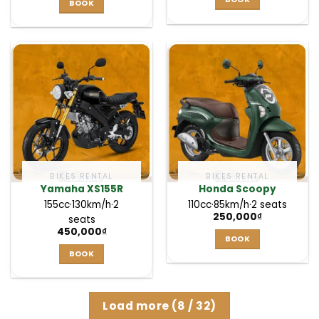
BOOK
BIKES RENTAL
BIKES RENTAL
Yamaha XS155R
Honda Scoopy
155cc
·
130km/h
·
2
110cc
·
85km/h
·
2 seats
250,000
₫
seats
450,000
₫
BOOK
BOOK
Load more
(
8
/ 32)