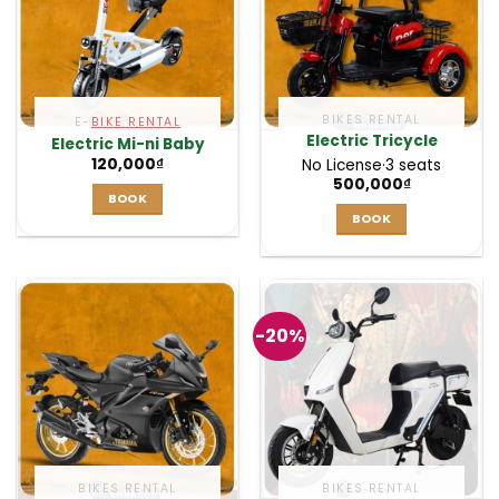
BIKES RENTAL
E-
BIKE RENTAL
Electric Tricycle
Electric Mi-ni Baby
120,000
₫
No License
·
3 seats
500,000
₫
BOOK
BOOK
-20%
BIKES RENTAL
BIKES RENTAL