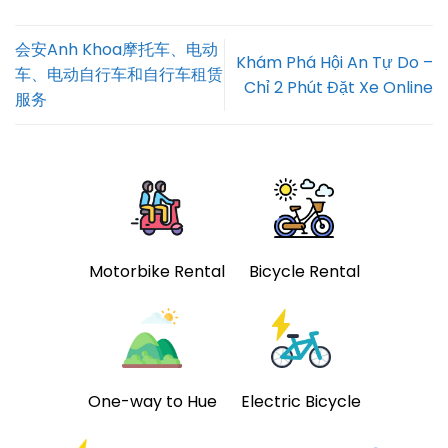
会安Anh Khoa摩托车、电动
Khám Phá Hội An Tự Do –
车、电动自行车和自行车租赁
Chỉ 2 Phút Đặt Xe Online
服务
Motorbike Rental
Bicycle Rental
One-way to Hue
Electric Bicycle