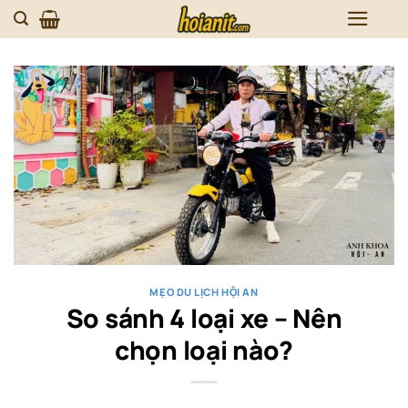
Skip
to
content
MẸO DU LỊCH HỘI AN
So sánh 4 loại xe – Nên
chọn loại nào?