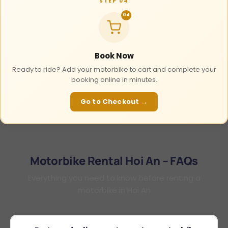
STEP 04
04
Book Now
Ready to ride? Add your motorbike to cart and complete your
booking online in minutes.
Go to Checkout →
Motorbike Rental Hoi An – FAQs
Everything you need to know before renting a
motorbike in Hoi An