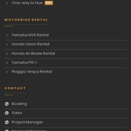
One-way to Hue
MOTORBIKE RENTAL
Yamaha NVX Rental
Honda Vision Rental
Honda Air Blade Rental
Yamaha PG-1
Piaggio Vespa Rental
CONTACT
Booking
Sales
Project Manager