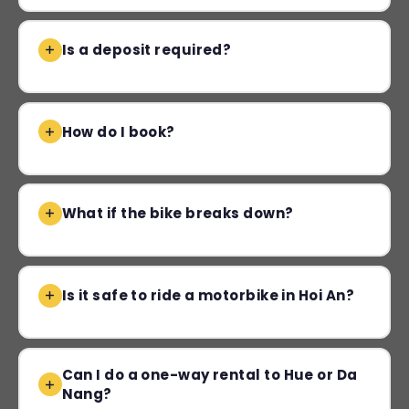
Is a deposit required?
How do I book?
What if the bike breaks down?
Is it safe to ride a motorbike in Hoi An?
Can I do a one-way rental to Hue or Da
Nang?