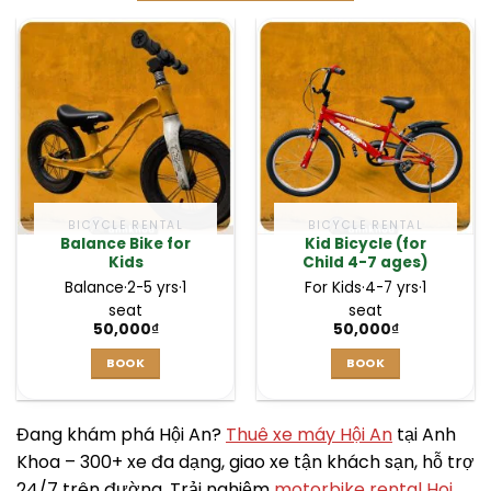
BICYCLE RENTAL
BICYCLE RENTAL
Balance Bike for
Kid Bicycle (for
Kids
Child 4-7 ages)
Balance
·
2-5 yrs
·
1
For Kids
·
4-7 yrs
·
1
seat
seat
50,000
₫
50,000
₫
BOOK
BOOK
Đang khám phá Hội An?
Thuê xe máy Hội An
tại Anh
Khoa – 300+ xe đa dạng, giao xe tận khách sạn, hỗ trợ
24/7 trên đường. Trải nghiệm
motorbike rental Hoi