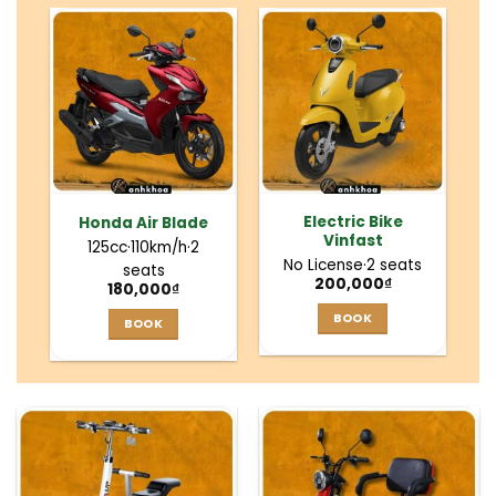
Electric Bike
Honda Air Blade
Vinfast
125cc
·
110km/h
·
2
No License
·
2 seats
seats
200,000
₫
180,000
₫
BOOK
BOOK