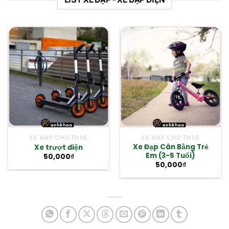
XE ĐẠP CHO THUÊ
XE ĐẠP CHO THUÊ
Xe Đạp Cân Bằng Trẻ
Xe trượt điện
Em (3-5 Tuổi)
50,000
₫
50,000
₫