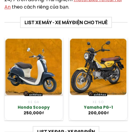
An
theo cách riêng của bạn.
LIST XE MÁY - XE MÁY ĐIỆN CHO THUÊ
XE GA
XE SỐ
Honda Scoopy
Yamaha PG-1
250,000
₫
200,000
₫
LIST XE ĐẠP - XE ĐẠP ĐIỆN