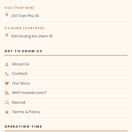
HUE (PARTNER)
201 Tran Phu St.
DA NANG (PARTNER):
10A Hoang Ke Viem St.
GET TO KNOW US
About Us
Contact
Our Story
WHY hoianit.com?
Recruit
Terms & Policy
OPERATING TIME