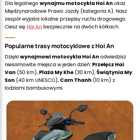
Dla legalnego
wynajmu motocykla Hoi An
okaż
Międzynarodowe Prawo Jazdy (kategoria A). Nasz
zespół wyjaśni lokalne przepisy ruchu drogowego.
Ciesz się
Hoi An
bezpiecznie na dwóch kółkach.
Popularne trasy motocyklowe z Hoi An
Dzięki
wynajmowi motocykla Hoi An
odwiedzisz
niesamowite miejsca w jeden dzień:
Przełęcz Hai
Van
(50 km),
Plaża My Khe
(30 km),
Świątynia My
Son
(40 km UNESCO),
Cam Thanh
(10 km) z
łodziami bambusowymi.