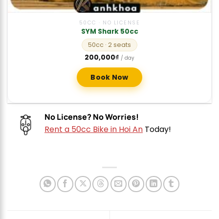
50CC · NO LICENSE
SYM Shark 50cc
50cc
· 2 seats
200,000
₫
/ day
Book Now
No License? No Worries!
Rent a 50cc Bike in Hoi An
Today!