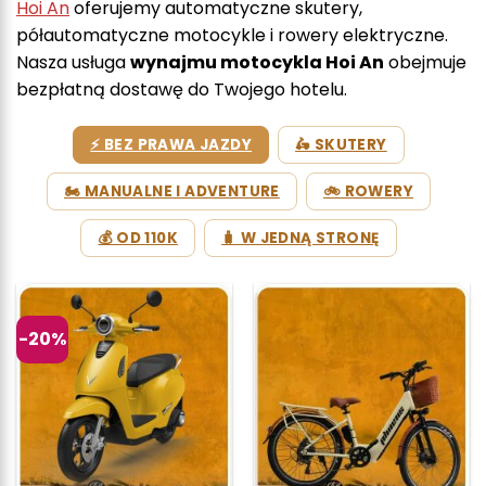
Hoi An
oferujemy automatyczne skutery,
półautomatyczne motocykle i rowery elektryczne.
Nasza usługa
wynajmu motocykla Hoi An
obejmuje
bezpłatną dostawę do Twojego hotelu.
⚡ BEZ PRAWA JAZDY
🛵 SKUTERY
🏍 MANUALNE I ADVENTURE
🚲 ROWERY
💰 OD 110K
🧳 W JEDNĄ STRONĘ
-20%