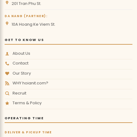
201 Tran Phu St.
DA NANG (PARTNER):
10A Hoang Ke Viem St.
GET TO KNOW US
About Us
Contact
Our Story
WHY hoianit.com?
Recruit
Terms & Policy
OPERATING TIME
DELIVER & PICKUP TIME