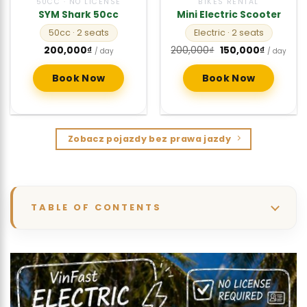
50CC · NO LICENSE
BIKES RENTAL
SYM Shark 50cc
Mini Electric Scooter
50cc
· 2 seats
Electric
· 2 seats
Original
Current
200,000
₫
200,000
₫
150,000
₫
/ day
/ day
price
price
was:
is:
200,000₫.
150,000₫.
Book Now
Book Now
Zobacz pojazdy bez prawa jazdy
TABLE OF CONTENTS