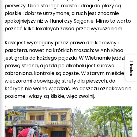
pierwszy. Ulice starego miasta i drogi do plaży są
płaskie i dobrze utrzymane, a ruch jest znacznie
spokojniejszy niż w Hanoi czy Sajgonie. Mimo to warto
poznać kilka lokalnych zasad przed wyruszeniem.
Kask jest wymagany przez prawo dla kierowcy i
pasażera, nawet na krótkich trasach; w Anh Khoa
jest gratis do każdego pojazdu. W Wietnamie jeździ się
→
prawą stroną, a jazda po alkoholu jest surowo
Index
zabroniona, kontrole są częste. W starym mieście
wieczorami obowiązują strefy dla pieszych, do
których nie wolno wjeżdżać. Po deszczu oznakowanie
poziome i włazy są śliskie, więc zwolnij.