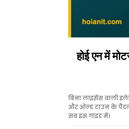
होई एन में म
बिना लाइसेंस वाली इले
और ओल्ड टाउन के पैदल क
सब इस गाइड में।