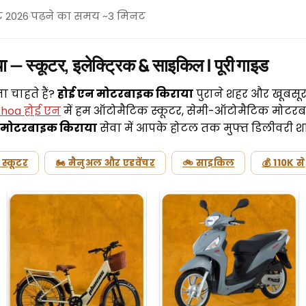
ट 2026
·
पढ़ने का समय ~3 मिनट
 — स्कूटर, इलेक्ट्रिक & साइकिल | पूरी गाइड
ा चाहते हैं?
होई एन मोटरबाइक किराया
पुराने शहर और खूबसूर
Khoa होई एन
में हम ऑटोमैटिक स्कूटर, सेमी-ऑटोमैटिक मोटर
 मोटरबाइक किराया
सेवा में आपके होटल तक मुफ्त डिलीवरी श
 स्कूटर
🏍 मैनुअल और एडवेंचर
🚲 साइकिल
💰 110K से