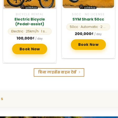
BICYCLE RENTAL
50CC · NO LICENSE
Electric Bicycle
SYM Shark 50cc
(Pedal-assist)
50cc
· Automatic
· 2 seats
Electric
· 25km/h
· 1 seat
nt
200,000
₫
/ day
100,000
₫
/ day
0₫.
Book Now
Book Now
बिना लाइसेंस वाहन देखें
TS