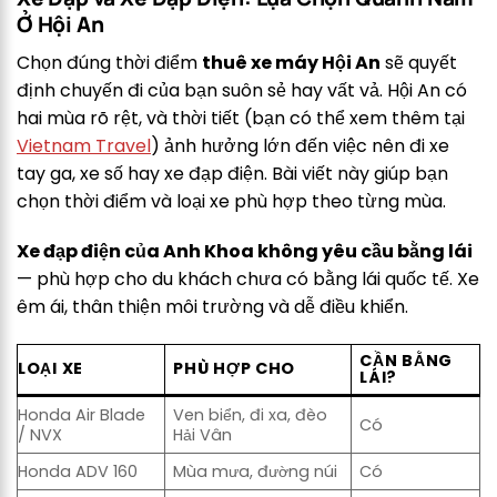
Ở Hội An
Chọn đúng thời điểm
thuê xe máy Hội An
sẽ quyết
định chuyến đi của bạn suôn sẻ hay vất vả. Hội An có
hai mùa rõ rệt, và thời tiết (bạn có thể xem thêm tại
Vietnam Travel
) ảnh hưởng lớn đến việc nên đi xe
tay ga, xe số hay xe đạp điện. Bài viết này giúp bạn
chọn thời điểm và loại xe phù hợp theo từng mùa.
Xe đạp điện của Anh Khoa không yêu cầu bằng lái
— phù hợp cho du khách chưa có bằng lái quốc tế. Xe
êm ái, thân thiện môi trường và dễ điều khiển.
CẦN BẰNG
LOẠI XE
PHÙ HỢP CHO
LÁI?
Honda Air Blade
Ven biển, đi xa, đèo
Có
/ NVX
Hải Vân
Honda ADV 160
Mùa mưa, đường núi
Có