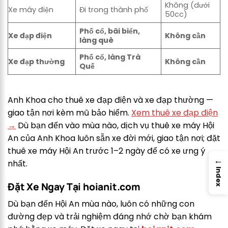
Không (dưới
Xe máy điện
Đi trong thành phố
50cc)
Phố cổ, bãi biển,
Xe đạp điện
Không cần
làng quê
Phố cổ, làng Trà
Xe đạp thường
Không cần
Quế
Anh Khoa cho thuê xe đạp điện và xe đạp thường —
giao tận nơi kèm mũ bảo hiểm.
Xem thuê xe đạp điện
→
Dù bạn đến vào mùa nào, dịch vụ thuê xe máy Hội
An của Anh Khoa luôn sẵn xe đời mới, giao tận nơi; đặt
thuê xe máy Hội An trước 1–2 ngày để có xe ưng ý
→
nhất.
Index
Đặt Xe Ngay Tại hoianit.com
Dù bạn đến Hội An mùa nào, luôn có những con
đường đẹp và trải nghiệm đáng nhớ chờ bạn khám