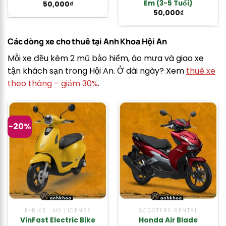
Em (3-5 Tuổi)
50,000
₫
50,000
₫
Các dòng xe cho thuê tại Anh Khoa Hội An
Mỗi xe đều kèm 2 mũ bảo hiểm, áo mưa và giao xe
tận khách sạn trong Hội An. Ở dài ngày? Xem
thuê xe
theo tháng – giảm 30%
.
-20%
E-BIKE · NO LICENSE
SCOOTERS RENTAL
VinFast Electric Bike
Honda Air Blade