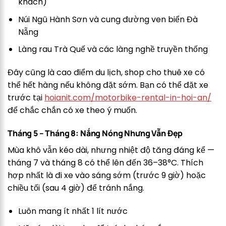
khách)
Núi Ngũ Hành Sơn và cung đường ven biển Đà
Nẵng
Làng rau Trà Quế và các làng nghề truyền thống
Đây cũng là cao điểm du lịch, shop cho thuê xe có
thể hết hàng nếu không đặt sớm. Bạn có thể đặt xe
trước tại
hoianit.com/motorbike-rental-in-hoi-an/
để chắc chắn có xe theo ý muốn.
Tháng 5 – Tháng 8: Nắng Nóng Nhưng Vẫn Đẹp
Mùa khô vẫn kéo dài, nhưng nhiệt độ tăng đáng kể —
tháng 7 và tháng 8 có thể lên đến 36–38°C. Thích
hợp nhất là đi xe vào sáng sớm (trước 9 giờ) hoặc
chiều tối (sau 4 giờ) để tránh nắng.
Luôn mang ít nhất 1 lít nước