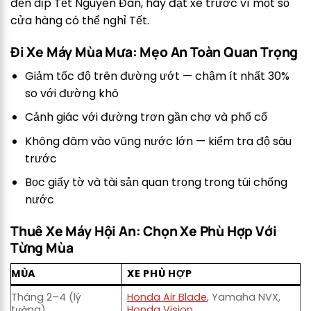
đến dịp Tết Nguyên Đán, hãy đặt xe trước vì một số
cửa hàng có thể nghỉ Tết.
Đi Xe Máy Mùa Mưa: Mẹo An Toàn Quan Trọng
Giảm tốc độ trên đường ướt — chậm ít nhất 30%
so với đường khô
Cảnh giác với đường trơn gần chợ và phố cổ
Không đâm vào vũng nước lớn — kiểm tra độ sâu
trước
Bọc giấy tờ và tài sản quan trọng trong túi chống
nước
Thuê Xe Máy Hội An: Chọn Xe Phù Hợp Với
Từng Mùa
MÙA
XE PHÙ HỢP
Tháng 2–4 (lý
Honda Air Blade
, Yamaha NVX,
tưởng)
Honda Vision