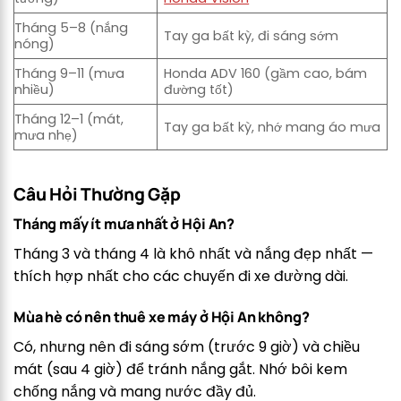
Tháng 5–8 (nắng
Tay ga bất kỳ, đi sáng sớm
nóng)
Tháng 9–11 (mưa
Honda ADV 160 (gầm cao, bám
nhiều)
đường tốt)
Tháng 12–1 (mát,
Tay ga bất kỳ, nhớ mang áo mưa
mưa nhẹ)
Câu Hỏi Thường Gặp
Tháng mấy ít mưa nhất ở Hội An?
Tháng 3 và tháng 4 là khô nhất và nắng đẹp nhất —
thích hợp nhất cho các chuyến đi xe đường dài.
Mùa hè có nên thuê xe máy ở Hội An không?
Có, nhưng nên đi sáng sớm (trước 9 giờ) và chiều
mát (sau 4 giờ) để tránh nắng gắt. Nhớ bôi kem
chống nắng và mang nước đầy đủ.