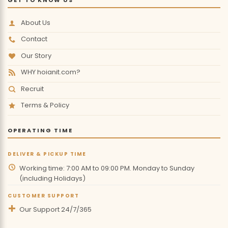
About Us
Contact
Our Story
WHY hoianit.com?
Recruit
Terms & Policy
OPERATING TIME
DELIVER & PICKUP TIME
Working time: 7:00 AM to 09:00 PM. Monday to Sunday
(including Holidays)
CUSTOMER SUPPORT
Our Support 24/7/365