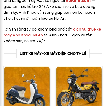
phá bằng xe máy. Đặt xe ngay tại
hoianit.com
—
giao tận nơi, hỗ trợ 24/7, xe sạch sẽ và bảo dưỡng
định kỳ. Anh Khoa sẵn sàng giúp bạn lên kế hoạch
cho chuyến đi hoàn hảo tại Hội An.
👉 Sẵn sàng tự do khám phá phố cổ?
dịch vụ thuê xe
máy Anh Khoa Hội An
tại Anh Khoa — giao xe tận
khách sạn, hỗ trợ 24/7.
LIST XE MÁY - XE MÁY ĐIỆN CHO THUÊ