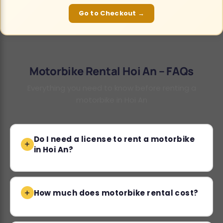
Go to Checkout →
Motorbike Rental Hoi An – FAQs
Everything you need to know before renting a
motorbike in Hoi An
Do I need a license to rent a motorbike
in Hoi An?
How much does motorbike rental cost?