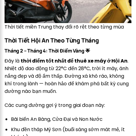
Thời tiết miền Trung thay đổi rõ rệt theo từng mùa
Thời Tiết Hội An Theo Từng Tháng
Tháng 2 – Tháng 4: Thời Điểm Vàng 🌟
Đây là
thời điểm tốt nhất để thuê xe máy ở Hội An
.
Nhiệt độ dao động từ 22°C đến 28°C, trời ít mây, ánh
nắng đẹp và độ ẩm thấp. Đường xá khô ráo, không
khí trong lành — hoàn hảo để khám phá bất kỳ cung
đường nào bạn muốn.
Các cung đường gợi ý trong giai đoạn này:
Bãi biển An Bàng, Cửa Đại và Non Nước
Khu đền tháp Mỹ Sơn (buổi sáng sớm mát mẻ, ít