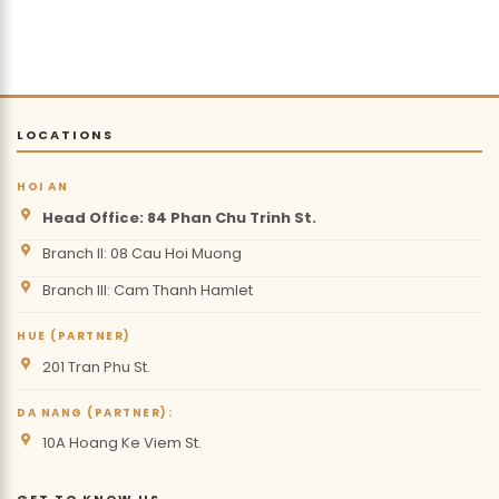
LOCATIONS
HOI AN
Head Office: 84 Phan Chu Trinh St.
Branch II: 08 Cau Hoi Muong
Branch III: Cam Thanh Hamlet
HUE (PARTNER)
201 Tran Phu St.
DA NANG (PARTNER):
10A Hoang Ke Viem St.
GET TO KNOW US