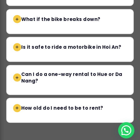
What if the bike breaks down?
Is it safe to ride a motorbike in Hoi An?
Can I do a one-way rental to Hue or Da
Nang?
How old do I need to be to rent?