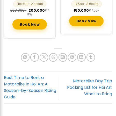
Electric
· 2 seats
125cc
· 2 seats
Original
Current
250,000
₫
200,000
₫
180,000
₫
/
/ day
price
price
day
was:
is:
250,000₫.
200,000₫.
Book Now
Book Now
Best Time to Rent a
Motorbike Day Trip
Motorbike in Hoi An: A
Packing List for Hoi An:
Season-by-Season Riding
What to Bring
Guide