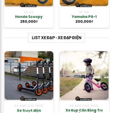
XE GA
XE SỐ
Honda Scoopy
Yamaha PG-1
250,000
₫
200,000
₫
LIST XE ĐẠP - XE ĐẠP ĐIỆN
XE ĐẠP CHO THUÊ
XE ĐẠP CHO THUÊ
Xe Đạp Cân Bằng Trẻ
Xe trượt điện