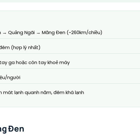
n → Quảng Ngãi → Măng Đen (~260km/chiều)
đêm (hợp lý nhất)
 tay ga hoặc côn tay khoẻ máy
riệu/người
 mát lạnh quanh năm, đêm khá lạnh
ng Đen