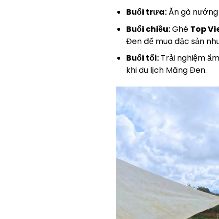
Buổi trưa:
Ăn gà nướng P
Buổi chiều:
Ghé
Top Vi
Đen để mua đặc sản như
Buổi tối:
Trải nghiệm ẩm 
khi du lịch Măng Đen.