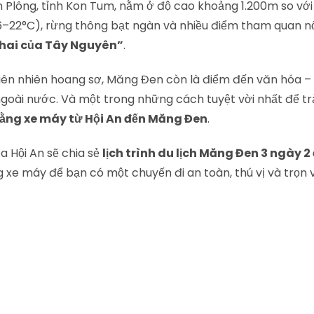
Plông, tỉnh Kon Tum, nằm ở độ cao khoảng 1.200m so với
22°C), rừng thông bạt ngàn và nhiều điểm tham quan nổi
 hai của Tây Nguyên”
.
ên nhiên hoang sơ, Măng Đen còn là điểm đến văn hóa – t
ngoài nước. Và một trong những cách tuyệt vời nhất để tr
ằng xe máy từ Hội An đến Măng Đen
.
a Hội An sẽ chia sẻ
lịch trình du lịch Măng Đen 3 ngày 
 xe máy để bạn có một chuyến đi an toàn, thú vị và trọn 