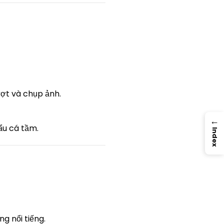
ợt và chụp ảnh.
→
ẩu cá tầm.
Index
 nổi tiếng.