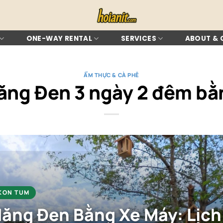
ONE-WAY RENTAL
SERVICES
ABOUT &
ẨM THỰC & CÀ PHÊ
Măng Đen 3 ngày 2 đêm bằ
 KON TUM
ăng Đen Bằng Xe Máy: Lịch 