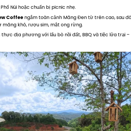
hố Núi hoặc chuẩn bị picnic nhẹ.
ew Coffee
ngắm toàn cảnh Măng Đen từ trên cao, sau đ
 măng khô, rượu sim, mật ong rừng.
thực địa phương với lẩu bò nồi đất, BBQ và tiệc lửa trại 