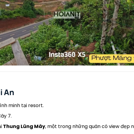
i An
h minh tại resort.
ây 7.
ại
Thung Lũng Mây
, một trong những quán có view đẹp 