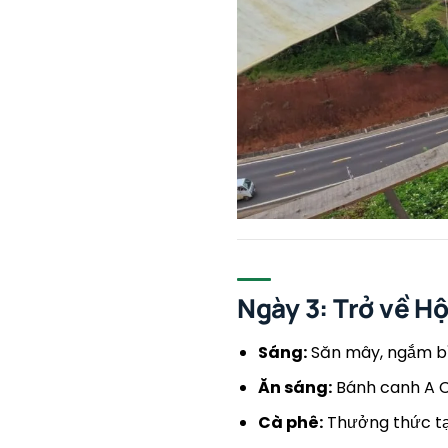
Ngày 3: Trở về Hộ
Sáng:
Săn mây, ngắm bìn
Ăn sáng:
Bánh canh A C
Cà phê:
Thưởng thức t