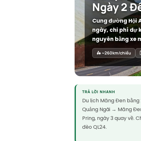
Ngày 2 Đ
Cung đường Hội A
ngày, chi phí dự 
nguyên bằng xe 
🛵 ~260km/chiều
TRẢ LỜI NHANH
Du lịch Măng Đen bằng x
Quảng Ngãi → Măng Đen 
Pring, ngày 3 quay về. 
đèo QL24.