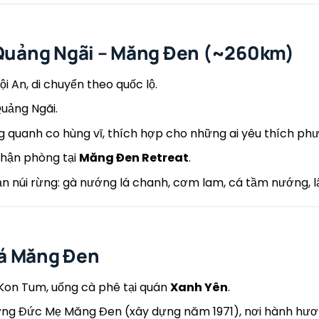
– Quảng Ngãi – Măng Đen (~260km)
i An, di chuyển theo quốc lộ.
uảng Ngãi.
quanh co hùng vĩ, thích hợp cho những ai yêu thích phư
hận phòng tại
Măng Đen Retreat
.
 núi rừng: gà nướng lá chanh, cơm lam, cá tầm nướng, l
á Măng Đen
Kon Tum, uống cà phê tại quán
Xanh Yên
.
g Đức Mẹ Măng Đen (xây dựng năm 1971), nơi hành hương