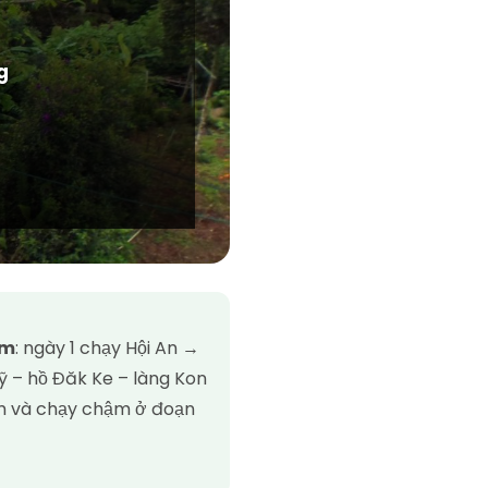
g
êm
: ngày 1 chạy Hội An →
 – hồ Đăk Ke – làng Kon
ấm và chạy chậm ở đoạn