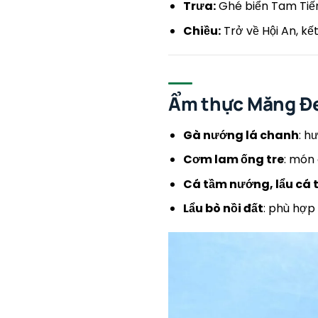
Trưa:
Ghé biển Tam Tiến
Chiều:
Trở về Hội An, kế
Ẩm thực Măng Đ
Gà nướng lá chanh
: h
Cơm lam ống tre
: món
Cá tầm nướng, lẩu cá 
Lẩu bò nồi đất
: phù hợp