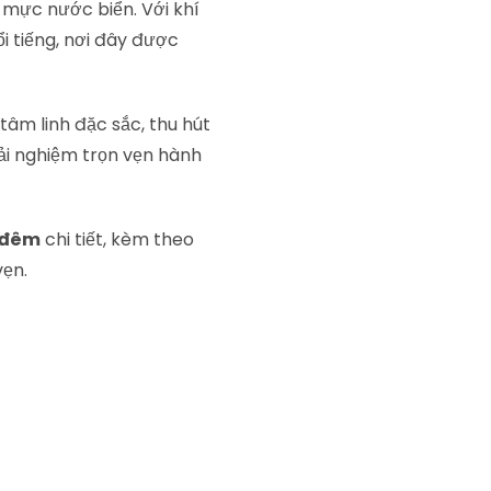
 mực nước biển. Với khí
 tiếng, nơi đây được
âm linh đặc sắc, thu hút
ải nghiệm trọn vẹn hành
2 đêm
chi tiết, kèm theo
vẹn.