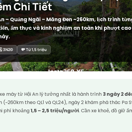
êm Chi Tiết
n – Quảng Ngãi – Măng Đen ~260km, lịch trình từn
kiến, ẩm thực và kinh nghiệm an toàn khi phượt cao
máy.
🗓️ 3N2Đ
💸 Từ 1,5 triệu
e máy từ Hội An lý tưởng nhất là hành trình
3 ngày 2 đ
(~260km theo QL1 và QL24), ngày 2 khám phá thác Pa Sỹ
Chi phí khoảng
1,5 – 2,5 triệu/người
. Cần xe khoẻ, đồ giữ 