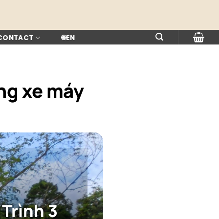
 CONTACT
🌐
EN
ng xe máy
Trình 3