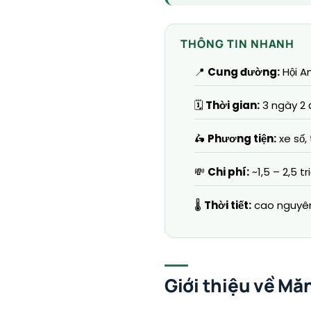
THÔNG TIN NHANH
📍
Cung đường:
Hội A
🗓️
Thời gian:
3 ngày 2 
🛵
Phương tiện:
xe số,
💸
Chi phí:
~1,5 – 2,5 t
🌡️
Thời tiết:
cao nguyên
Giới thiệu về Mă