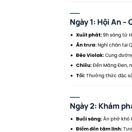
Ngày 1: Hội An 
Xuất phát:
9h sáng từ Hộ
Ăn trưa:
Nghỉ chân tại Q
Đèo Violak:
Cung đường 
Chiều:
Đến Măng Đen, n
Tối:
Thưởng thức đặc sản
Ngày 2: Khám ph
Buổi sáng:
Ăn phở khô 
Điểm đến tâm linh:
Tượn