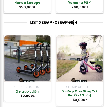
Honda Scoopy
Yamaha PG-1
250,000
₫
200,000
₫
LIST XE ĐẠP - XE ĐẠP ĐIỆN
XE ĐẠP CHO THUÊ
XE ĐẠP CHO THUÊ
Xe Đạp Cân Bằng Trẻ
Xe trượt điện
Em (3-5 Tuổi)
50,000
₫
50,000
₫