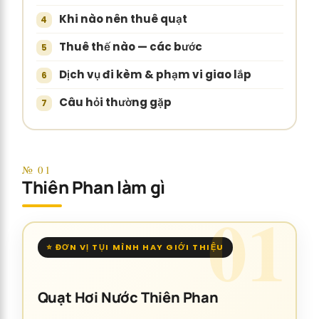
Khi nào nên thuê quạt
Thuê thế nào — các bước
Dịch vụ đi kèm & phạm vi giao lắp
Câu hỏi thường gặp
№ 01
Thiên Phan làm gì
⭐ ĐƠN VỊ TỤI MÌNH HAY GIỚI THIỆU
Quạt Hơi Nước Thiên Phan