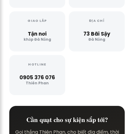
GIAO LẮP
ĐỊA CHỈ
Tận nơi
73 Bãi Sậy
khắp Đà Nẵng
Đà Nẵng
HOTLINE
0905 376 076
Thiên Phan
Cần quạt cho sự kiện sắp tới?
Gọi thẳng Thiên Phan, cho biết địa điểm, thời