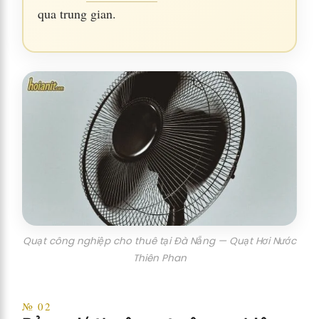
qua trung gian.
Quạt công nghiệp cho thuê tại Đà Nẵng — Quạt Hơi Nước
Thiên Phan
№ 02