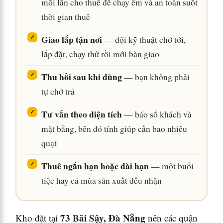
mỗi lần cho thuê để chạy êm và an toàn suốt
thời gian thuê
Giao lắp tận nơi
— đội kỹ thuật chở tới,
lắp đặt, chạy thử rồi mới bàn giao
Thu hồi sau khi dùng
— bạn không phải
tự chở trả
Tư vấn theo diện tích
— báo số khách và
mặt bằng, bên đó tính giúp cần bao nhiêu
quạt
Thuê ngắn hạn hoặc dài hạn
— một buổi
tiệc hay cả mùa sản xuất đều nhận
73 Bãi Sậy, Đà Nẵng
Kho đặt tại
nên các quận