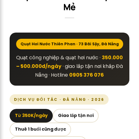
Mẻ
Quạt Hơi Nước Thiên Phan · 73 Bãi Sậy, Đà Nẵng
Quạt công nghiệp & quạt hơi nước ·
350.000
– 500.000đ/ngày
· giao lắp tận nơi khắp Đà
Nẵng · Hotline
0905 376 076
DỊCH VỤ ĐỐI TÁC · ĐÀ NẴNG · 2026
Từ 350K/ngày
Giao lắp tận nơi
Thuê 1 buổi cũng được