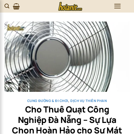
Skip
to
content
CUNG ĐƯỜNG & ĐI CHƠI
,
DỊCH VỤ THIÊN PHAN
Cho Thuê Quạt Công
Nghiệp Đà Nẵng – Sự Lựa
Chọn Hoàn Hảo cho Sự Mát