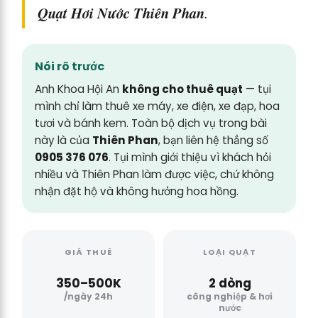
Quạt Hơi Nước Thiên Phan
.
Nói rõ trước
Anh Khoa Hội An
không cho thuê quạt
— tụi
mình chỉ làm thuê xe máy, xe điện, xe đạp, hoa
tươi và bánh kem. Toàn bộ dịch vụ trong bài
này là của
Thiên Phan
, bạn liên hệ thẳng số
0905 376 076
. Tụi mình giới thiệu vì khách hỏi
nhiều và Thiên Phan làm được việc, chứ không
nhận đặt hộ và không hưởng hoa hồng.
GIÁ THUÊ
LOẠI QUẠT
350–500K
2 dòng
/ngày 24h
công nghiệp & hơi
nước