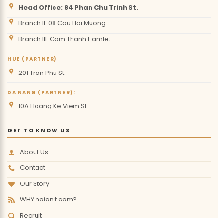
Head Office: 84 Phan Chu Trinh St.
Branch II: 08 Cau Hoi Muong
Branch III: Cam Thanh Hamlet
HUE (PARTNER)
201 Tran Phu St.
DA NANG (PARTNER):
10A Hoang Ke Viem St.
GET TO KNOW US
About Us
Contact
Our Story
WHY hoianit.com?
Recruit