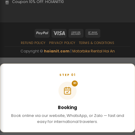
Coupon 10% OFF: HOIANIT10
REFUND POLICY
PRIVACY POLICY
TERMS & CONDITIONS
Copyright ©
hoianit.com
|
Motorbike Rental Hoi An
STEP 01
01
Booking
Book online via our website, WhatsApp, or Zalo — fast and
easy for international travelers.