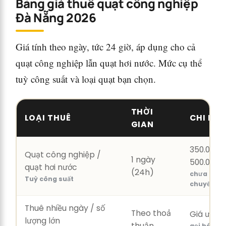
Bảng giá thuê quạt công nghiệp
Đà Nẵng 2026
Giá tính theo ngày, tức 24 giờ, áp dụng cho cả
quạt công nghiệp lẫn quạt hơi nước. Mức cụ thể
tuỳ công suất và loại quạt bạn chọn.
THỜI
LOẠI THUÊ
CHI PHÍ
GIAN
350.000 –
Quạt công nghiệp /
1 ngày
500.000đ
quạt hơi nước
(24h)
chưa gồm 
Tuỳ công suất
chuyển
Thuê nhiều ngày / số
Theo thoả
Giá ưu đã
lượng lớn
thuận
gọi báo gi