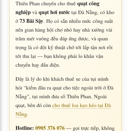
quạt công
Thiên Phan chuyên cho thuê
nghiệp
quạt hơi nước
và
tại Đà Nẵng, có kho
73 Bãi Sậy
ở
. Họ có sẵn nhiều mức công suất
nên gian hàng hội chợ nhỏ hay nhà xưởng vài
trăm mét vuông đều đáp ứng được, và quan
trọng là có đội kỹ thuật chở tới lắp tận nơi rồi
tới thu lại — bạn không phải lo khâu vận
chuyển hay đấu điện.
Đây là lý do khi khách thuê xe của tụi mình
hỏi “kiếm đâu ra quạt cho tiệc ngoài trời ở Đà
Nẵng”, tụi mình đưa số Thiên Phan. Ngoài
quạt, bên đó còn
cho thuê loa kẹo kéo tại Đà
Nẵng
.
Hotline:
0905 376 076
— gọi trực tiếp, không